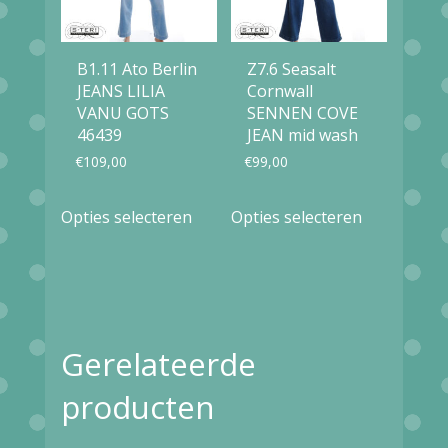
kan
kan
gekozen
gekozen
B1.11 Ato Berlin
Z7.6 Seasalt
worden
worden
JEANS LILIA
Cornwall
op
op
VANU GOTS
SENNEN COVE
46439
JEAN mid wash
de
de
€
109,00
€
99,00
productpagina
productpag
Dit
Dit
Opties selecteren
Opties selecteren
product
product
heeft
heeft
meerdere
meerdere
variaties.
variaties.
Gerelateerde
Deze
Deze
optie
optie
producten
kan
kan