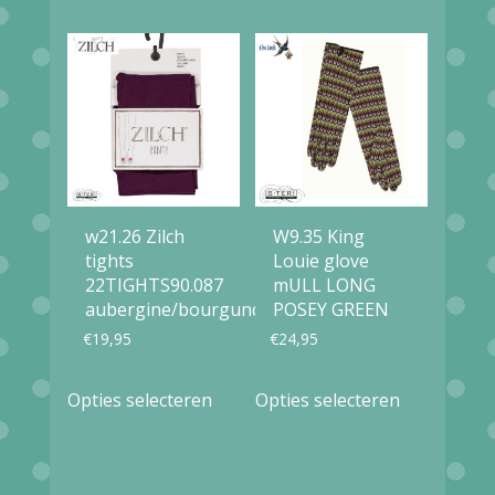
variaties.
Deze
optie
kan
gekozen
worden
w21.26 Zilch
W9.35 King
op
tights
Louie glove
de
22TIGHTS90.087
mULL LONG
productpagina
aubergine/bourgundy
POSEY GREEN
€
19,95
€
24,95
Dit
Dit
Opties selecteren
Opties selecteren
product
product
heeft
heeft
meerdere
meerdere