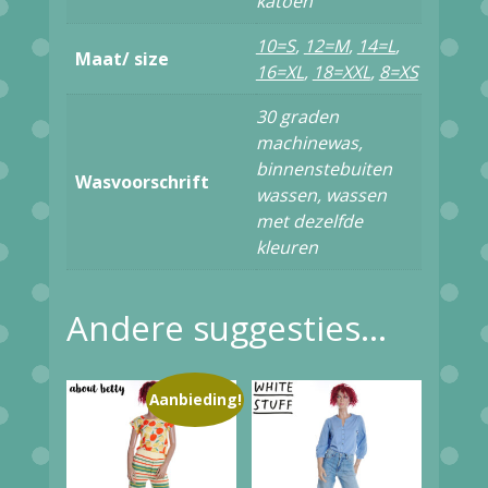
katoen
aantal
10=S
,
12=M
,
14=L
,
Maat/ size
16=XL
,
18=XXL
,
8=XS
30 graden
machinewas,
binnenstebuiten
Wasvoorschrift
wassen, wassen
met dezelfde
kleuren
Andere suggesties…
Aanbieding!