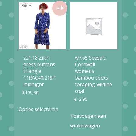
gekozen
gekozen
worden
worden
op
op
de
de
productpagina
productpag
z21.18 Zilch
w7.65 Seasalt
dress buttons
Cornwall
triangle
womens
11RAC40.219P
bamboo socks
midnight
foraging wildlife
coal
€
109,90
€
12,95
Dit
Opties selecteren
product
Toevoegen aan
heeft
winkelwagen
meerdere