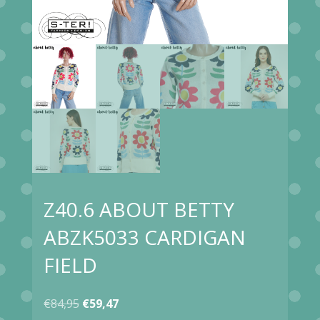
Z40.6 ABOUT BETTY
ABZK5033 CARDIGAN
FIELD
Oorspronkelijke
Huidige
€
84,95
€
59,47