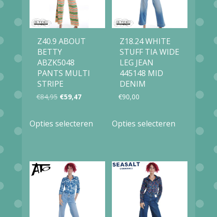
Z40.9 ABOUT
Z18.24 WHITE
BETTY
STUFF TIA WIDE
ABZK5048
LEG JEAN
PANTS MULTI
445148 MID
STRIPE
DENIM
Oorspronkelijke
Huidige
€
84,95
€
59,47
€
90,00
prijs
prijs
Dit
Dit
Opties selecteren
Opties selecteren
was:
is:
product
product
€84,95.
€59,47.
heeft
heeft
meerdere
meerdere
variaties.
variaties.
Deze
Deze
optie
optie