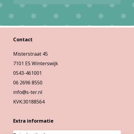
variaties.
variaties.
Deze
Deze
optie
optie
kan
kan
Contact
gekozen
gekozen
Misterstraat 45
worden
worden
7101 ES Winterswijk
op
op
0543-461001
de
de
06 2696 8550
productpagina
productpag
info@s-ter.nl
KVK:30188564
Extra informatie