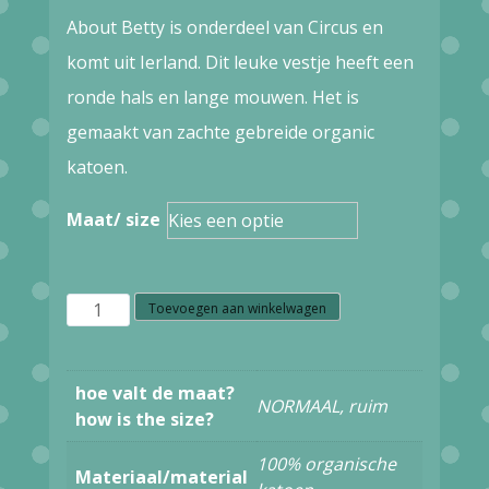
prijs
prijs
About Betty is onderdeel van Circus en
was:
is:
komt uit Ierland. Dit leuke vestje heeft een
€84,95.
€59,47.
ronde hals en lange mouwen. Het is
gemaakt van zachte gebreide organic
katoen.
Maat/ size
Z40.6
Toevoegen aan winkelwagen
ABOUT
BETTY
hoe valt de maat?
NORMAAL, ruim
ABZK5033
how is the size?
CARDIGAN
100% organische
Materiaal/material
FIELD