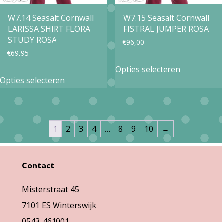
worden
op
op
W7.14 Seasalt Cornwall
W7.15 Seasalt Cornwall
de
LARISSA SHIRT FLORA
FISTRAL JUMPER ROSA
de
productpa
STUDY ROSA
€
96,00
productpagina
€
69,95
Dit
Opties selecteren
Dit
product
Opties selecteren
product
heeft
heeft
meerdere
meerdere
variaties.
1
2
3
4
…
8
9
10
→
variaties.
Deze
Deze
optie
Contact
optie
kan
kan
gekozen
Misterstraat 45
gekozen
worden
7101 ES Winterswijk
worden
op
0543-461001