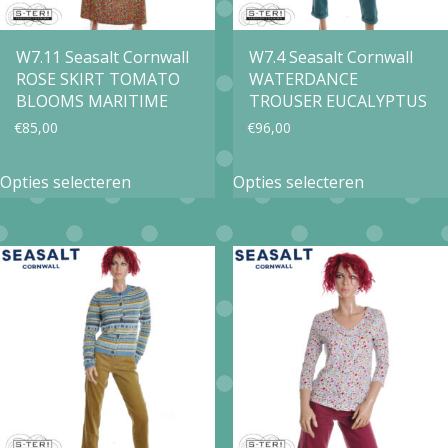
worden
op
op
W7.11 Seasalt Cornwall
W7.4 Seasalt Cornwall
de
ROSE SKIRT TOMATO
WATERDANCE
de
productpa
BLOOMS MARITIME
TROUSER EUCALYPTUS
productpagina
€
85,00
€
96,00
Dit
Dit
Opties selecteren
Opties selecteren
product
product
heeft
heeft
meerdere
meerdere
variaties.
variaties.
Deze
Deze
optie
optie
kan
kan
gekozen
gekozen