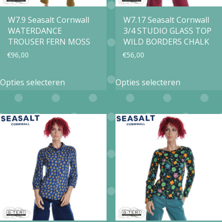
worden
worden
op
op
W7.9 Seasalt Cornwall
W7.17 Seasalt Cornwall
WATERDANCE
3/4 STUDIO GLASS TOP
de
de
TROUSER FERN MOSS
WILD BORDERS CHALK
productpagina
productpa
€
96,00
€
56,00
Dit
Dit
Opties selecteren
Opties selecteren
product
product
heeft
heeft
meerdere
meerdere
variaties.
variaties.
Deze
Deze
optie
optie
kan
kan
gekozen
gekozen
worden
worden