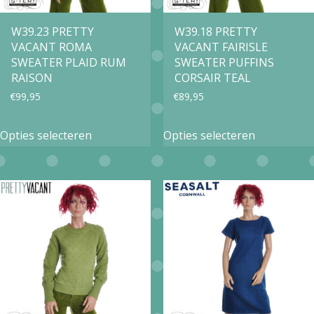
worden
op
op
W39.23 PRETTY
W39.18 PRETTY
de
VACANT ROMA
VACANT FAIRISLE
de
productpa
SWEATER PLAID RUM
SWEATER PUFFINS
productpagina
RAISON
CORSAIR TEAL
€
99,95
€
89,95
Dit
Dit
Opties selecteren
Opties selecteren
product
product
heeft
heeft
meerdere
meerdere
variaties.
variaties.
Deze
Deze
optie
optie
kan
kan
gekozen
gekozen