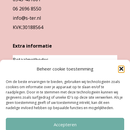
op
de
06 2696 8550
de
productpa
info@s-ter.nl
productpagina
KVK:30188564
Extra informatie
Betaalmethodes
Garantie & klachten
Beheer cookie toestemming
Levertijd &
Om de beste ervaringen te bieden, gebruiken wij technologieën zoals
verzendkosten
cookies om informatie over je apparaat op te slaan en/of te
raadplegen. Door in te stemmen met deze technologieën kunnen wij
Retourneren
gegevens zoals surfgedrag of unieke ID's op deze site verwerken. Als je
geen toestemming geeft of uw toestemming intrekt, kan dit een
nadelige invloed hebben op bepaalde functies en mogelijkheden.
Openingstijden
Accepteren
Ma:
Gesloten