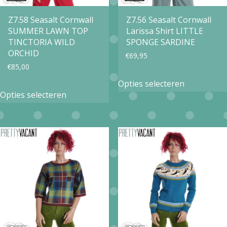
Z7.58 Seasalt Cornwall
Z7.56 Seasalt Cornwall
SUMMER LAWN TOP
Larissa Shirt LITTLE
TINCTORIA WILD
SPONGE SARDINE
ORCHID
€
69,95
€
85,00
Dit
Opties selecteren
Dit
product
Opties selecteren
product
heeft
heeft
meerdere
meerdere
variaties.
variaties.
Deze
Deze
optie
optie
kan
kan
gekozen
gekozen
worden