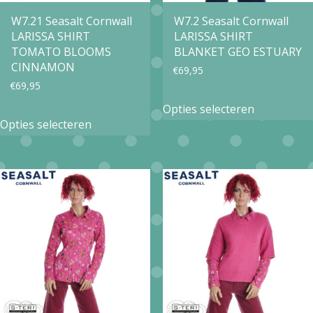
op
op
W7.21 Seasalt Cornwall
W7.2 Seasalt Cornwall
LARISSA SHIRT
LARISSA SHIRT
de
de
TOMATO BLOOMS
BLANKET GEO ESTUARY
productpagina
productpa
CINNAMON
€
69,95
€
69,95
Dit
Opties selecteren
Dit
product
Opties selecteren
product
heeft
heeft
meerdere
meerdere
variaties.
variaties.
Deze
Deze
optie
optie
kan
kan
gekozen
gekozen
worden