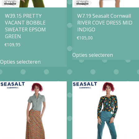
worden
worden
op
op
W39.15 PRETTY
W7.19 Seasalt Cornwall
VACANT BOBBLE
RIVER COVE DRESS MID
de
de
SWEATER EPSOM
INDIGO
productpagina
productpa
GREEN
€
105,00
€
109,95
Dit
Opties selecteren
Dit
product
Opties selecteren
product
heeft
heeft
meerdere
meerdere
variaties.
variaties.
Deze
Deze
optie
optie
kan
kan
gekozen
gekozen
worden