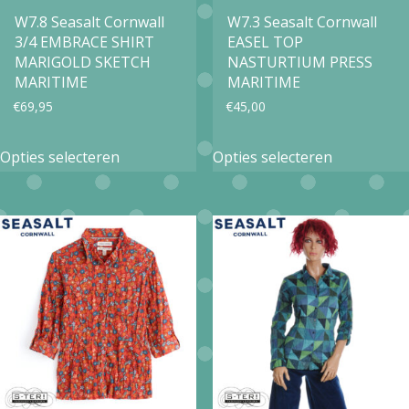
op
op
W7.8 Seasalt Cornwall
W7.3 Seasalt Cornwall
3/4 EMBRACE SHIRT
EASEL TOP
de
de
MARIGOLD SKETCH
NASTURTIUM PRESS
productpagina
productpa
MARITIME
MARITIME
€
69,95
€
45,00
Dit
Dit
Opties selecteren
Opties selecteren
product
product
heeft
heeft
meerdere
meerdere
variaties.
variaties.
Deze
Deze
optie
optie
kan
kan
gekozen
gekozen
worden
worden