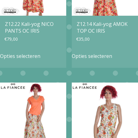
gekozen
op
worden
de
op
Z12.22 Kali-yog NICO
Z12.14 Kali-yog AMOK
productpa
PANTS OC IRIS
TOP OC IRIS
de
€
79,00
€
35,00
productpagina
Dit
Dit
Opties selecteren
Opties selecteren
product
product
heeft
heeft
meerdere
meerdere
variaties.
variaties.
Deze
Deze
optie
optie
kan
kan
gekozen
gekozen