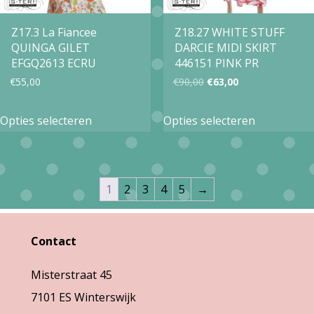
worden
worden
op
op
Z17.3 La Fiancee
Z18.27 WHITE STUFF
QUINGA GILET
DARCIE MIDI SKIRT
de
de
EFGQ2613 ECRU
446151 PINK PR
productpagina
productpa
Oorspronkelijke
Huidige
€
55,00
€
90,00
€
63,00
prijs
prijs
Dit
Dit
Opties selecteren
Opties selecteren
was:
is:
product
product
€90,00.
€63,00.
heeft
heeft
meerdere
meerdere
1
2
3
4
5
→
variaties.
variaties.
Deze
Deze
Contact
optie
optie
kan
kan
Misterstraat 45
gekozen
gekozen
7101 ES Winterswijk
worden
worden