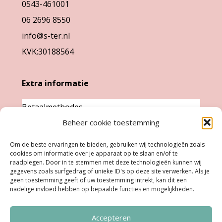
0543-461001
op
op
06 2696 8550
de
de
info@s-ter.nl
productpagina
productpa
KVK:30188564
Extra informatie
Betaalmethodes
Garantie & klachten
Beheer cookie toestemming
Levertijd &
Om de beste ervaringen te bieden, gebruiken wij technologieën zoals
verzendkosten
cookies om informatie over je apparaat op te slaan en/of te
raadplegen. Door in te stemmen met deze technologieën kunnen wij
Retourneren
gegevens zoals surfgedrag of unieke ID's op deze site verwerken. Als je
geen toestemming geeft of uw toestemming intrekt, kan dit een
nadelige invloed hebben op bepaalde functies en mogelijkheden.
Openingstijden
Accepteren
Ma:
Gesloten