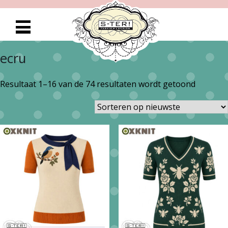
ecru
Gesorte
Resultaat 1–16 van de 74 resultaten wordt getoond
op
nieuwst