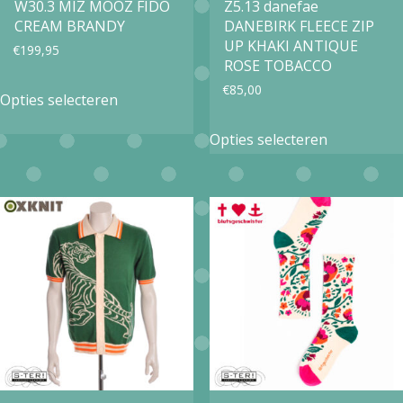
op
W30.3 MIZ MOOZ FIDO
Z5.13 danefae
de
CREAM BRANDY
DANEBIRK FLEECE ZIP
de
productpa
UP KHAKI ANTIQUE
€
199,95
productpagina
ROSE TOBACCO
Dit
€
85,00
Opties selecteren
product
Dit
Opties selecteren
heeft
product
meerdere
heeft
variaties.
meerdere
Deze
variaties.
optie
Deze
kan
optie
gekozen
kan
worden
gekozen
op
worden
de