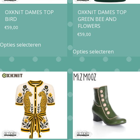
OXKNIT DAMES TOP
OXKNIT DAMES TOP
BIRD
GREEN BEE AND
FLOWERS
€
59,00
€
59,00
Dit
Opties selecteren
Dit
product
Opties selecteren
product
heeft
heeft
meerdere
meerdere
variaties.
variaties.
Deze
Deze
optie
optie
kan
kan
gekozen
gekozen
worden
worden
op