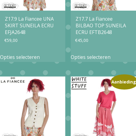
worden
worden
op
op
Z17.9 La Fiancee UNA
Z17.7 La Fiancee
de
de
SKIRT SUNEILA ECRU
BILBAO TOP SUNEILA
productpagina
productpa
EFJA2648
ECRU EFTB2648
€
59,00
€
45,00
Dit
Dit
Opties selecteren
Opties selecteren
product
product
heeft
heeft
meerdere
meerdere
Aanbieding
variaties.
variaties.
Deze
Deze
optie
optie
kan
kan
gekozen
gekozen