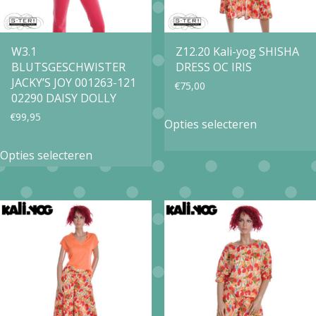
de
productpagina
W3.1
Z12.20 Kali-yog SHISHA
BLUTSGESCHWISTER
DRESS OC IRIS
JACKY’S JOY 001263-121
€
75,00
02290 DAISY DOLLY
Dit
€
99,95
Opties selecteren
product
Dit
Opties selecteren
heeft
product
meerdere
heeft
variaties.
meerdere
Deze
variaties.
optie
Deze
kan
optie
gekozen
kan
worden