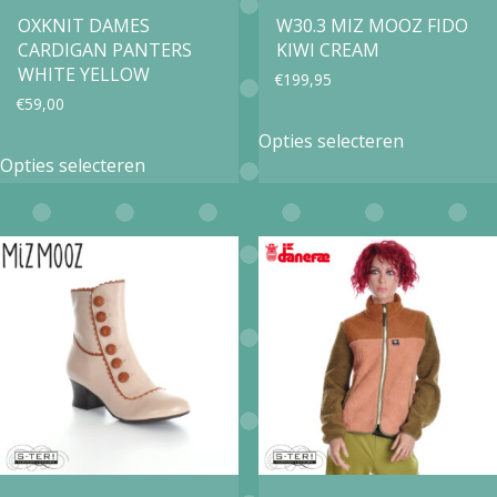
op
OXKNIT DAMES
W30.3 MIZ MOOZ FIDO
de
CARDIGAN PANTERS
KIWI CREAM
de
productpagina
WHITE YELLOW
€
199,95
productpa
€
59,00
Dit
Opties selecteren
Dit
product
Opties selecteren
product
heeft
heeft
meerdere
meerdere
variaties.
variaties.
Deze
Deze
optie
optie
kan
kan
gekozen
gekozen
worden
worden
op