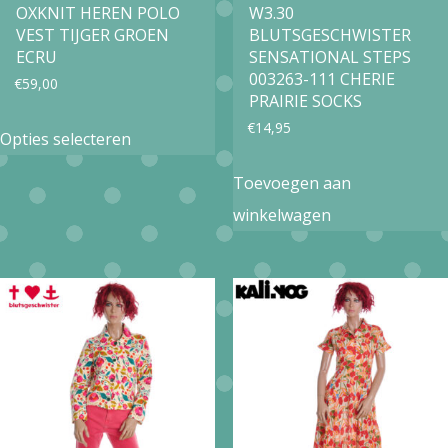
op
OXKNIT HEREN POLO
W3.30
productpagina
VEST TIJGER GROEN
BLUTSGESCHWISTER
de
ECRU
SENSATIONAL STEPS
productpa
003263-111 CHERIE
€
59,00
PRAIRIE SOCKS
Dit
€
14,95
Opties selecteren
product
Toevoegen aan
heeft
winkelwagen
meerdere
variaties.
Deze
optie
kan
gekozen
worden
op