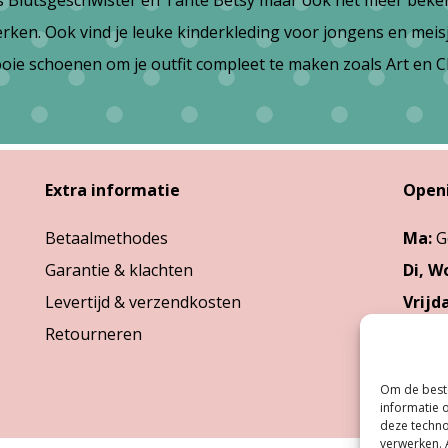
ls Blutsgeschwister en Tante Betsy maar ook het meer beken
en. Ook vind je leuke kinderkleding voor jongens en meisjes
ooie schoenen om je outfit compleet te maken zoals Art en C
Extra informatie
Open
Betaalmethodes
Ma:
G
Garantie & klachten
Di, W
Levertijd & verzendkosten
Vrijd
Retourneren
Zater
Om de beste
informatie 
deze techno
verwerken. 