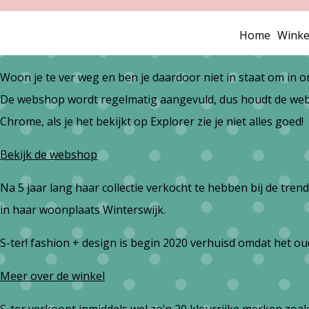
Home
Winke
Woon je te ver weg en ben je daardoor niet in staat om in 
De webshop wordt regelmatig aangevuld, dus houdt de webs
Chrome, als je het bekijkt op Explorer zie je niet alles goed!
Bekijk de webshop
Na 5 jaar lang haar collectie verkocht te hebben bij de t
in haar woonplaats Winterswijk.
S-ter! fashion + design is begin 2020 verhuisd omdat het 
Meer over de winkel