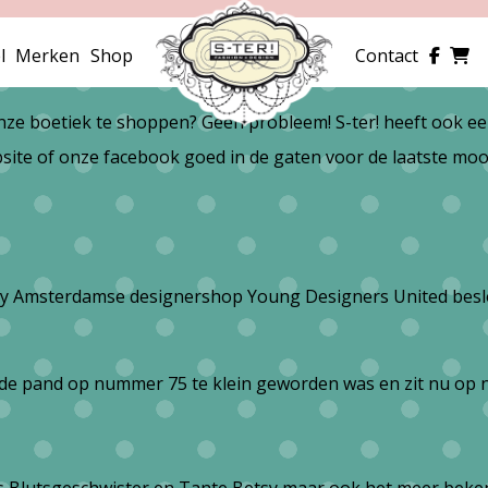
l
Merken
Shop
Contact
onze boetiek te shoppen? Geen probleem! S-ter! heeft ook e
ite of onze facebook goed in de gaten voor de laatste moo
rendy Amsterdamse designershop Young Designers United besl
oude pand op nummer 75 te klein geworden was en zit nu op 