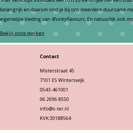
S-ter verkoopt inmiddels wel zo’n 20 kleurrijke merken zoa
belangrijk en daarom vind je bij ons meerdere duurzame merk
eigenwijze kleding van 4funkyflavours. En natuurlijk ook m
Bekijk onze merken
Contact
Misterstraat 45
7101 ES Winterswijk
0543-461001
06 2696 8550
info@s-ter.nl
KVK:30188564