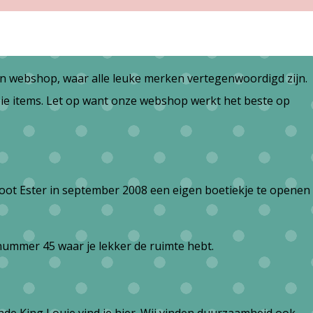
en webshop, waar alle leuke merken vertegenwoordigd zijn.
ie items. Let op want onze webshop werkt het beste op
oot Ester in september 2008 een eigen boetiekje te openen
nummer 45 waar je lekker de ruimte hebt.