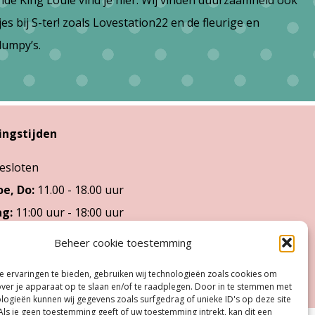
de King Louie vind je hier. Wij vinden duurzaamheid ook
 bij S-ter! zoals Lovestation22 en de fleurige en
lumpy’s.
ingstijden
esloten
oe, Do:
11.00 - 18.00 uur
ag:
11:00 uur - 18:00 uur
dag:
10:00 uur - 17:00 uur
Beheer cookie toestemming
 ervaringen te bieden, gebruiken wij technologieën zoals cookies om
over je apparaat op te slaan en/of te raadplegen. Door in te stemmen met
logieën kunnen wij gegevens zoals surfgedrag of unieke ID's op deze site
Als je geen toestemming geeft of uw toestemming intrekt, kan dit een