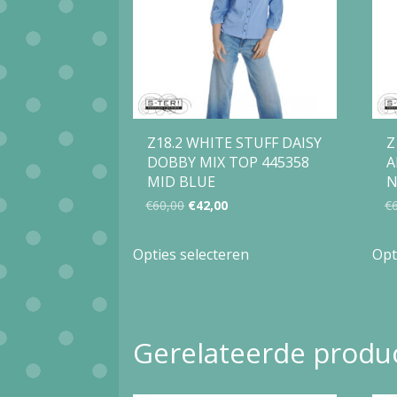
Z18.2 WHITE STUFF DAISY
Z
DOBBY MIX TOP 445358
A
MID BLUE
N
Oorspronkelijke
Huidige
€
60,00
€
42,00
€
prijs
prijs
Dit
Opties selecteren
Opt
was:
is:
product
€60,00.
€42,00.
heeft
meerdere
Gerelateerde produ
variaties.
Deze