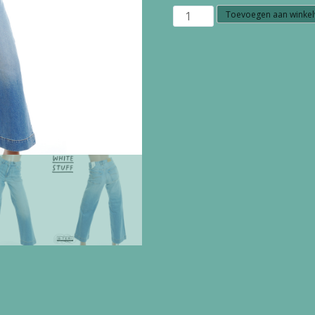
Z18.24
Toevoegen aan winke
WHITE
STUFF
TIA
WIDE
LEG
JEAN
445148
MID
DENIM
aantal