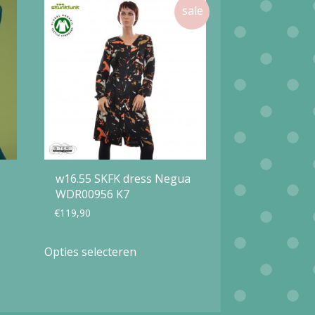
w16.55 SKFK dress Negua
WDR00956 K7
€
119,90
Dit
Opties selecteren
product
heeft
meerdere