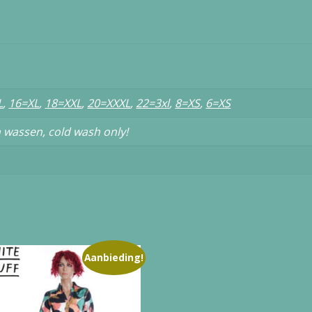
L
,
16=XL
,
18=XXL
,
20=XXXL
,
22=3xl
,
8=XS
,
6=XS
 wassen, cold wash only!
Aanbieding!