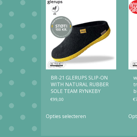
optie
kan
gekozen
worden
op
de
productpagina
BR-21 GLERUPS SLIP-ON
w
WITH NATURAL RUBBER
t
SOLE TEAM RYNKEBY
b
€
99,00
€
Dit
Opties selecteren
Opt
product
heeft