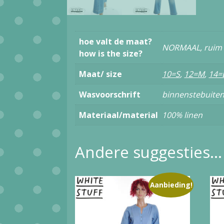
hoe valt de maat?
NORMAAL, ruim
how is the size?
Maat/ size
10=S
,
12=M
,
14=
Wasvoorschrift
binnenstebuiten
Materiaal/material
100% linen
Andere suggesties…
Aanbieding!