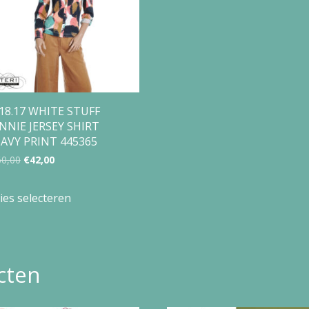
18.17 WHITE STUFF
NNIE JERSEY SHIRT
AVY PRINT 445365
Oorspronkelijke
Huidige
60,00
€
42,00
prijs
prijs
Dit
ies selecteren
was:
is:
product
€60,00.
€42,00.
heeft
meerdere
cten
variaties.
Deze