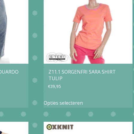
optie
kan
gekozen
worden
op
de
agina
productpagina
EDUARDO
Z11.1 SORGENFRI SARA SHIRT
TULIP
€
39,95
Dit
Opties selecteren
product
heeft
e
meerdere