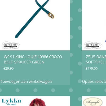
optie
kan
gekozen
worden
op
de
productpagina
W9.91 KING LOUIE 10986 CROCO
Z5.15 DAN
BELT SPRUCED GREEN
SOFTSHEL
€
29,95
€
179,00
Toevoegen aan winkelwagen
Opties select