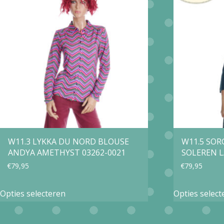
W11.3 LYKKA DU NORD BLOUSE
W11.5 SOR
ANDYA AMETHYST 03262-0021
SOLEREN L
€
79,95
€
79,95
Dit
Opties selecteren
Opties select
product
heeft