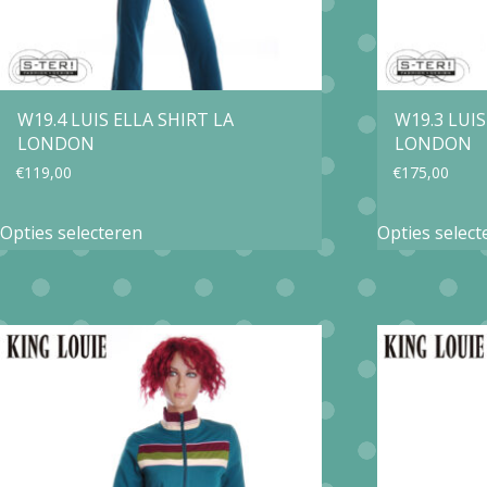
W19.4 LUIS ELLA SHIRT LA
W19.3 LUI
LONDON
LONDON
€
119,00
€
175,00
Dit
Opties selecteren
Opties select
product
heeft
meerdere
variaties.
Deze
optie
kan