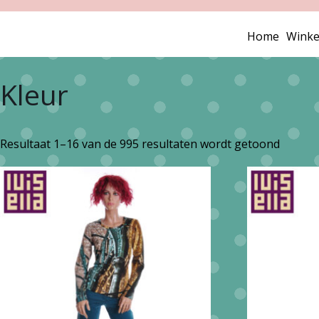
Home
Winke
Kleur
Gesort
Resultaat 1–16 van de 995 resultaten wordt getoond
op
nieuws