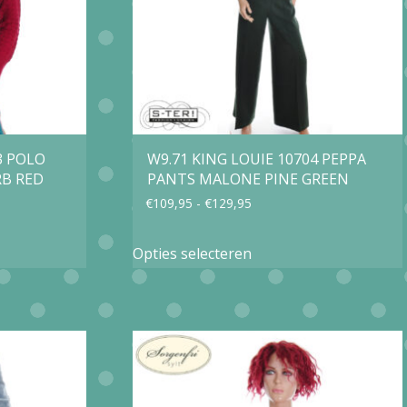
gekozen
worden
op
de
productpagina
agina
3 POLO
W9.71 KING LOUIE 10704 PEPPA
RB RED
PANTS MALONE PINE GREEN
Prijsklasse:
€
109,95
-
€
129,95
€109,95
Dit
Opties selecteren
tot
product
€129,95
heeft
e
meerdere
variaties.
Deze