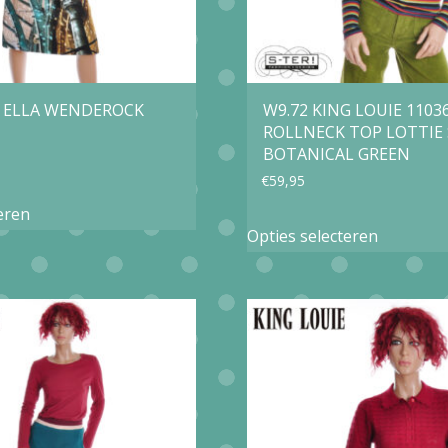
S ELLA WENDEROCK
W9.72 KING LOUIE 1103
ROLLNECK TOP LOTTIE 
BOTANICAL GREEN
€
59,95
Dit
eren
Dit
product
Opties selecteren
product
heeft
heeft
meerdere
meerder
variaties.
variaties.
Deze
Deze
optie
optie
kan
kan