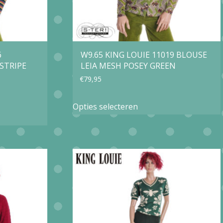
6
W9.65 KING LOUIE 11019 BLOUSE
STRIPE
LEIA MESH POSEY GREEN
€
79,95
Dit
Opties selecteren
product
heeft
meerdere
e
variaties.
Deze
optie
kan