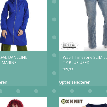
optie
optie
kan
kan
gekozen
gekozen
worden
worden
op
op
de
de
productp
productpagina
EFAE DANELINE
W35.1 Timezone SLIM 
L MARINE
TZ BLUE USED
€
89,99
Dit
Dit
eren
Opties selecteren
product
product
heeft
heeft
meerdere
meerder