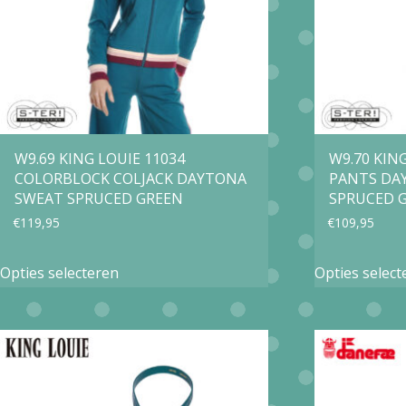
gekozen
worden
op
de
productpagina
W9.69 KING LOUIE 11034
W9.70 KIN
COLORBLOCK COLJACK DAYTONA
PANTS DA
SWEAT SPRUCED GREEN
SPRUCED 
€
119,95
€
109,95
Dit
Opties selecteren
Opties select
product
heeft
meerdere
variaties.
Deze