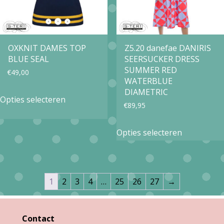
worden
op
de
OXKNIT DAMES TOP
Z5.20 danefae DANIRIS
BLUE SEAL
SEERSUCKER DRESS
productpa
SUMMER RED
€
49,00
WATERBLUE
Dit
DIAMETRIC
Opties selecteren
€
89,95
product
heeft
Dit
Opties selecteren
meerdere
product
variaties.
heeft
Deze
meerdere
1
2
3
4
…
25
26
27
→
optie
variaties.
kan
Deze
Contact
gekozen
optie