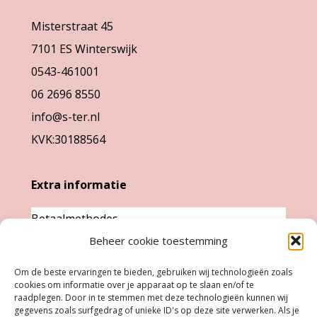
worden
kan
Misterstraat 45
op
gekozen
7101 ES Winterswijk
de
worden
0543-461001
productpagina
op
06 2696 8550
de
info@s-ter.nl
productpa
KVK:30188564
Extra informatie
Betaalmethodes
Beheer cookie toestemming
Garantie & klachten
Levertijd &
Om de beste ervaringen te bieden, gebruiken wij technologieën zoals
cookies om informatie over je apparaat op te slaan en/of te
verzendkosten
raadplegen. Door in te stemmen met deze technologieën kunnen wij
Retourneren
gegevens zoals surfgedrag of unieke ID's op deze site verwerken. Als je