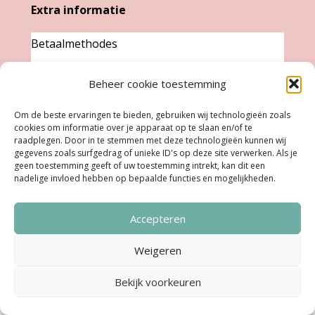
Extra informatie
Betaalmethodes
Garantie & klachten
Beheer cookie toestemming
Levertijd &
verzendkosten
Om de beste ervaringen te bieden, gebruiken wij technologieën zoals
cookies om informatie over je apparaat op te slaan en/of te
Retourneren
raadplegen. Door in te stemmen met deze technologieën kunnen wij
gegevens zoals surfgedrag of unieke ID's op deze site verwerken. Als je
geen toestemming geeft of uw toestemming intrekt, kan dit een
Openingstijden
nadelige invloed hebben op bepaalde functies en mogelijkheden.
Ma:
Gesloten
Accepteren
Di, Woe, Do:
11.00 - 18.00 uur
Vrijdag:
11:00 uur - 18:00 uur
Weigeren
Zaterdag:
10:00 uur - 17:00 uur
Bekijk voorkeuren