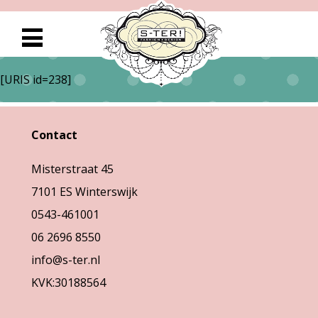
[URIS id=238]
Contact
Misterstraat 45
7101 ES Winterswijk
0543-461001
06 2696 8550
info@s-ter.nl
KVK:30188564