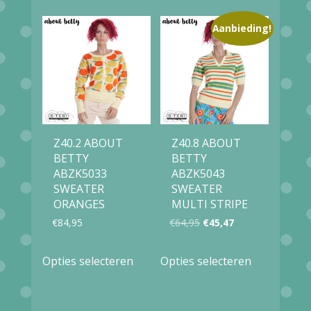
Aanbieding!
Z40.2 ABOUT
Z40.8 ABOUT
BETTY
BETTY
ABZK5033
ABZK5043
SWEATER
SWEATER
ORANGES
MULTI STRIPE
Oorspronkelijke
Huidige
€
84,95
€
64,95
€
45,47
prijs
prijs
Dit
Dit
Opties selecteren
Opties selecteren
was:
is:
product
product
€64,95.
€45,47.
heeft
heeft