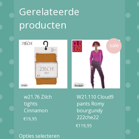
variaties.
Gerelateerde
Deze
optie
producten
kan
gekozen
worden
op
de
productpagina
w21.76 Zilch
W21.110 Cloud9
tights
pants Romy
Cinnamon
bourgundy
222che22
€
19,95
€
119,95
Dit
Opties selecteren
Dit