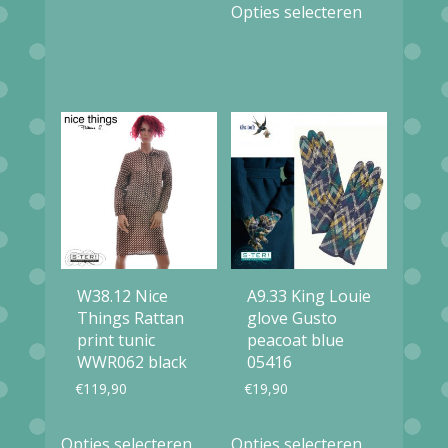
product
Opties selecteren
product
heeft
heeft
meerdere
meerdere
variaties.
variaties.
Deze
Deze
optie
optie
kan
kan
gekozen
gekozen
worden
worden
op
W38.12 Nice
A9.33 King Louie
op
Things Rattan
glove Gusto
de
print tunic
peacoat blue
de
productpagina
WWR062 black
05416
productpag
€
119,90
€
19,90
Dit
Dit
Opties selecteren
Opties selecteren