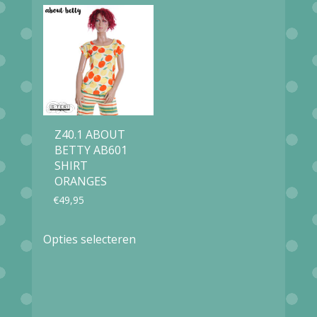
meerdere
meerdere
variaties.
variaties.
Deze
Deze
optie
optie
kan
kan
gekozen
gekozen
Z40.1 ABOUT
worden
worden
BETTY AB601
op
op
SHIRT
ORANGES
de
de
€
49,95
productpagina
productpag
Dit
Opties selecteren
product
heeft
meerdere