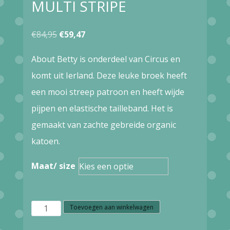
MULTI STRIPE
Oorspronkelijke
Huidige
€
84,95
€
59,47
prijs
prijs
About Betty is onderdeel van Circus en
was:
is:
komt uit Ierland. Deze leuke broek heeft
€84,95.
€59,47.
een mooi streep patroon en heeft wijde
pijpen en elastische tailleband. Het is
gemaakt van zachte gebreide organic
katoen.
Maat/ size
Z40.9
Toevoegen aan winkelwagen
ABOUT