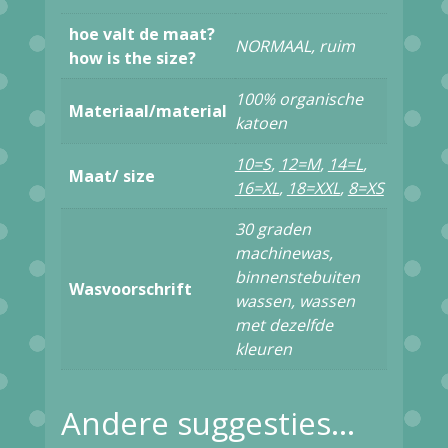
BETTY
hoe valt de maat?
NORMAAL, ruim
ABZK5048
how is the size?
PANTS
100% organische
Materiaal/material
MULTI
katoen
STRIPE
10=S
,
12=M
,
14=L
,
Maat/ size
aantal
16=XL
,
18=XXL
,
8=XS
30 graden
machinewas,
binnenstebuiten
Wasvoorschrift
wassen, wassen
met dezelfde
kleuren
Andere suggesties…