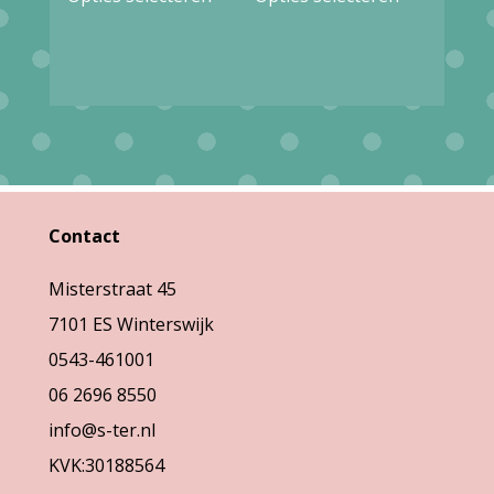
product
product
heeft
heeft
meerdere
meerdere
variaties.
variaties.
Deze
Deze
optie
optie
kan
kan
Contact
gekozen
gekozen
Misterstraat 45
worden
worden
7101 ES Winterswijk
op
op
0543-461001
de
de
06 2696 8550
productpagina
productpag
info@s-ter.nl
KVK:30188564