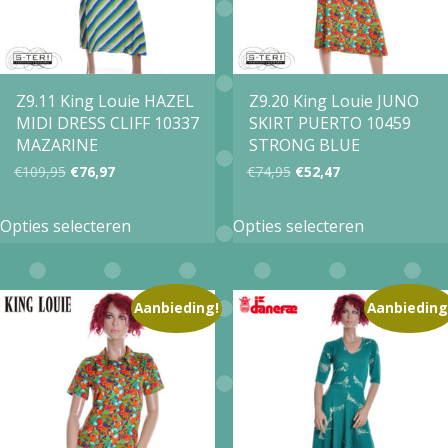
kan
worden
gekozen
op
worden
de
op
Z9.11 King Louie HAZEL
Z9.20 King Louie JUNO
productpa
MIDI DRESS CLIFF 10337
SKIRT PUERTO 10459
de
MAZARINE
STRONG BLUE
productpagina
Oorspronkelijke
Huidige
Oorspronkelijke
Huidige
€
109,95
€
76,97
€
74,95
€
52,47
prijs
prijs
prijs
prijs
Dit
Dit
Opties selecteren
Opties selecteren
was:
is:
was:
is:
product
product
€109,95.
€76,97.
€74,95.
€52,47.
heeft
heeft
meerdere
meerdere
Aanbieding!
Aanbieding
variaties.
variaties.
Deze
Deze
optie
optie
kan
kan