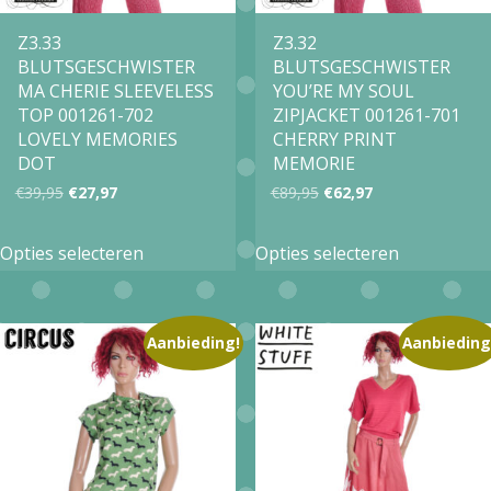
Z3.33
Z3.32
BLUTSGESCHWISTER
BLUTSGESCHWISTER
MA CHERIE SLEEVELESS
YOU’RE MY SOUL
TOP 001261-702
ZIPJACKET 001261-701
LOVELY MEMORIES
CHERRY PRINT
DOT
MEMORIE
Oorspronkelijke
Huidige
Oorspronkelijke
Huidige
€
39,95
€
27,97
€
89,95
€
62,97
prijs
prijs
prijs
prijs
Dit
Dit
Opties selecteren
Opties selecteren
was:
is:
was:
is:
product
product
€39,95.
€27,97.
€89,95.
€62,97.
heeft
heeft
meerdere
meerdere
Aanbieding!
Aanbieding
variaties.
variaties.
Deze
Deze
optie
optie
kan
kan