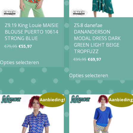
gekozen
gekozen
worden
worden
op
op
Z9.19 King Louie MAISIE
Z5.8 danefae
BLOUSE PUERTO 10614
DANANDERSON
de
de
STRONG BLUE
MODAL DRESS DARK
productpagina
productpa
GREEN LIGHT BEIGE
Oorspronkelijke
Huidige
€
79,95
€
55,97
TROPFUZZ
prijs
prijs
Dit
Oorspronkelijke
Huidige
€
99,95
€
69,97
Opties selecteren
was:
is:
product
prijs
prijs
Dit
€79,95.
€55,97.
Opties selecteren
heeft
was:
is:
product
meerdere
€99,95.
€69,97.
heeft
variaties.
meerdere
Aanbieding!
Aanbieding
Deze
variaties.
optie
Deze
kan
optie