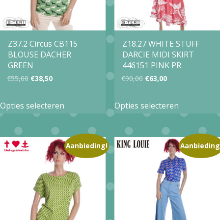
gekozen
gekozen
worden
worden
op
op
Z37.2 Circus CB115
Z18.27 WHITE STUFF
BLOUSE DACHER
DARCIE MIDI SKIRT
de
de
GREEN
446151 PINK PR
productpagina
productpa
Oorspronkelijke
Huidige
Oorspronkelijke
Huidige
€
55,00
€
38,50
€
90,00
€
63,00
prijs
prijs
prijs
prijs
Dit
Dit
Opties selecteren
Opties selecteren
was:
is:
was:
is:
product
product
€55,00.
€38,50.
€90,00.
€63,00.
heeft
heeft
meerdere
meerdere
Aanbieding!
Aanbieding
variaties.
variaties.
Deze
Deze
optie
optie
kan
kan