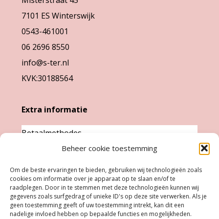
gekozen
gekozen
7101 ES Winterswijk
worden
worden
0543-461001
op
op
06 2696 8550
de
de
info@s-ter.nl
productpagina
productpa
KVK:30188564
Extra informatie
Betaalmethodes
Garantie & klachten
Beheer cookie toestemming
Levertijd &
Om de beste ervaringen te bieden, gebruiken wij technologieën zoals
verzendkosten
cookies om informatie over je apparaat op te slaan en/of te
raadplegen. Door in te stemmen met deze technologieën kunnen wij
Retourneren
gegevens zoals surfgedrag of unieke ID's op deze site verwerken. Als je
geen toestemming geeft of uw toestemming intrekt, kan dit een
nadelige invloed hebben op bepaalde functies en mogelijkheden.
Openingstijden