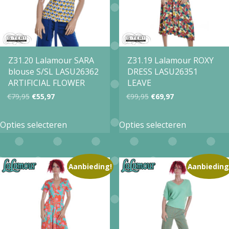
kan
gekozen
gekozen
worden
worden
op
op
Z31.20 Lalamour SARA
Z31.19 Lalamour ROXY
de
blouse S/SL LASU26362
DRESS LASU26351
de
productpagina
ARTIFICIAL FLOWER
LEAVE
productpa
Oorspronkelijke
Huidige
Oorspronkelijke
Huidige
€
79,95
€
55,97
€
99,95
€
69,97
prijs
prijs
prijs
prijs
Dit
Dit
Opties selecteren
Opties selecteren
was:
is:
was:
is:
product
product
€79,95.
€55,97.
€99,95.
€69,97.
heeft
heeft
meerdere
meerdere
Aanbieding!
Aanbieding
variaties.
variaties.
Deze
Deze
optie
optie