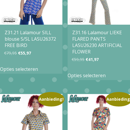
gekozen
kan
worden
gekozen
op
worden
de
op
Z31.21 Lalamour SILL
Z31.16 Lalamour LIEKE
productpagina
blouse S/SL LASU26372
FLARED PANTS
de
FREE BIRD
LASU26230 ARTIFICIAL
productpa
FLOWER
Oorspronkelijke
Huidige
€
79,95
€
55,97
Oorspronkelijke
Huidige
€
59,95
€
41,97
prijs
prijs
Dit
prijs
prijs
Opties selecteren
Dit
was:
is:
product
Opties selecteren
was:
is:
product
€79,95.
€55,97.
heeft
€59,95.
€41,97.
heeft
meerdere
meerdere
Aanbieding!
Aanbieding
variaties.
variaties.
Deze
Deze
optie
optie
kan