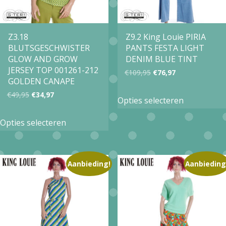
gekozen
gekozen
worden
worden
op
op
Z3.18
Z9.2 King Louie PIRIA
BLUTSGESCHWISTER
PANTS FESTA LIGHT
de
de
GLOW AND GROW
DENIM BLUE TINT
productpagina
productpa
JERSEY TOP 001261-212
Oorspronkelijke
Huidige
€
109,95
€
76,97
GOLDEN CANAPE
prijs
prijs
Dit
Oorspronkelijke
Huidige
€
49,95
€
34,97
Opties selecteren
was:
is:
product
prijs
prijs
Dit
€109,95.
€76,97.
Opties selecteren
heeft
was:
is:
product
meerdere
€49,95.
€34,97.
heeft
variaties.
meerdere
Aanbieding!
Aanbieding
Deze
variaties.
optie
Deze
kan
optie
gekozen