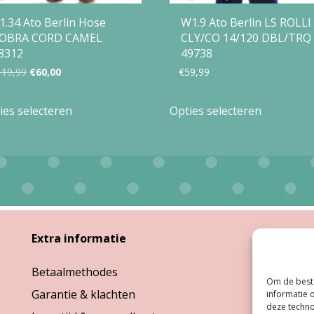
1.34 Ato Berlin Hose
W1.9 Ato Berlin LS ROLLI
OBRA CORD CAMEL
CLY/CO 14/120 DBL/TRQ
8312
49738
Oorspronkelijke
Huidige
119,99
€
60,00
€
59,99
prijs
prijs
Dit
Dit
ies selecteren
Opties selecteren
was:
is:
product
product
€119,99.
€60,00.
heeft
heeft
meerdere
meerdere
variaties.
variaties.
Deze
Deze
optie
optie
Extra informatie
Open
kan
kan
Betaalmethodes
Ma:
G
gekozen
gekozen
Om de beste
Garantie & klachten
Di, W
informatie 
worden
worden
deze techno