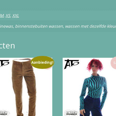
XM
,
XS
,
XXL
newas, binnenstebuiten wassen, wassen met dezelfde kleu
cten
Aanbieding!