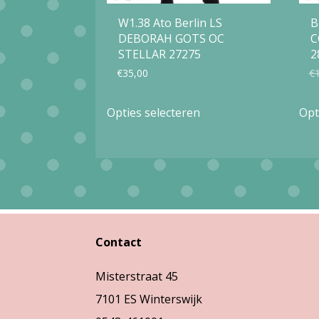
W1.38 Ato Berlin LS
B
DEBORAH GOTS OC
C
STELLAR 27275
2
€
35,00
€
Dit
Opties selecteren
Opt
product
heeft
meerdere
variaties.
Deze
optie
Contact
kan
Misterstraat 45
gekozen
7101 ES Winterswijk
worden