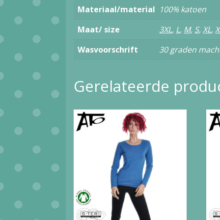
Materiaal/material
100% katoen
Maat/ size
3XL
,
L
,
M
,
S
,
XL
,
Wasvoorschrift
30 graden machi
Gerelateerde produ