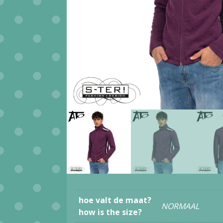
hoe valt de maat?
NORMAAL
how is the size?