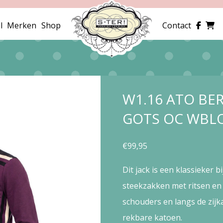
l
Merken
Shop
Contact
W1.16 ATO BER
GOTS OC WBL
€
99,95
Dit jack is een klassieker b
steekzakken met ritsen en
schouders en langs de zijka
rekbare katoen.