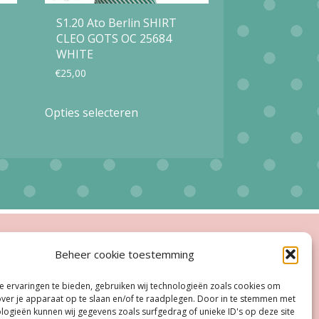
S1.20 Ato Berlin SHIRT
CLEO GOTS OC 25684
WHITE
€
25,00
Dit
Opties selecteren
product
heeft
meerdere
variaties.
Deze
optie
ingstijden
Beheer cookie toestemming
kan
esloten
gekozen
 ervaringen te bieden, gebruiken wij technologieën zoals cookies om
oe, Do:
11.00 - 18.00 uur
over je apparaat op te slaan en/of te raadplegen. Door in te stemmen met
worden
logieën kunnen wij gegevens zoals surfgedrag of unieke ID's op deze site