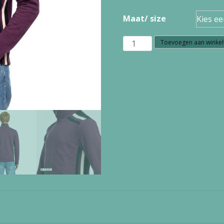
Maat/ size
W1.16
Toevoegen aan winke
ATO
BERLIN
JACKE
JIMMY
GOTS
OC
WBLOOM
53005
aantal