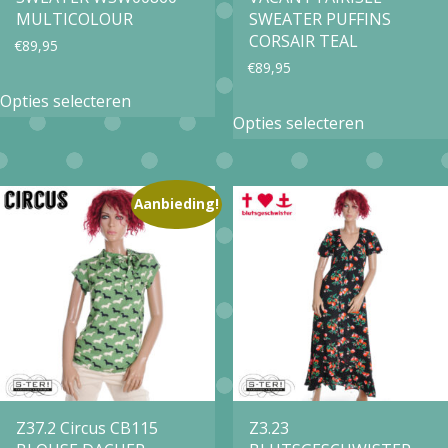
de
de
MULTICOLOUR
SWEATER PUFFINS
productpagina
productpa
CORSAIR TEAL
€
89,95
€
89,95
Dit
Opties selecteren
Dit
product
Opties selecteren
product
heeft
heeft
meerdere
meerdere
Aanbieding!
variaties.
variaties.
Deze
Deze
optie
optie
kan
kan
gekozen
gekozen
worden
worden
op
op
Z37.2 Circus CB115
Z3.23
de