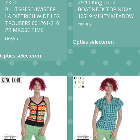
op
Z3.20
Z9.10 King Louie
productpagina
BLUTSGESCHWISTER
BOATNECK TOP NOVA
de
LA DIETRICH WIDE LEG
10519 MINTY MEADOW
productpa
TROUSERS 001261-216
€
89,95
PRIMROSE TIME
Dit
€
89,95
Opties selecteren
product
Dit
Opties selecteren
heeft
product
meerdere
heeft
variaties.
meerdere
Deze
variaties.
optie
Deze
kan
optie
gekozen
kan
worden
gekozen
op