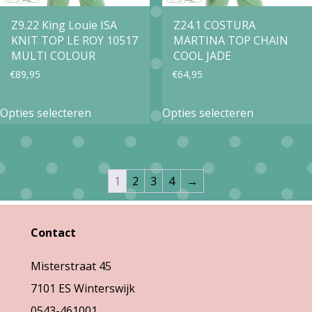
worden
de
op
Z9.22 King Louie ISA
Z24.1 COSTURA
productpa
KNIT TOP LE ROY 10517
MARTINA TOP CHAIN
de
MULTI COLOUR
COOL JADE
productpagina
€
89,95
€
64,95
Dit
Dit
Opties selecteren
Opties selecteren
product
product
heeft
heeft
meerdere
meerdere
1
2
3
4
→
variaties.
variaties.
Deze
Deze
Contact
optie
optie
kan
kan
Misterstraat 45
gekozen
gekozen
7101 ES Winterswijk
worden
worden
0543-461001