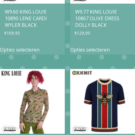
W9.60 KING LOUIE
W9.77 KING LOUIE
10890 LENE CARDI
10867 OLIVE DRESS
WYLER BLACK
DOLLY BLACK
€
109,95
€
129,95
Dit
Dit
Opties selecteren
Opties selecteren
product
product
heeft
heeft
meerdere
meerdere
variaties.
variaties.
Deze
Deze
optie
optie
kan
kan
gekozen
gekozen
worden
worden