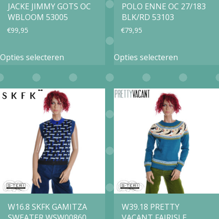
JACKE JIMMY GOTS OC
POLO ENNE OC 27/183
productpagina
productpa
WBLOOM 53005
BLK/RD 53103
€
99,95
€
79,95
Dit
Dit
Opties selecteren
Opties selecteren
product
product
heeft
heeft
meerdere
meerdere
variaties.
variaties.
Deze
Deze
optie
optie
kan
kan
gekozen
gekozen
worden
worden
op
op
W16.8 SKFK GAMITZA
W39.18 PRETTY
SWEATER WSW00860
VACANT FAIRISLE