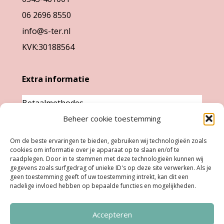
op
op
06 2696 8550
de
de
info@s-ter.nl
productpagina
productpa
KVK:30188564
Extra informatie
Betaalmethodes
Garantie & klachten
Beheer cookie toestemming
Levertijd &
Om de beste ervaringen te bieden, gebruiken wij technologieën zoals
verzendkosten
cookies om informatie over je apparaat op te slaan en/of te
raadplegen. Door in te stemmen met deze technologieën kunnen wij
Retourneren
gegevens zoals surfgedrag of unieke ID's op deze site verwerken. Als je
geen toestemming geeft of uw toestemming intrekt, kan dit een
nadelige invloed hebben op bepaalde functies en mogelijkheden.
Openingstijden
Accepteren
Ma:
Gesloten