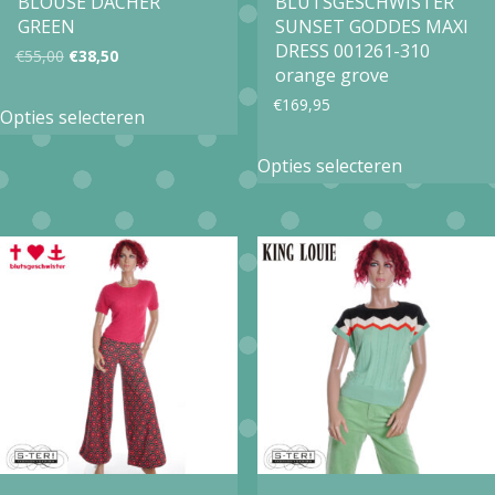
BLOUSE DACHER
BLUTSGESCHWISTER
de
productpagina
GREEN
SUNSET GODDES MAXI
productpa
DRESS 001261-310
Oorspronkelijke
Huidige
€
55,00
€
38,50
orange grove
prijs
prijs
Dit
€
169,95
Opties selecteren
was:
is:
product
Dit
€55,00.
€38,50.
Opties selecteren
heeft
product
meerdere
heeft
variaties.
meerdere
Deze
variaties.
optie
Deze
kan
optie
gekozen
kan
worden
gekozen
op
worden
de