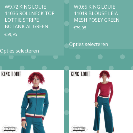
W9.72 KING LOUIE
W9.65 KING LOUIE
de
de
11036 ROLLNECK TOP
11019 BLOUSE LEIA
productpagina
productpa
LOTTIE STRIPE
MESH POSEY GREEN
BOTANICAL GREEN
€
79,95
€
59,95
Dit
Opties selecteren
Dit
product
Opties selecteren
product
heeft
heeft
meerdere
meerdere
variaties.
variaties.
Deze
Deze
optie
optie
kan
kan
gekozen
gekozen
worden
worden