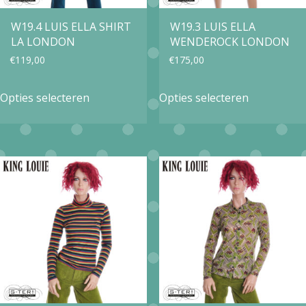
W19.4 LUIS ELLA SHIRT
W19.3 LUIS ELLA
LA LONDON
WENDEROCK LONDON
€
119,00
€
175,00
Dit
Dit
Opties selecteren
Opties selecteren
product
product
heeft
heeft
meerdere
meerdere
variaties.
variaties.
Deze
Deze
optie
optie
kan
kan
gekozen
gekozen
worden
worden
op
op