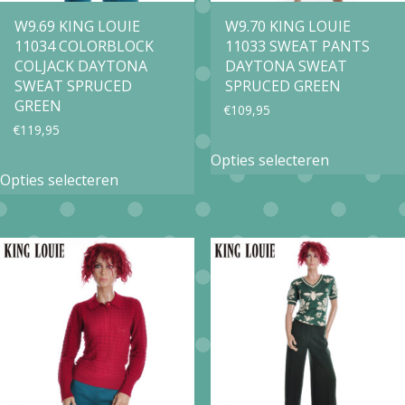
op
op
W9.69 KING LOUIE
W9.70 KING LOUIE
de
11034 COLORBLOCK
11033 SWEAT PANTS
de
productpa
COLJACK DAYTONA
DAYTONA SWEAT
productpagina
SWEAT SPRUCED
SPRUCED GREEN
GREEN
€
109,95
€
119,95
Dit
Opties selecteren
Dit
product
Opties selecteren
product
heeft
heeft
meerdere
meerdere
variaties.
variaties.
Deze
Deze
optie
optie
kan
kan
gekozen
gekozen
worden