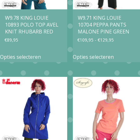
worden
op
op
W9.78 KING LOUIE
W9.71 KING LOUIE
de
10893 POLO TOP AVEL
10704 PEPPA PANTS
de
productpa
KNIT RHUBARB RED
MALONE PINE GREEN
productpagina
Prijsklasse:
€
89,95
€
109,95
-
€
129,95
€109,95
Dit
Dit
Opties selecteren
Opties selecteren
tot
product
product
€129,95
heeft
heeft
meerdere
meerdere
variaties.
variaties.
Deze
Deze
optie
optie
kan
kan
gekozen
gekozen