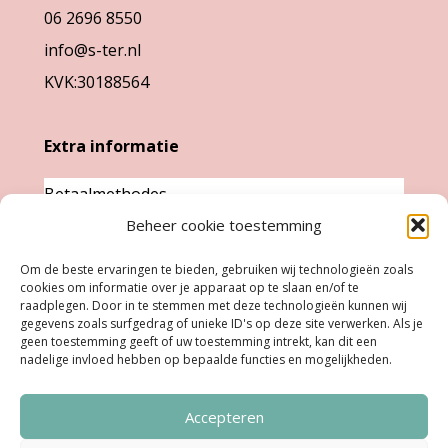
de
06 2696 8550
productpagina
info@s-ter.nl
KVK:30188564
Extra informatie
Betaalmethodes
Garantie & klachten
Beheer cookie toestemming
Levertijd &
Om de beste ervaringen te bieden, gebruiken wij technologieën zoals
verzendkosten
cookies om informatie over je apparaat op te slaan en/of te
raadplegen. Door in te stemmen met deze technologieën kunnen wij
Retourneren
gegevens zoals surfgedrag of unieke ID's op deze site verwerken. Als je
geen toestemming geeft of uw toestemming intrekt, kan dit een
nadelige invloed hebben op bepaalde functies en mogelijkheden.
Openingstijden
Accepteren
Ma:
Gesloten