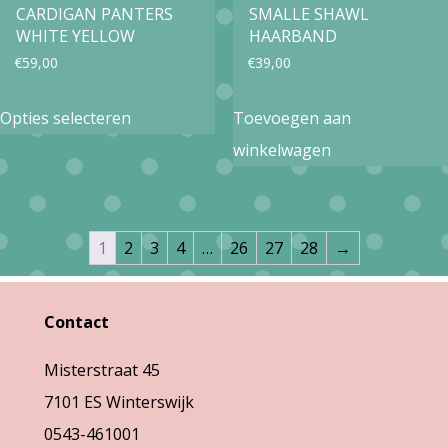
CARDIGAN PANTERS
SMALLE SHAWL
de
productpagina
WHITE YELLOW
HAARBAND
productpa
€
59,00
€
39,00
Dit
Opties selecteren
Toevoegen aan
product
winkelwagen
heeft
meerdere
variaties.
1
2
3
4
…
26
27
28
→
Deze
optie
Contact
kan
gekozen
Misterstraat 45
worden
7101 ES Winterswijk
op
0543-461001