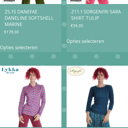
worden
worden
op
op
Z5.15 DANEFAE
Z11.1 SORGENFRI SARA
DANELINE SOFTSHELL
SHIRT TULIP
de
de
MARINE
€
39,95
productpagina
productpa
€
179,00
Dit
Opties selecteren
Dit
product
Opties selecteren
product
heeft
heeft
meerdere
meerdere
variaties.
variaties.
Deze
Deze
optie
optie
kan
kan
gekozen
gekozen
worden
worden
op