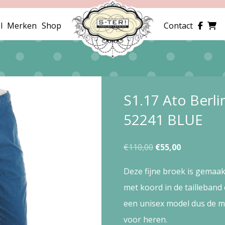
l
Merken
Shop
Contact
S1.17 Ato Berl
52241 BLUE
Oorspronkelijke
Huidige
€
110,00
€
55,00
prijs
prijs
Deze fijne broek is gemaakt
was:
is:
met koord in de tailleband e
€110,00.
€55,00.
een unisex model dus de ma
voor heren.