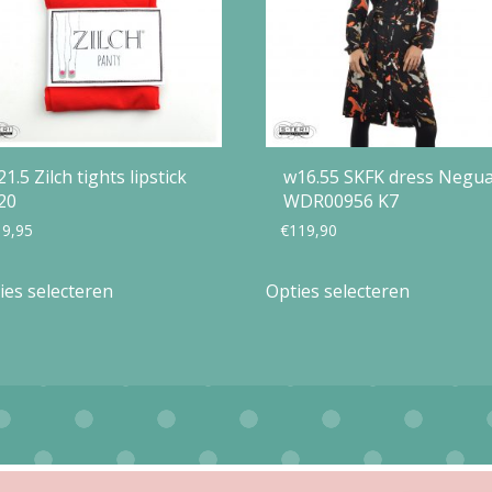
21.5 Zilch tights lipstick
w16.55 SKFK dress Negu
20
WDR00956 K7
19,95
€
119,90
Dit
Dit
ies selecteren
Opties selecteren
product
product
heeft
heeft
meerdere
meerdere
variaties.
variaties.
Deze
Deze
optie
optie