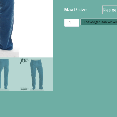
Maat/ size
S1.17
Toevoegen aan winke
Ato
Berlin
BANIPAL
PANTS
LI
52241
BLUE
aantal