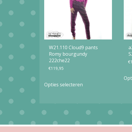
W21.110 Cloud9 pants
a
Romy bourgundy
S
222che22
€
€
119,95
Opt
Dit
Opties selecteren
product
heeft
meerdere
variaties.
Deze