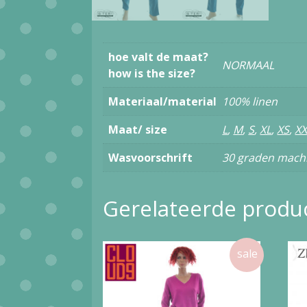
hoe valt de maat?
NORMAAL
how is the size?
Materiaal/material
100% linen
Maat/ size
L
,
M
,
S
,
XL
,
XS
,
XX
Wasvoorschrift
30 graden machi
Gerelateerde produ