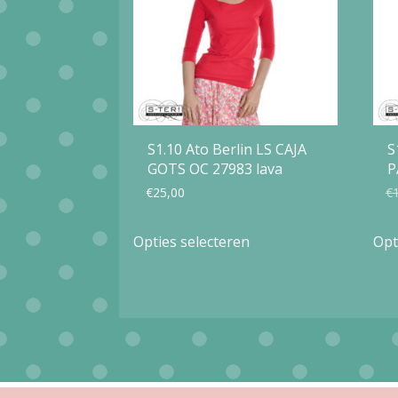
S1.10 Ato Berlin LS CAJA
S
GOTS OC 27983 lava
P
€
25,00
€
Dit
Opties selecteren
Opt
product
heeft
meerdere
variaties.
Deze
optie