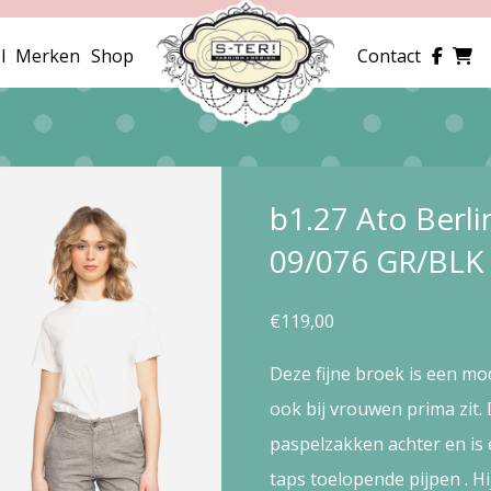
l
Merken
Shop
Contact
b1.27 Ato Berli
09/076 GR/BLK
€
119,00
Deze fijne broek is een mod
ook bij vrouwen prima zit.
paspelzakken achter en is e
taps toelopende pijpen . Hi