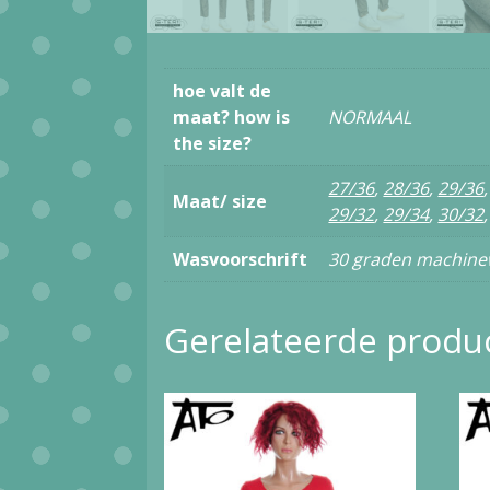
hoe valt de
maat? how is
NORMAAL
the size?
27/36
,
28/36
,
29/36
Maat/ size
29/32
,
29/34
,
30/32
Wasvoorschrift
30 graden machinew
Gerelateerde produ