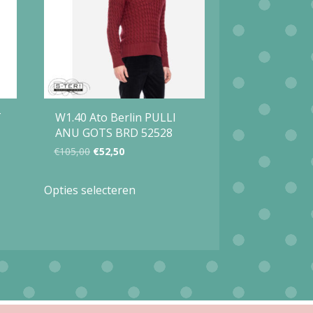
T
W1.40 Ato Berlin PULLI
ANU GOTS BRD 52528
Oorspronkelijke
Huidige
€
105,00
€
52,50
prijs
prijs
Dit
Opties selecteren
was:
is:
product
€105,00.
€52,50.
heeft
meerdere
variaties.
Deze
optie