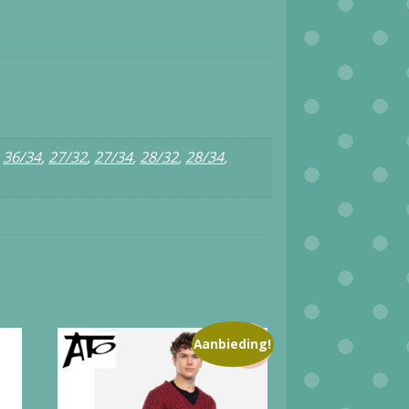
,
36/34
,
27/32
,
27/34
,
28/32
,
28/34
,
Aanbieding!