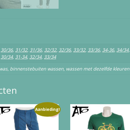
,
30/36
,
31/32
,
31/36
,
32/32
,
32/36
,
33/32
,
33/36
,
34-36
,
34/34
,
30/34
,
31-34
,
32/34
,
33/34
as, binnenstebuiten wassen, wassen met dezelfde kleuren
cten
Aanbieding!