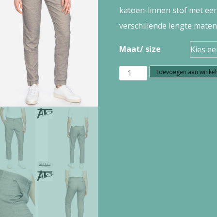
katoen-linnen stof met een 
verschillende lengte maten 
Maat/ size
b1.27
Toevoegen aan winke
Ato
Berlin
Hose
bull
CLIE
09/076
GR/BLK
aantal