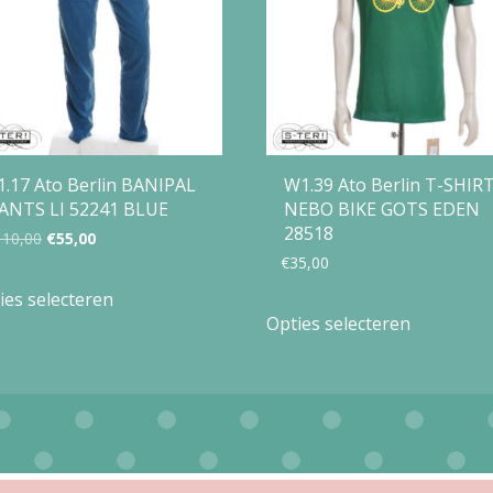
1.17 Ato Berlin BANIPAL
W1.39 Ato Berlin T-SHIR
ANTS LI 52241 BLUE
NEBO BIKE GOTS EDEN
28518
Oorspronkelijke
Huidige
110,00
€
55,00
€
35,00
prijs
prijs
Dit
ies selecteren
Dit
was:
is:
product
Opties selecteren
product
€110,00.
€55,00.
heeft
heeft
meerdere
meerdere
variaties.
variaties.
Deze
Deze
optie