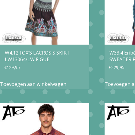
gekozen
worden
op
de
productpagina
W4.12 FOX’S LACROS S SKIRT
W33.4 Eri
LW13064/LW FIGUE
SWEATER 
€
129,95
€
229,95
Toevoegen aan winkelwagen
Toevoegen a