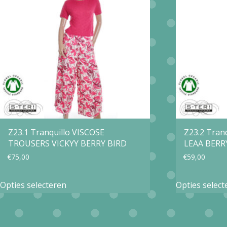
Deze
optie
kan
gekozen
worden
op
de
productpagina
Z23.1 Tranquillo VISCOSE
Z23.2 Tran
TROUSERS VICKYY BERRY BIRD
LEAA BERR
€
75,00
€
59,00
Dit
Opties selecteren
Opties select
product
heeft
meerdere