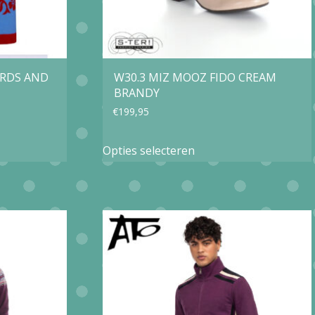
IRDS AND
W30.3 MIZ MOOZ FIDO CREAM
BRANDY
€
199,95
Dit
Opties selecteren
product
heeft
e
meerdere
variaties.
Deze
optie
kan