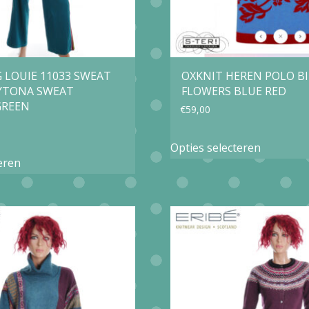
G LOUIE 11033 SWEAT
OXKNIT HEREN POLO B
YTONA SWEAT
FLOWERS BLUE RED
GREEN
€
59,00
Dit
Opties selecteren
Dit
product
eren
product
heeft
heeft
meerder
meerdere
variaties.
variaties.
Deze
Deze
optie
optie
kan
kan