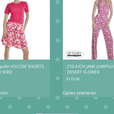
Deze
Deze
optie
optie
kan
kan
gekozen
gekozen
worden
worden
op
op
de
de
productpagina
productp
quillo VISCOSE SHORTS
Z10.4 ICH JANE JUMPSU
Y BIRD
DESERT FLOWER
€
125,00
Dit
Dit
eren
Opties selecteren
product
product
heeft
heeft
meerdere
meerder