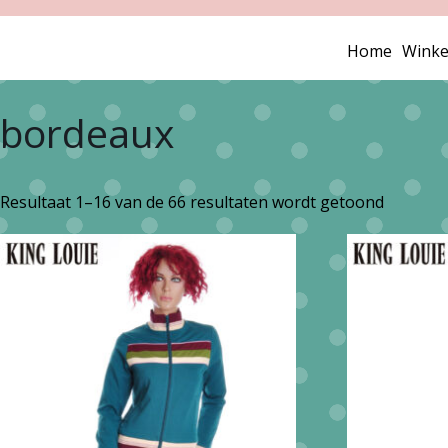
Home
Winke
bordeaux
Gesorte
Resultaat 1–16 van de 66 resultaten wordt getoond
op
nieuwst