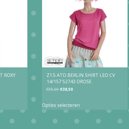
Deze
optie
kan
gekozen
worden
op
de
agina
productpagina
IT ROXY
Z1.5 ATO BERLIN SHIRT LEO CV
14/157 52743 DROSE
Oorspronkelijke
Huidige
€
55,00
€
38,50
prijs
prijs
Dit
Opties selecteren
was:
is:
product
€55,00.
€38,50.
heeft
e
meerdere