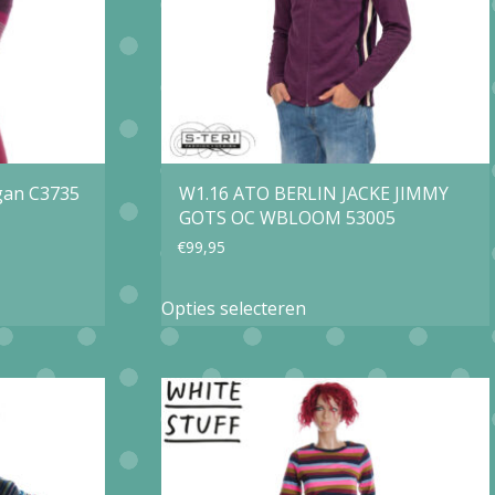
gekozen
worden
op
de
agina
productpagina
igan C3735
W1.16 ATO BERLIN JACKE JIMMY
GOTS OC WBLOOM 53005
€
99,95
Dit
Opties selecteren
product
heeft
e
meerdere
variaties.
Deze