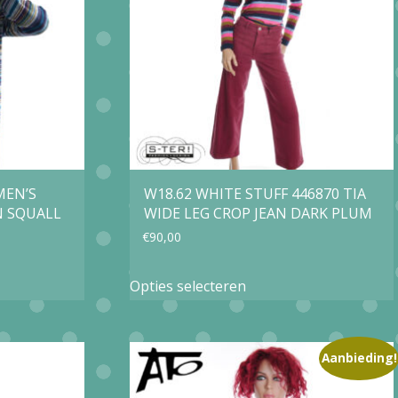
optie
kan
gekozen
worden
op
de
agina
productpagina
 MEN’S
W18.62 WHITE STUFF 446870 TIA
N SQUALL
WIDE LEG CROP JEAN DARK PLUM
€
90,00
Dit
Opties selecteren
product
heeft
e
meerdere
Aanbieding!
variaties.