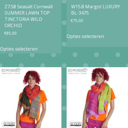
Z7.58 Seasalt Cornwall
W15.8 Margot LUXURY
de
de
SUMMER LAWN TOP
BL-3475
productpagina
productpa
TINCTORIA WILD
€
75,00
ORCHID
Dit
€
85,00
Opties selecteren
product
Dit
Opties selecteren
heeft
product
meerdere
heeft
variaties.
meerdere
Deze
variaties.
optie
Deze
kan
optie
gekozen
kan
worden
gekozen
op
worden