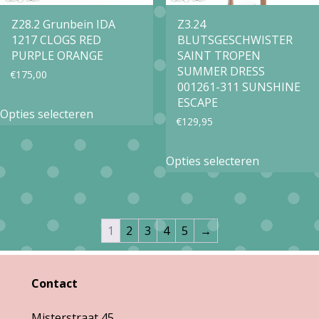
op
op
Z28.2 Grunbein IDA
Z3.24
de
1217 CLOGS RED
BLUTSGESCHWISTER
de
productpa
PURPLE ORANGE
SAINT TROPEN
productpagina
SUMMER DRESS
€
175,00
001261-311 SUNSHINE
Dit
ESCAPE
Opties selecteren
€
129,95
product
heeft
Dit
Opties selecteren
meerdere
product
variaties.
heeft
Deze
meerdere
1
2
3
4
5
→
optie
variaties.
kan
Deze
Contact
gekozen
optie
worden
kan
Misterstraat 45