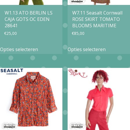
worden
op
op
W1.13 ATO BERLIN LS
W7.11 Seasalt Cornwall
de
CAJA GOTS OC EDEN
ROSE SKIRT TOMATO
de
productpa
28641
BLOOMS MARITIME
productpagina
€
25,00
€
85,00
Dit
Dit
Opties selecteren
Opties selecteren
product
product
heeft
heeft
meerdere
meerdere
variaties.
variaties.
Deze
Deze
optie
optie
kan
kan
gekozen
gekozen
worden
worden