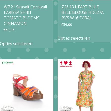
op
op
W7.21 Seasalt Cornwall
Z26.13 HEART BLUE
LARISSA SHIRT
BELL BLOUSE HD027A
de
de
TOMATO BLOOMS
BVS W16 CORAL
productpagina
productpa
CINNAMON
€
59,00
€
69,95
Dit
Opties selecteren
Dit
product
Opties selecteren
product
heeft
heeft
meerdere
meerdere
variaties.
variaties.
Deze
Deze
optie
optie
kan
kan
gekozen
gekozen
worden
worden