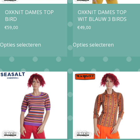
OXKNIT DAMES TOP
OXKNIT DAMES TOP
BIRD
WIT BLAUW 3 BIRDS
€
59,00
€
49,00
Dit
Dit
Opties selecteren
Opties selecteren
product
product
heeft
heeft
meerdere
meerdere
variaties.
variaties.
Deze
Deze
optie
optie
kan
kan
gekozen
gekozen
worden
worden
op
op