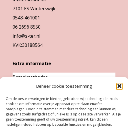
op
gekozen
7101 ES Winterswijk
de
worden
0543-461001
productpagina
op
06 2696 8550
de
info@s-ter.nl
productpa
KVK:30188564
Extra informatie
Betaalmethodes
Garantie & klachten
Beheer cookie toestemming
Levertijd &
Om de beste ervaringen te bieden, gebruiken wij technologieën zoals
verzendkosten
cookies om informatie over je apparaat op te slaan en/of te
raadplegen. Door in te stemmen met deze technologieën kunnen wij
Retourneren
gegevens zoals surfgedrag of unieke ID's op deze site verwerken. Als je
geen toestemming geeft of uw toestemming intrekt, kan dit een
nadelige invloed hebben op bepaalde functies en mogelijkheden.
Openingstijden