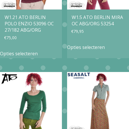
op
de
W1.21 ATO BERLIN
W1.5 ATO BERLIN MIRA
POLO ENZIO 53096 OC
OC ABG/ORG 53254
productpa
27/182 ABG/ORG
€
79,95
€
75,00
Dit
Opties selecteren
Dit
product
Opties selecteren
product
heeft
heeft
meerdere
meerdere
variaties.
variaties.
Deze
Deze
optie
optie
kan
kan
gekozen
gekozen
worden