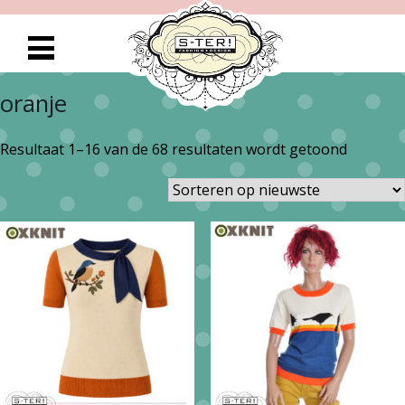
oranje
Gesorte
Resultaat 1–16 van de 68 resultaten wordt getoond
op
nieuwst