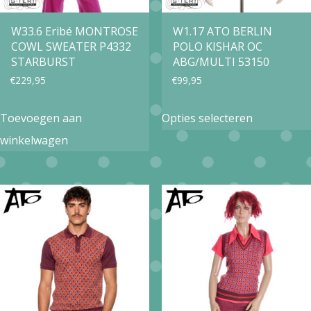
W33.6 Eribé MONTROSE
W1.17 ATO BERLIN
COWL SWEATER P4332
POLO KISHAR OC
STARBURST
ABG/MULTI 53150
€
229,95
€
99,95
Dit
Toevoegen aan
Opties selecteren
product
winkelwagen
heeft
meerdere
variaties.
Deze
optie
kan
gekozen
worden