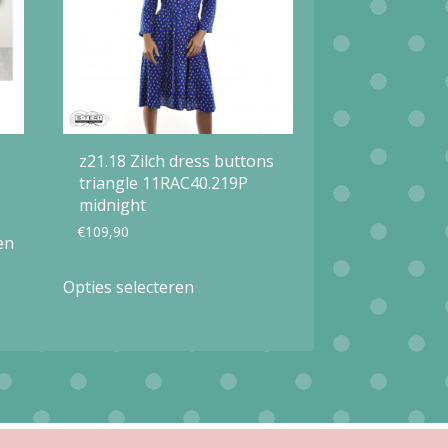
z21.18 Zilch dress buttons
triangle 11RAC40.219P
midnight
€
109,90
en
Dit
Opties selecteren
product
heeft
meerdere
variaties.
Deze