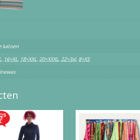
e katoen
L
,
16=XL
,
18=XXL
,
20=XXXL
,
22=3xl
,
8=XS
inewas
cten