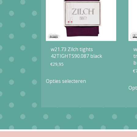
w21.73 Zilch tights
w
42TIGHTS90.087 black
t
b
€
29,95
€
Dit
Opties selecteren
product
Opt
heeft
meerdere
variaties.
Deze
optie