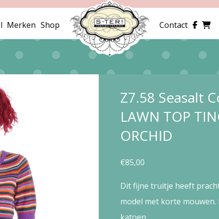
l
Merken
Shop
Contact
Z7.58 Seasalt
LAWN TOP TIN
ORCHID
€
85,00
Dit fijne truitje heeft prac
model met korte mouwen. H
katoen.