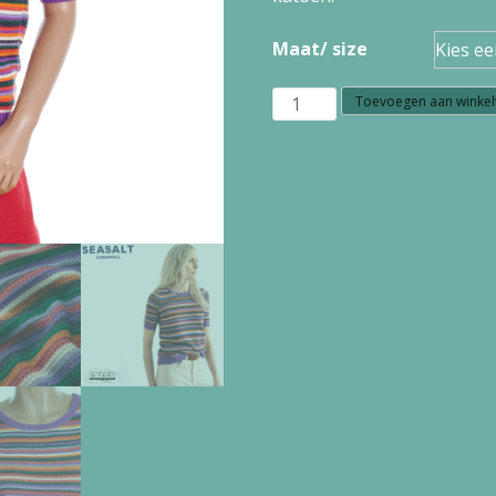
Maat/ size
Z7.58
Toevoegen aan winke
Seasalt
Cornwall
SUMMER
LAWN
TOP
TINCTORIA
WILD
ORCHID
aantal