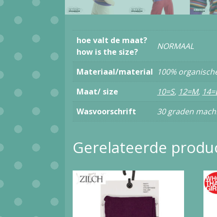
hoe valt de maat?
NORMAAL
how is the size?
Materiaal/material
100% organisch
Maat/ size
10=S
,
12=M
,
14=
Wasvoorschrift
30 graden mach
Gerelateerde produ