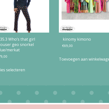
35.3 Who’s that girl
kinomy kimono
rouser geo snorkel
€
69,00
lue/merkat
79,00
Toevoegen aan winkelwag
Dit
ies selecteren
product
heeft
meerdere
variaties.
Deze