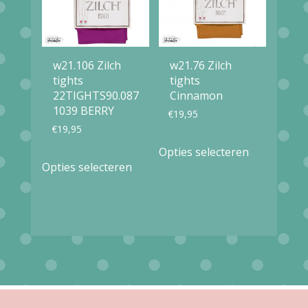
gekozen
worden
op
w21.106 Zilch
w21.76 Zilch
de
tights
tights
productpag
22TIGHTS90.087
Cinnamon
1039 BERRY
€
19,95
€
19,95
Dit
Opties selecteren
Dit
product
Opties selecteren
product
heeft
heeft
meerdere
meerdere
variaties.
variaties.
Deze
Deze
optie
optie
kan