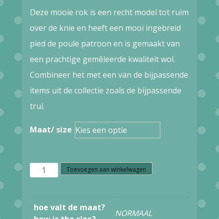
Deze mooie rok is een recht model tot ruim
over de knie en heeft een mooi ingebreid
pied de poule patroon en is gemaakt van
een prachtige gemêleerde kwaliteit wol.
Combineer het met een van de bijpassende
items uit de collectie zoals de bijpassende
trui.
Maat/ size
W21.20
Toevoegen aan winkelwagen
Zilch
skirt
hoe valt de maat?
NORMAAL
32WAAP50.088