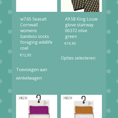
w7.65 Seasalt
A9.58 King Louie
Cornwall
glove stairway
womens
06372 olive
bamboo socks
green
foraging wildlife
€
19,90
coal
Dit
€
12,95
Opties selecteren
product
Toevoegen aan
heeft
winkelwagen
meerdere
variaties.
Deze
optie
kan