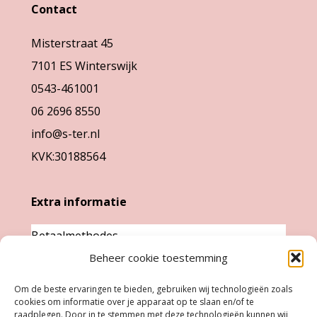
kan
gekozen
Contact
gekozen
worden
Misterstraat 45
worden
op
7101 ES Winterswijk
op
de
0543-461001
de
productpag
06 2696 8550
productpagina
info@s-ter.nl
KVK:30188564
Extra informatie
Betaalmethodes
Beheer cookie toestemming
Garantie & klachten
Levertijd &
Om de beste ervaringen te bieden, gebruiken wij technologieën zoals
cookies om informatie over je apparaat op te slaan en/of te
verzendkosten
raadplegen. Door in te stemmen met deze technologieën kunnen wij