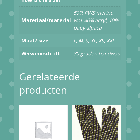
how is the size?
pied
50% RWS merino
de
Materiaal/material
wol, 40% acryl, 10%
baby alpaca
poule
caramel
Maat/ size
L
,
M
,
S
,
XL
,
XS
,
XXL
aantal
Wasvoorschrift
30 graden handwas
Gerelateerde
producten