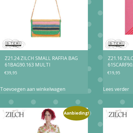
kan
gekozen
worden
op
de
productpagina
Z21.24 ZILCH SMALL RAFFIA BAG
Z21.16 ZI
61BAG90.163 MULTI
61SCARF90.
€
39,95
€
19,95
Toevoegen aan winkelwagen
Lees verder
Aanbieding!