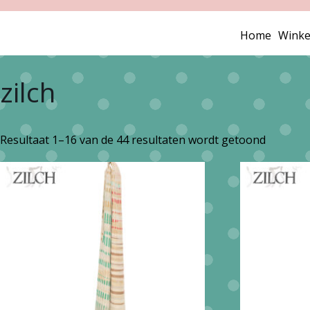
Home
Winke
zilch
Gesorte
Resultaat 1–16 van de 44 resultaten wordt getoond
op
nieuwst