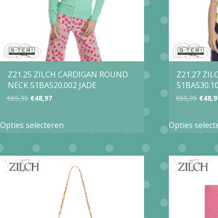
Z21.25 ZILCH CARDIGAN ROUND
Z21.27 ZIL
NECK 51BAS20.002 JADE
51BAS30.1
Oorspronkelijke
Huidige
Oorsp
€
69,95
€
48,97
€
69,95
€
48,9
prijs
prijs
prijs
Dit
Opties selecteren
Opties select
was:
is:
was:
product
€69,95.
€48,97.
€69,9
heeft
meerdere
variaties.
Deze
optie