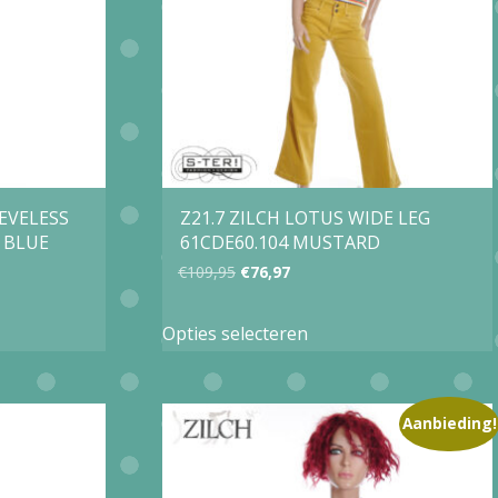
kan
gekozen
worden
op
de
agina
productpagina
EEVELESS
Z21.7 ZILCH LOTUS WIDE LEG
 BLUE
61CDE60.104 MUSTARD
Oorspronkelijke
Huidige
€
109,95
€
76,97
prijs
prijs
Dit
Opties selecteren
was:
is:
product
€109,95.
€76,97.
heeft
e
meerdere
Aanbieding!
variaties.
Deze