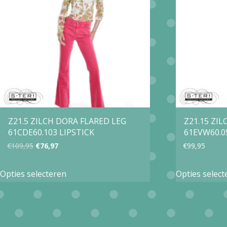
Z21.5 ZILCH DORA FLARED LEG
Z21.15 ZI
61CDE60.103 LIPSTICK
61EVW60.0
Oorspronkelijke
Huidige
€
109,95
€
76,97
€
99,95
prijs
prijs
Dit
Opties selecteren
Opties select
was:
is:
product
€109,95.
€76,97.
heeft
meerdere