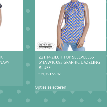
optie
kan
gekozen
worden
op
de
agina
productpagina
CK
Z21.14 ZILCH TOP SLEEVELESS
 NAVY
61EVW10.083 GRAPHIC DAZZLING
BLUEE
Oorspronkelijke
Huidige
€
79,95
€
55,97
prijs
prijs
Dit
Opties selecteren
was:
is:
product
€79,95.
€55,97.
heeft
e
meerdere