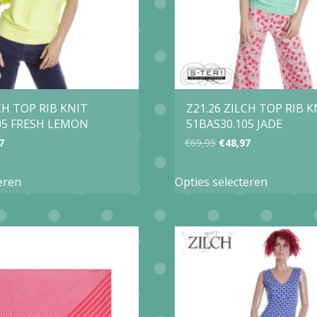
CH TOP RIB KNIT
Z21.26 ZILCH TOP RIB K
05 FRESH LEMON
51BAS30.105 JADE
ronkelijke
Huidige
Oorspronkelijke
Huidige
7
€
69,95
€
48,97
prijs
prijs
prijs
Dit
Dit
eren
Opties selecteren
is:
was:
is:
product
product
5.
€48,97.
€69,95.
€48,97.
heeft
heeft
meerdere
meerder
variaties.
variaties.
Deze
Deze
optie
optie