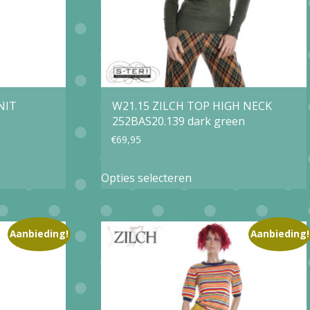
NIT
W21.15 ZILCH TOP HIGH NECK
252BAS20.139 dark green
€
69,95
Dit
Opties selecteren
product
heeft
e
meerdere
Aanbieding!
Aanbieding!
variaties.
Deze
optie