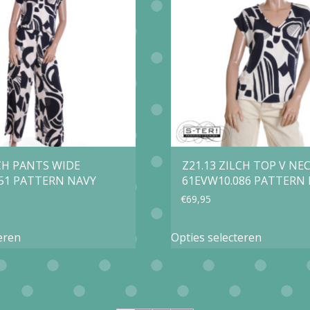
optie
kan
gekozen
worden
op
de
productp
LCH PANTS WIDE
Z21.13 ZILCH TOP V NE
51 PATTERN NAVY
61EVW10.086 PATTERN
€
69,95
Dit
Dit
eren
Opties selecteren
product
product
heeft
heeft
meerdere
meerder