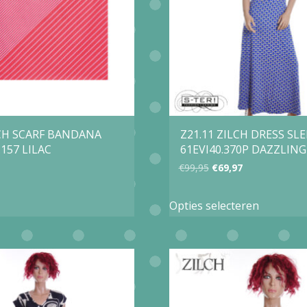
kan
kan
gekozen
gekozen
worden
worden
op
op
de
de
productpagina
productp
LCH SCARF BANDANA
Z21.11 ZILCH DRESS SL
157 LILAC
61EVI40.370P DAZZLING
Oorspronkelijke
Huidige
€
99,95
€
69,97
prijs
prijs
Dit
Opties selecteren
was:
is:
product
€99,95.
€69,97.
heeft
meerder
variaties.
Deze