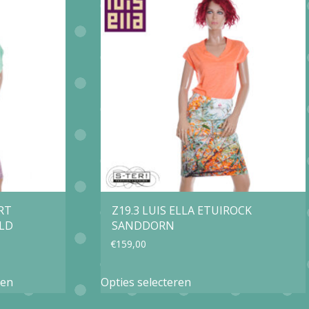
Deze
optie
kan
gekozen
worden
op
de
productpagina
agina
IRT
Z19.3 LUIS ELLA ETUIROCK
LD
SANDDORN
€
159,00
Dit
gen
Opties selecteren
product