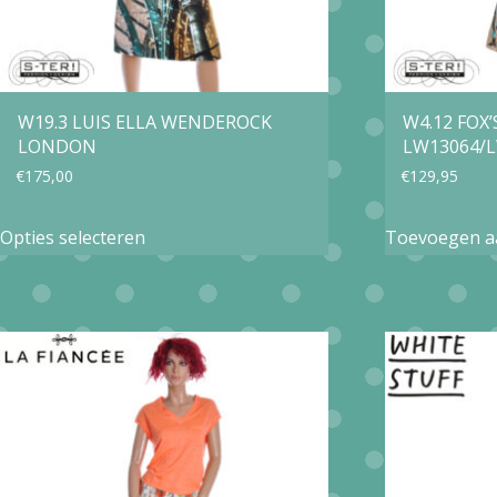
W19.3 LUIS ELLA WENDEROCK
W4.12 FOX’
LONDON
LW13064/
€
175,00
€
129,95
Dit
Opties selecteren
Toevoegen a
product
heeft
meerdere
variaties.
Deze
optie
kan