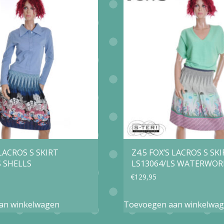
Deze
variaties.
optie
Deze
kan
optie
gekozen
kan
worden
gekozen
op
worden
de
op
productpagina
de
productp
 LACROS S SKIRT
Z4.5 FOX’S LACROS S SK
S SHELLS
LS13064/LS WATERWOR
€
129,95
an winkelwagen
Toevoegen aan winkelwa