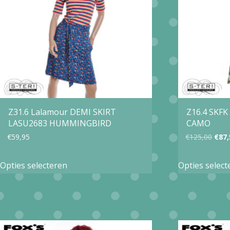
optie
kan
gekozen
worden
op
de
productpagina
Z31.6 Lalamour DEMI SKIRT
Z16.4 SKFK
LASU2683 HUMMINGBIRD
CAMO
Oors
€
59,95
€
125,00
€
87,
prijs
Dit
Opties selecteren
Opties select
was:
product
€125
heeft
meerdere
variaties.