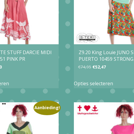
ITE STUFF DARCIE MIDI
Z9.20 King Louie JUNO 
51 PINK PR
PUERTO 10459 STRONG
ronkelijke
Huidige
Oorspronkelijke
Huidige
0
€
74,95
€
52,47
prijs
prijs
prijs
Dit
Dit
eren
Opties selecteren
is:
was:
is:
product
product
0.
€63,00.
€74,95.
€52,47.
heeft
heeft
meerdere
meerder
Aanbieding!
variaties.
variaties.
Deze
Deze