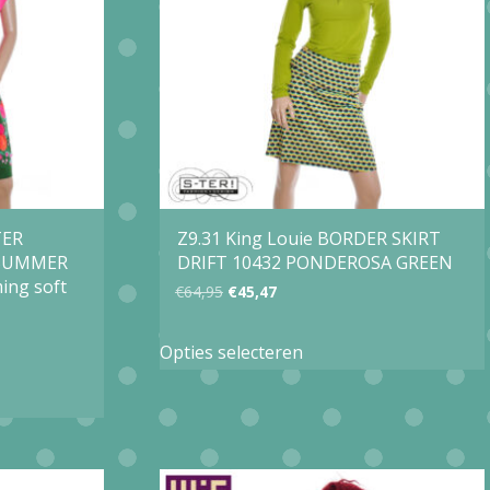
optie
kan
gekozen
worden
op
de
agina
productpagina
TER
Z9.31 King Louie BORDER SKIRT
 SUMMER
DRIFT 10432 PONDEROSA GREEN
ing soft
Oorspronkelijke
Huidige
€
64,95
€
45,47
prijs
prijs
Dit
Opties selecteren
was:
is:
product
€64,95.
€45,47.
heeft
meerdere
variaties.
e