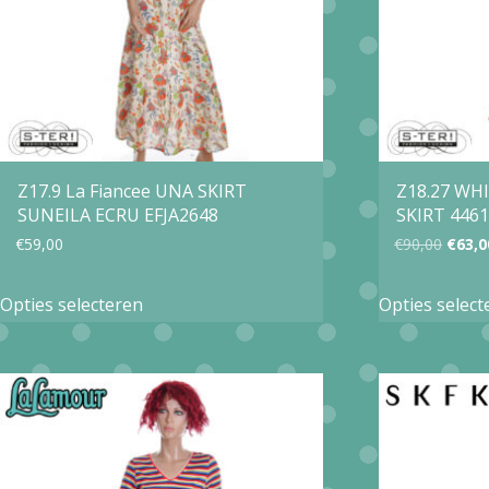
gekozen
worden
op
de
productpagina
Z17.9 La Fiancee UNA SKIRT
Z18.27 WH
SUNEILA ECRU EFJA2648
SKIRT 4461
Oorsp
€
59,00
€
90,00
€
63,0
prijs
Dit
Opties selecteren
Opties select
was:
product
€90,0
heeft
meerdere
variaties.
Deze