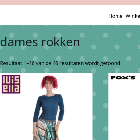
Home
Winke
dames rokken
Gesorte
Resultaat 1–16 van de 46 resultaten wordt getoond
op
nieuwst