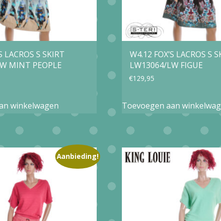
S LACROS S SKIRT
W4.12 FOX’S LACROS S S
LW MINT PEOPLE
LW13064/LW FIGUE
€
129,95
an winkelwagen
Toevoegen aan winkelwa
Aanbieding!