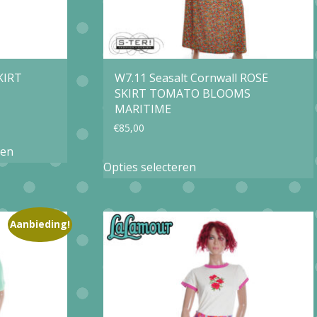
KIRT
W7.11 Seasalt Cornwall ROSE
SKIRT TOMATO BLOOMS
MARITIME
€
85,00
gen
Dit
Opties selecteren
product
heeft
meerdere
Aanbieding!
variaties.
Deze
optie
kan