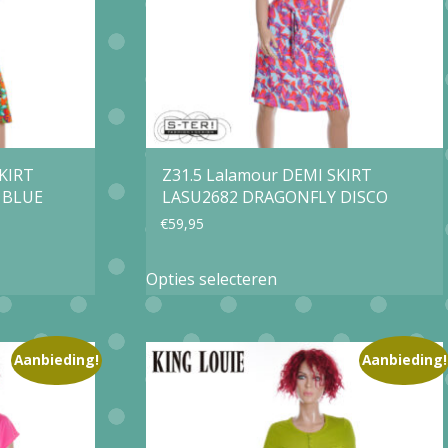
gekozen
worden
op
de
productpagina
SKIRT
Z31.5 Lalamour DEMI SKIRT
 BLUE
LASU2682 DRAGONFLY DISCO
€
59,95
Dit
Opties selecteren
product
heeft
e
meerdere
Aanbieding!
Aanbieding!
variaties.
Deze