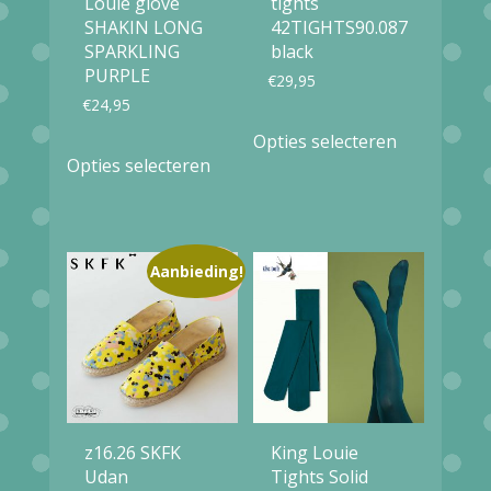
Louie glove
tights
SHAKIN LONG
42TIGHTS90.087
SPARKLING
black
PURPLE
€
29,95
€
24,95
Dit
Opties selecteren
Dit
product
Opties selecteren
product
heeft
heeft
meerdere
meerdere
variaties.
Aanbieding!
variaties.
Deze
Deze
optie
optie
kan
kan
gekozen
gekozen
worden
z16.26 SKFK
King Louie
worden
op
Udan
Tights Solid