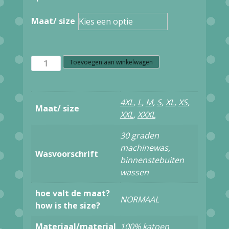
Maat/ size
OXKNIT
Toevoegen aan winkelwagen
DAMES
TOP
4XL
,
L
,
M
,
S
,
XL
,
XS
,
Maat/ size
BIRD
XXL
,
XXXL
aantal
30 graden
machinewas,
Wasvoorschrift
binnenstebuiten
wassen
hoe valt de maat?
NORMAAL
how is the size?
Materiaal/material
100% katoen