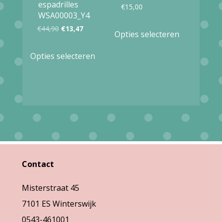
op
espadrilles
€
15,00
de
WSA00003_Y4
de
productpag
Dit
Oorspronkelijke
Huidige
€
44,90
€
13,47
Opties selecteren
productpagina
product
prijs
prijs
Dit
Opties selecteren
heeft
was:
is:
product
meerdere
€44,90.
€13,47.
heeft
variaties.
meerdere
Deze
variaties.
optie
Deze
kan
optie
gekozen
kan
Contact
worden
gekozen
op
Misterstraat 45
worden
de
7101 ES Winterswijk
op
productpag
0543-461001