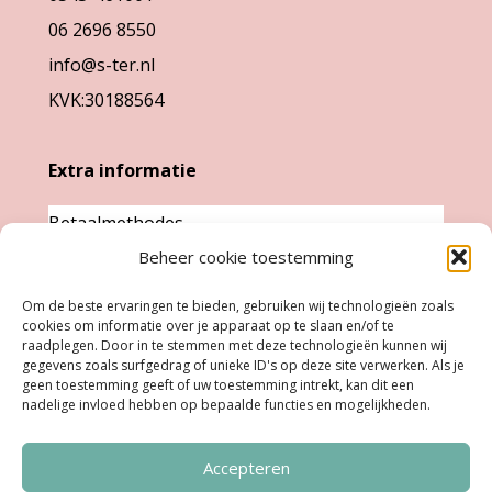
de
06 2696 8550
productpagina
info@s-ter.nl
KVK:30188564
Extra informatie
Betaalmethodes
Beheer cookie toestemming
Garantie & klachten
Levertijd &
Om de beste ervaringen te bieden, gebruiken wij technologieën zoals
cookies om informatie over je apparaat op te slaan en/of te
verzendkosten
raadplegen. Door in te stemmen met deze technologieën kunnen wij
Retourneren
gegevens zoals surfgedrag of unieke ID's op deze site verwerken. Als je
geen toestemming geeft of uw toestemming intrekt, kan dit een
nadelige invloed hebben op bepaalde functies en mogelijkheden.
Openingstijden
Accepteren
Ma:
Gesloten