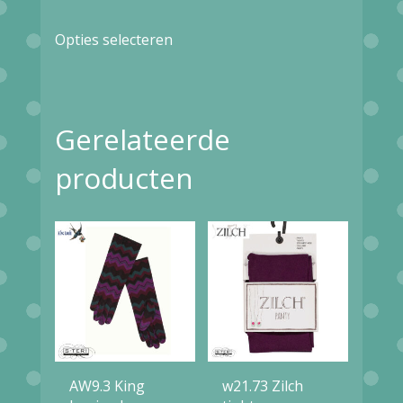
Dit
Opties selecteren
product
heeft
meerdere
Gerelateerde
variaties.
Deze
producten
optie
kan
gekozen
worden
op
de
productpagina
AW9.3 King
w21.73 Zilch