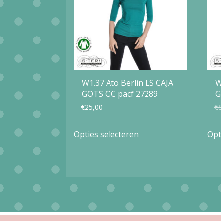
W1.37 Ato Berlin LS CAJA
W
GOTS OC pacf 27289
G
€
25,00
€
Dit
Opties selecteren
Opt
product
heeft
meerdere
variaties.
Deze
optie