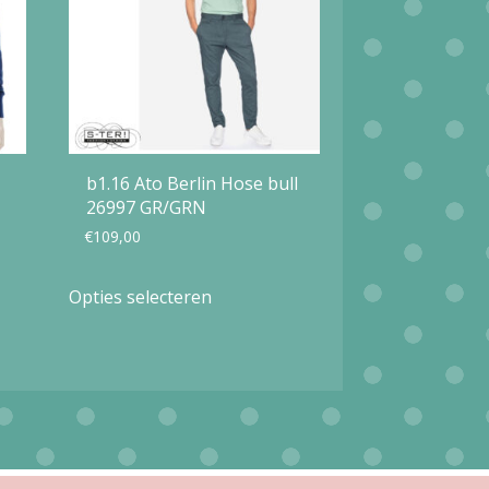
b1.16 Ato Berlin Hose bull
26997 GR/GRN
€
109,00
Dit
Opties selecteren
product
heeft
meerdere
variaties.
Deze
optie