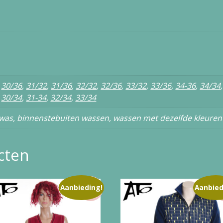
,
30/36
,
31/32
,
31/36
,
32/32
,
32/36
,
33/32
,
33/36
,
34-36
,
34/34
,
30/34
,
31-34
,
32/34
,
33/34
as, binnenstebuiten wassen, wassen met dezelfde kleuren
cten
Aanbieding!
Aanbied