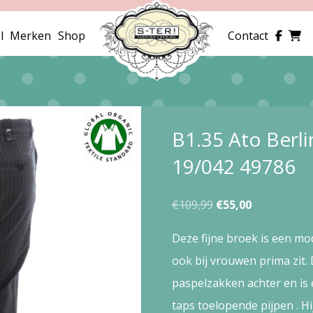
l
Merken
Shop
Contact
B1.35 Ato Berl
19/042 49786
Oorspronkelijke
Huidige
€
109,99
€
55,00
prijs
prijs
Deze fijne broek is een mod
was:
is:
ook bij vrouwen prima zit.
€109,99.
€55,00.
paspelzakken achter en is e
taps toelopende pijpen . Hi