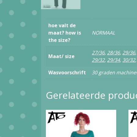
hoe valt de
maat? how is
NORMAAL
the size?
27/36
,
28/36
,
29/36
Maat/ size
29/32
,
29/34
,
30/32
Wasvoorschrift
30 graden machinew
Gerelateerde produ