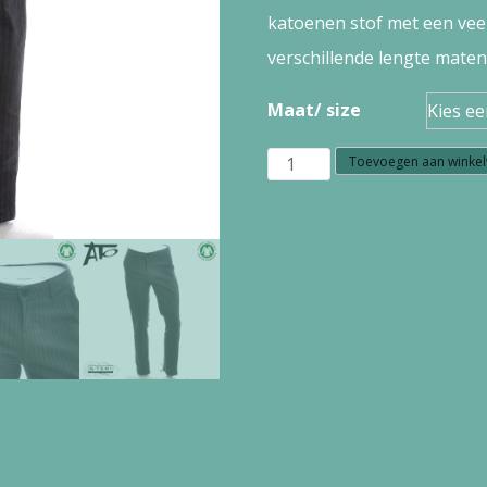
katoenen stof met een veel 
verschillende lengte maten 
Maat/ size
B1.35
Toevoegen aan winke
Ato
Berlin
Hose
DINO
CO/EL
19/042
49786
aantal