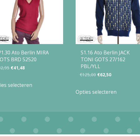
1.30 Ato Berlin MIRA
S1.16 Ato Berlin JACK
OTS BRD 52520
TONI GOTS 27/162
PBL/YLL
Oorspronkelijke
Huidige
82,95
€
41,48
Oorspronkelijke
Huidige
€
125,00
€
62,50
prijs
prijs
Dit
prijs
prijs
ies selecteren
Dit
was:
is:
product
Opties selecteren
was:
is:
product
€82,95.
€41,48.
heeft
€125,00.
€62,50.
heeft
meerdere
meerdere
variaties.
variaties.
Deze
Deze
optie