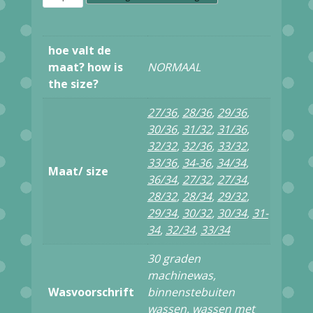
Ato
Berlin
hoe valt de
Hose
maat? how is
NORMAAL
the size?
JORJO
CVE
27/36
,
28/36
,
29/36
,
30/36
,
31/32
,
31/36
,
19/056
32/32
,
32/36
,
33/32
,
OLV/BLK
33/36
,
34-36
,
34/34
,
Maat/ size
52537
36/34
,
27/32
,
27/34
,
28/32
,
28/34
,
29/32
,
aantal
29/34
,
30/32
,
30/34
,
31-
34
,
32/34
,
33/34
30 graden
machinewas,
Wasvoorschrift
binnenstebuiten
wassen, wassen met