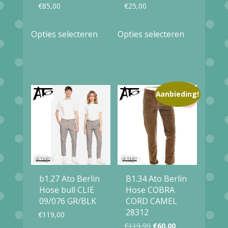
€
85,00
€
25,00
Dit
Dit
Opties selecteren
Opties selecteren
product
product
heeft
heeft
meerdere
meerdere
variaties.
variaties.
Aanbieding!
Deze
Deze
optie
optie
kan
kan
gekozen
gekozen
worden
worden
b1.27 Ato Berlin
B1.34 Ato Berlin
op
op
Hose bull CLIE
Hose COBRA
09/076 GR/BLK
CORD CAMEL
de
de
28312
€
119,00
productpagina
productpag
Oorspronkelijke
Huidige
€
119,99
€
60,00