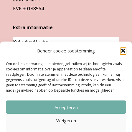
KVK:30188564
Extra informatie
Betaalmethodes
Garantie & klachten
Beheer cookie toestemming
Levertijd &
Om de beste ervaringen te bieden, gebruiken wij technologieën zoals
verzendkosten
cookies om informatie over je apparaat op te slaan en/of te
raadplegen. Door in te stemmen met deze technologieën kunnen wij
Retourneren
gegevens zoals surfgedrag of unieke ID's op deze site verwerken. Als je
geen toestemming geeft of uw toestemming intrekt, kan dit een
nadelige invloed hebben op bepaalde functies en mogelijkheden.
Openingstijden
Accepteren
Ma:
Gesloten
Di, Woe, Do:
11.00 - 18.00 uur
Weigeren
Vrijdag:
11:00 uur - 18:00 uur