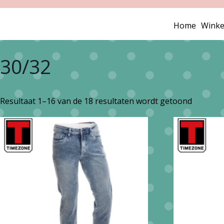
Home
Winke
30/32
Gesorte
Resultaat 1–16 van de 18 resultaten wordt getoond
op
nieuwst