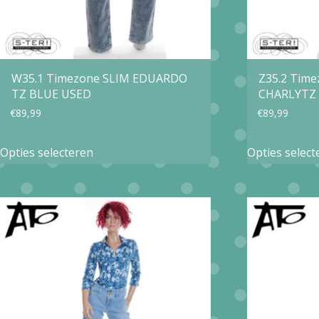
W35.1 Timezone SLIM EDUARDO
Z35.2 Tim
TZ BLUE USED
CHARLYTZ
€
89,99
€
89,99
Dit
Opties selecteren
Opties select
product
heeft
meerdere
variaties.
Deze
optie
kan