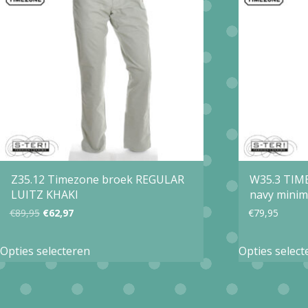
Deze
optie
kan
gekozen
worden
op
de
productpagina
Z35.12 Timezone broek REGULAR
W35.3 TIM
LUITZ KHAKI
navy minim
Oorspronkelijke
Huidige
€
89,95
€
62,97
€
79,95
prijs
prijs
Dit
Opties selecteren
Opties select
was:
is:
product
€89,95.
€62,97.
heeft
meerdere