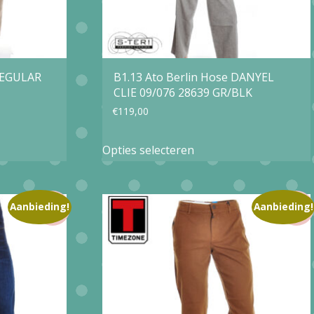
REGULAR
B1.13 Ato Berlin Hose DANYEL
CLIE 09/076 28639 GR/BLK
€
119,00
Dit
Opties selecteren
product
heeft
e
meerdere
Aanbieding!
Aanbieding!
variaties.
Deze
optie
kan