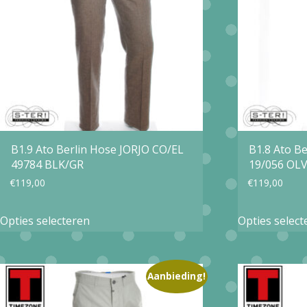
kan
gekozen
worden
op
de
productpagina
B1.9 Ato Berlin Hose JORJO CO/EL
B1.8 Ato B
49784 BLK/GR
19/056 OL
€
119,00
€
119,00
Dit
Opties selecteren
Opties select
product
heeft
meerdere
Aanbieding!
variaties.