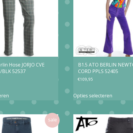
optie
kan
kan
gekozen
gekozen
worden
worden
op
op
de
de
productpagina
productp
erlin Hose JORJO CVE
B1.5 ATO BERLIN NEW
V/BLK 52537
CORD PPLS 52405
€
109,95
Dit
Dit
eren
Opties selecteren
product
product
heeft
heeft
meerdere
meerder
variaties.
variaties.