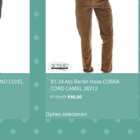
Deze
optie
kan
gekozen
worden
op
de
agina
productpagina
DINO CO/EL
B1.34 Ato Berlin Hose COBRA
CORD CAMEL 28312
Oorspronkelijke
Huidige
€
119,99
€
60,00
prijs
prijs
Dit
Opties selecteren
was:
is:
product
€119,99.
€60,00.
heeft
e
meerdere