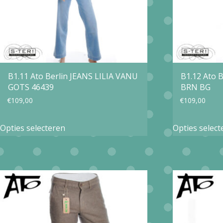
gekozen
worden
op
de
productpagina
B1.11 Ato Berlin JEANS LILIA VANU
B1.12 Ato B
GOTS 46439
BRN BG
€
109,00
€
109,00
Dit
Opties selecteren
Opties select
product
heeft
meerdere
variaties.
Deze
optie