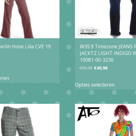
gekozen
gekozen
worden
worden
op
op
de
de
productpagina
productp
erlin Hose Lilia CVE 19
W35.9 Timezone JEANS
JACKTZ LIGHT INDIGO 
10081-00-3230
Oorspronkelijke
Huidige
€
99,95
€
49,98
Dit
prijs
prijs
eren
Dit
product
Opties selecteren
was:
is:
product
heeft
€99,95.
€49,98.
heeft
meerdere
meerder
variaties.
variaties.
Deze
Deze
optie