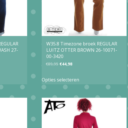
gekozen
worden
op
de
agina
productpagina
 REGULAR
W35.8 Timezone broek REGULAR
WASH 27-
LUITZ OTTER BROWN 26-10071-
00-3420
Oorspronkelijke
Huidige
€
89,95
€
44,98
prijs
prijs
Dit
Opties selecteren
was:
is:
product
€89,95.
€44,98.
heeft
e
meerdere
variaties.
Deze