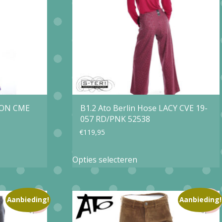
optie
kan
gekozen
worden
op
de
agina
productpagina
TON CME
B1.2 Ato Berlin Hose LACY CVE 19-
057 RD/PNK 52538
€
119,95
Dit
Opties selecteren
product
heeft
e
meerdere
Aanbieding!
Aanbieding!
variaties.