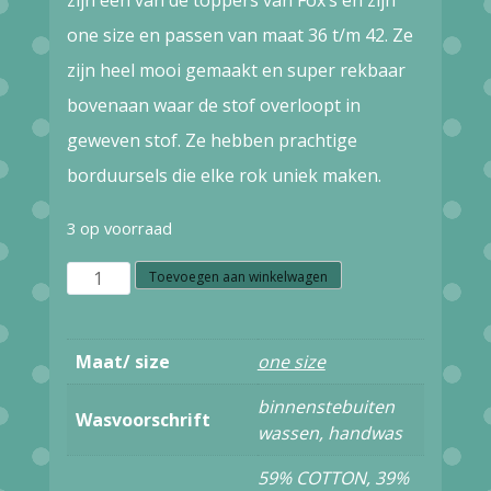
one size en passen van maat 36 t/m 42. Ze
zijn heel mooi gemaakt en super rekbaar
bovenaan waar de stof overloopt in
geweven stof. Ze hebben prachtige
borduursels die elke rok uniek maken.
3 op voorraad
Z4.7
Toevoegen aan winkelwagen
FOX'S
LACROS
Maat/ size
one size
S
binnenstebuiten
SKIRT
Wasvoorschrift
wassen, handwas
LS13064/LS
59% COTTON, 39%
PEACOCK