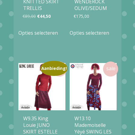
KNITTED SKIRT
WENDEROCK
TRELLIS
OLIVE/SEDUM
Oorspronkelijke
Huidige
€
89,00
€
44,50
€
175,00
prijs
prijs
Dit
Dit
Opties selecteren
Opties selecteren
was:
is:
product
product
€89,00.
€44,50.
heeft
heeft
meerdere
meerdere
variaties.
variaties.
Aanbieding!
Deze
Deze
optie
optie
kan
kan
gekozen
gekozen
worden
worden
W9.35 King
W13.10
op
op
Louie JUNO
Mademoiselle
SKIRT ESTELLE
Yéyé SWING LES
de
de