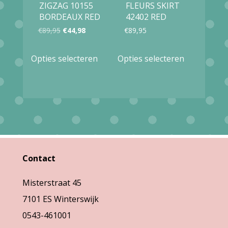
ZIGZAG 10155
FLEURS SKIRT
productpagina
productpag
BORDEAUX RED
42402 RED
Oorspronkelijke
Huidige
€
89,95
€
44,98
€
89,95
prijs
prijs
Dit
Dit
Opties selecteren
Opties selecteren
was:
is:
product
product
€89,95.
€44,98.
heeft
heeft
meerdere
meerdere
variaties.
variaties.
Deze
Deze
optie
optie
Contact
kan
kan
gekozen
gekozen
Misterstraat 45
worden
worden
7101 ES Winterswijk
op
op
0543-461001