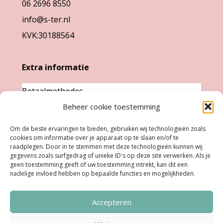
de
de
06 2696 8550
productpagina
productpag
info@s-ter.nl
KVK:30188564
Extra informatie
Betaalmethodes
Beheer cookie toestemming
Garantie & klachten
Levertijd &
Om de beste ervaringen te bieden, gebruiken wij technologieën zoals
cookies om informatie over je apparaat op te slaan en/of te
verzendkosten
raadplegen. Door in te stemmen met deze technologieën kunnen wij
Retourneren
gegevens zoals surfgedrag of unieke ID's op deze site verwerken. Als je
geen toestemming geeft of uw toestemming intrekt, kan dit een
nadelige invloed hebben op bepaalde functies en mogelijkheden.
Openingstijden
Accepteren
Ma:
Gesloten
Di, Woe, Do:
11.00 - 18.00 uur