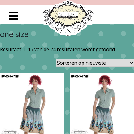
one size
Gesorte
Resultaat 1–16 van de 24 resultaten wordt getoond
op
nieuwst