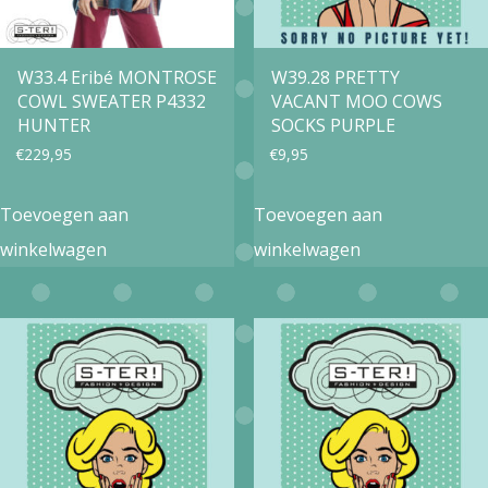
W33.4 Eribé MONTROSE
W39.28 PRETTY
COWL SWEATER P4332
VACANT MOO COWS
HUNTER
SOCKS PURPLE
€
229,95
€
9,95
Toevoegen aan
Toevoegen aan
winkelwagen
winkelwagen