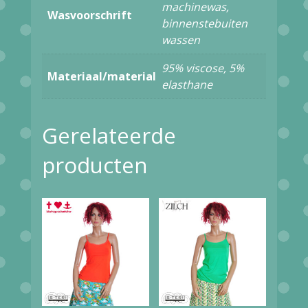
machinewas,
Wasvoorschrift
FLOWER
binnenstebuiten
wassen
BLUE
aantal
95% viscose, 5%
Materiaal/material
elasthane
Gerelateerde
producten