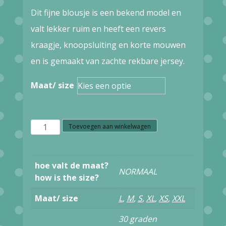
prijs
prijs
Dit fijne blousje is een bekend model en
was:
is:
valt lekker ruim en heeft een revers
€69,95.
€48,97.
kraagje, knoopsluiting en korte mouwen
en is gemaakt van zachte rekbare jersey.
Maat/ size
Z25.1
Toevoegen aan winkelwagen
PIP
STUDIO
hoe valt de maat?
NORMAAL
FLORA
how is the size?
S/SL
Maat/ size
L
,
M
,
S
,
XL
,
XS
,
XXL
TOP
30 graden
BODHI