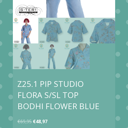
Z25.1 PIP STUDIO
FLORA S/SL TOP
BODHI FLOWER BLUE
Oorspronkelijke
Huidige
€
69,95
€
48,97