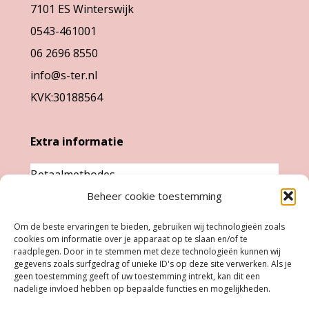
7101 ES Winterswijk
op
op
0543-461001
de
de
06 2696 8550
productpagina
productpag
info@s-ter.nl
KVK:30188564
Extra informatie
Betaalmethodes
Beheer cookie toestemming
Garantie & klachten
Levertijd &
Om de beste ervaringen te bieden, gebruiken wij technologieën zoals
cookies om informatie over je apparaat op te slaan en/of te
verzendkosten
raadplegen. Door in te stemmen met deze technologieën kunnen wij
Retourneren
gegevens zoals surfgedrag of unieke ID's op deze site verwerken. Als je
geen toestemming geeft of uw toestemming intrekt, kan dit een
nadelige invloed hebben op bepaalde functies en mogelijkheden.
Openingstijden