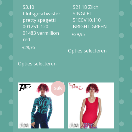
S3.10
S21.18 Zilch
blutsgeschwister
SINGLET
pretty spagetti
51ECV10.110
001251-120
BRIGHT GREEN
01483 vermillion
€
39,95
red
Dit
€
29,95
Opties selecteren
product
Dit
Opties selecteren
heeft
product
meerdere
heeft
variaties.
meerdere
Deze
variaties.
optie
Deze
kan
optie
gekozen
kan
worden