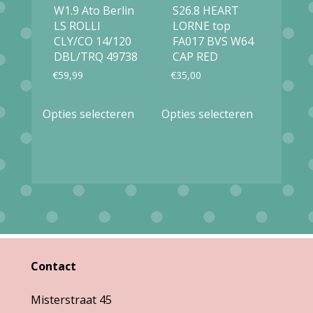
gekozen
W1.9 Ato Berlin
S26.8 HEART
op
LS ROLLI
LORNE top
worden
de
CLY/CO 14/120
FA017 BVS W64
op
DBL/TRQ 49738
CAP RED
productpag
de
€
59,99
€
35,00
productpagina
Dit
Dit
Opties selecteren
Opties selecteren
product
product
heeft
heeft
meerdere
meerdere
variaties.
variaties.
Deze
Deze
optie
optie
kan
kan
Contact
gekozen
gekozen
Misterstraat 45
worden
worden