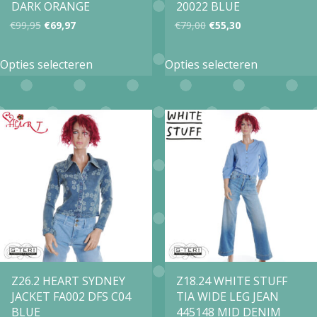
productpa
DARK ORANGE
20022 BLUE
productpagina
Oorspronkelijke
Huidige
Oorspronkelijke
Huidige
€
99,95
€
69,97
€
79,00
€
55,30
prijs
prijs
prijs
prijs
Dit
Dit
Opties selecteren
Opties selecteren
was:
is:
was:
is:
product
product
€99,95.
€69,97.
€79,00.
€55,30.
heeft
heeft
meerdere
meerdere
variaties.
variaties.
Deze
Deze
optie
optie
kan
kan
gekozen
gekozen
worden
worden
op
op
Z26.2 HEART SYDNEY
Z18.24 WHITE STUFF
JACKET FA002 DFS C04
TIA WIDE LEG JEAN
de
de
BLUE
445148 MID DENIM