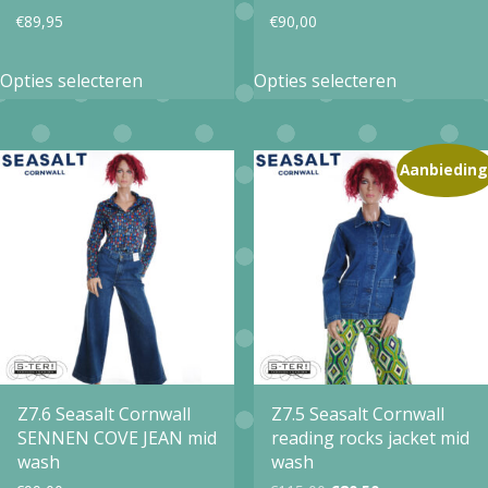
productpagina
productpa
€
89,95
€
90,00
Dit
Dit
Opties selecteren
Opties selecteren
product
product
heeft
heeft
meerdere
meerdere
Aanbieding
variaties.
variaties.
Deze
Deze
optie
optie
kan
kan
gekozen
gekozen
worden
worden
op
op
Z7.6 Seasalt Cornwall
Z7.5 Seasalt Cornwall
SENNEN COVE JEAN mid
reading rocks jacket mid
de
de
wash
wash
productpagina
productpa