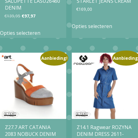
SALOPETTE LASU26460
STARLET JEANS CREAM
de
de
DENIM
€
169,00
productpagina
productpa
Oorspronkelijke
Huidige
€
139,95
€
97,97
Dit
prijs
prijs
Opties selecteren
Dit
product
Opties selecteren
was:
is:
product
heeft
€139,95.
€97,97.
heeft
meerdere
meerdere
Aanbieding!
Aanbieding
variaties.
variaties.
Deze
Deze
optie
optie
kan
kan
gekozen
gekozen
worden
worden
op
op
Z27.7 ART CATANIA
Z14.1 Ragwear ROZYNA
de
2083 NOBUCK DENIM
DENIM DRESS 2611-
de