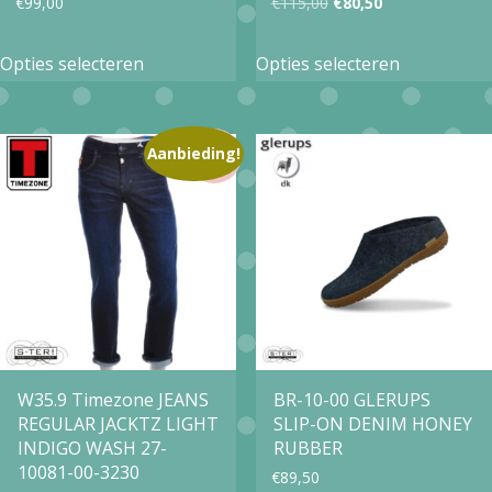
Oorspronkelijke
Huidige
€
99,00
€
115,00
€
80,50
prijs
prijs
Dit
Dit
Opties selecteren
Opties selecteren
was:
is:
product
product
€115,00.
€80,50.
heeft
heeft
meerdere
meerdere
Aanbieding!
variaties.
variaties.
Deze
Deze
optie
optie
kan
kan
gekozen
gekozen
worden
worden
op
op
W35.9 Timezone JEANS
BR-10-00 GLERUPS
REGULAR JACKTZ LIGHT
SLIP-ON DENIM HONEY
de
de
INDIGO WASH 27-
RUBBER
productpagina
productpa
10081-00-3230
€
89,50