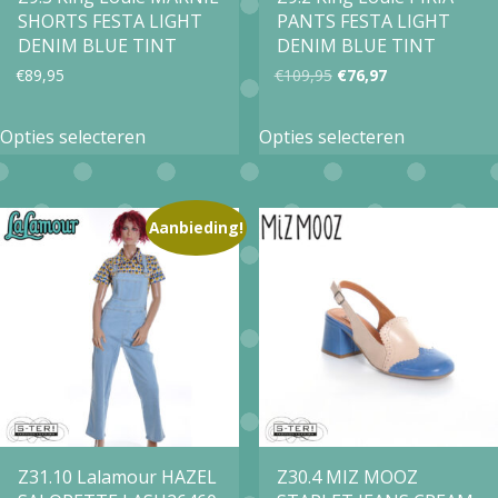
de
SHORTS FESTA LIGHT
PANTS FESTA LIGHT
de
productpagina
DENIM BLUE TINT
DENIM BLUE TINT
productpa
Oorspronkelijke
Huidige
€
89,95
€
109,95
€
76,97
prijs
prijs
Dit
Dit
Opties selecteren
Opties selecteren
was:
is:
product
product
€109,95.
€76,97.
heeft
heeft
meerdere
meerdere
Aanbieding!
variaties.
variaties.
Deze
Deze
optie
optie
kan
kan
gekozen
gekozen
worden
worden
op
op
Z31.10 Lalamour HAZEL
Z30.4 MIZ MOOZ