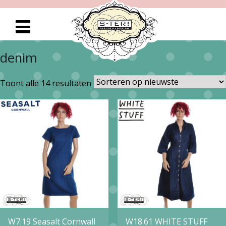
denim
Gesorteerd
Toont alle 14 resultaten
op
nieuwste
W7.19 Seasalt Cornwall
W18.61 WHITE STUFF