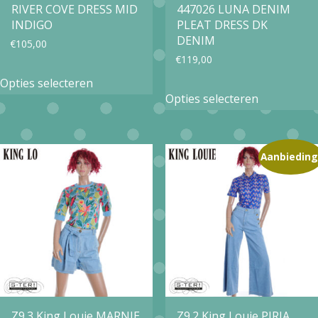
RIVER COVE DRESS MID
447026 LUNA DENIM
INDIGO
PLEAT DRESS DK
DENIM
€
105,00
€
119,00
Dit
Opties selecteren
Dit
product
Opties selecteren
product
heeft
heeft
meerdere
meerdere
Aanbieding
variaties.
variaties.
Deze
Deze
optie
optie
kan
kan
gekozen
gekozen
worden
worden
op
op
Z9.3 King Louie MARNIE
Z9.2 King Louie PIRIA