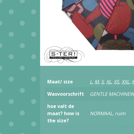
Maat/ size
L
,
M
,
S
,
XL
,
XS
,
XXL
,
Wasvoorschrift
GENTLE MACHINEW
hoe valt de
maat? how is
NORMAAL, ruim
the size?