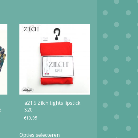
a21.5 Zilch tights lipstick
6
S20
€
19,95
Dit
Opties selecteren