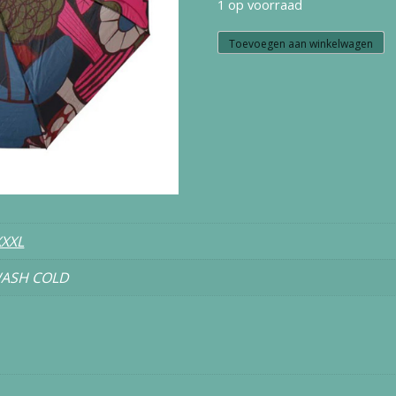
1 op voorraad
W5.29
Toevoegen aan winkelwagen
danumbrella
DK
navy
MYCOLOGY
aantal
XXXL
ASH COLD