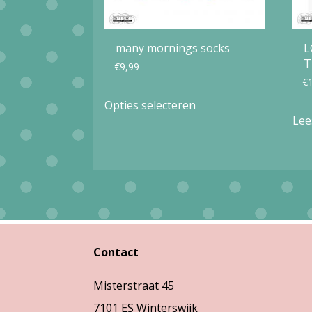
many mornings socks
L
T
€
9,99
€
Dit
Opties selecteren
product
Lee
heeft
meerdere
variaties.
Deze
optie
kan
Contact
gekozen
Misterstraat 45
worden
7101 ES Winterswijk