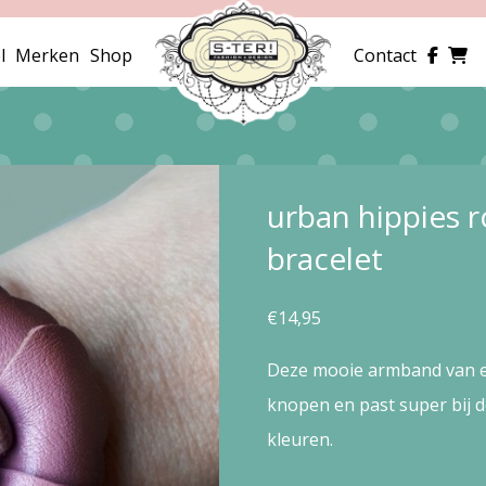
l
Merken
Shop
Contact
urban hippies 
bracelet
€
14,95
Deze mooie armband van ech
knopen en past super bij de
kleuren.