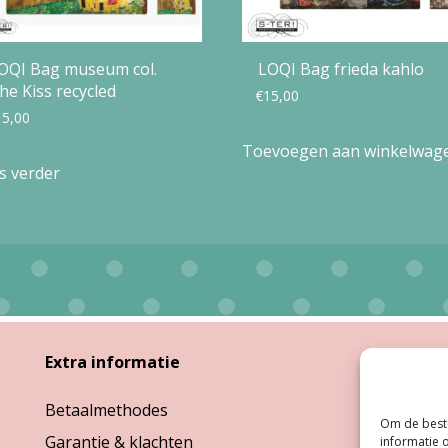
OQI Bag museum col.
LOQI Bag frieda kahlo
he Kiss recycled
€
15,00
15,00
Toevoegen aan winkelwag
s verder
Extra informatie
Open
Betaalmethodes
Ma:
G
Om de beste
Garantie & klachten
Di, W
informatie 