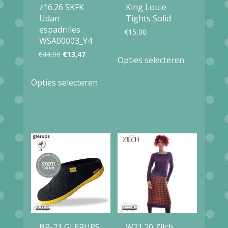
z16.26 SKFK
King Louie
Udan
Tights Solid
espadrilles
€
15,00
WSA00003_Y4
Dit
Oorspronkelijke
Huidige
€
44,90
€
13,47
Opties selecteren
product
prijs
prijs
Dit
Opties selecteren
heeft
was:
is:
product
meerdere
€44,90.
€13,47.
heeft
variaties.
meerdere
Deze
variaties.
optie
Deze
kan
optie
gekozen
kan
worden
gekozen
op
worden
BR-21 GLERUPS
W21.20 Zilch