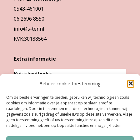
op
op
0543-461001
de
de
06 2696 8550
productpagina
productpag
info@s-ter.nl
KVK:30188564
Extra informatie
Betaalmethodes
Beheer cookie toestemming
Garantie & klachten
Levertijd &
Om de beste ervaringen te bieden, gebruiken wij technologieën zoals
cookies om informatie over je apparaat op te slaan en/of te
verzendkosten
raadplegen. Door in te stemmen met deze technologieën kunnen wij
Retourneren
gegevens zoals surfgedrag of unieke ID's op deze site verwerken. Als je
geen toestemming geeft of uw toestemming intrekt, kan dit een
nadelige invloed hebben op bepaalde functies en mogelijkheden.
Openingstijden