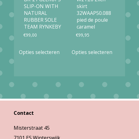
de
op
SLIP-ON WITH
skirt
productpag
NATURAL
32WAAP50.088
de
RUBBER SOLE
pied de poule
productpagina
TEAM RYNKEBY
caramel
€
99,00
€
99,95
Dit
Dit
Opties selecteren
Opties selecteren
product
product
heeft
heeft
meerdere
meerdere
variaties.
variaties.
Deze
Deze
optie
optie
Contact
kan
kan
gekozen
gekozen
Misterstraat 45
worden
worden
7101 ES Winterswijk