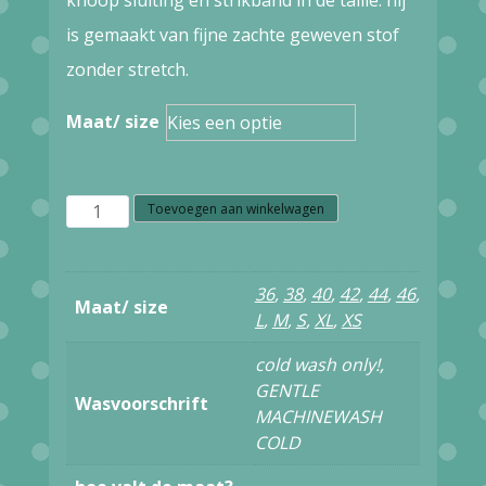
is gemaakt van fijne zachte geweven stof
zonder stretch.
Maat/ size
W16.9
Toevoegen aan winkelwagen
SKFK
DANELE
36
,
38
,
40
,
42
,
44
,
46
,
Maat/ size
dress
L
,
M
,
S
,
XL
,
XS
WDR01378
cold wash only!,
MULTICOLOUR
GENTLE
Wasvoorschrift
MACHINEWASH
aantal
COLD