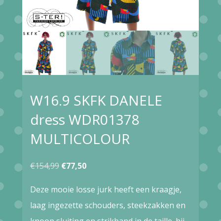
W16.9 SKFK DANELE
dress WDR01378
MULTICOLOUR
Oorspronkelijke
Huidige
€
154,99
€
77,50
prijs
prijs
Deze mooie losse jurk heeft een kraagje,
was:
is:
laag ingezette schouders, steekzakken en
€154,99.
€77,50.
knoop sluiting en strikband in de taille. hij