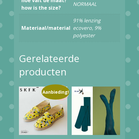
hoe valt de maat?
NORMAAL
how is the size?
91% lenzing
Materiaal/material
ecovero, 9%
polyester
Gerelateerde
producten
Aanbieding!