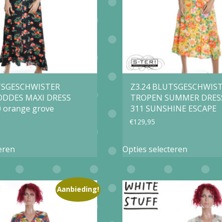
gekozen
gekozen
worden
worden
op
op
de
de
productpagina
productp
TSGESCHWISTER
Z3.24 BLUTSGESCHWIST
ODDES MAXI DRESS
TROPEN SUMMER DRESS
 orange grove
311 SUNSHINE ESCAPE
€
129,95
Dit
Dit
eren
Opties selecteren
product
product
heeft
heeft
meerdere
meerder
Aanbieding!
variaties.
variaties.
Deze
Deze