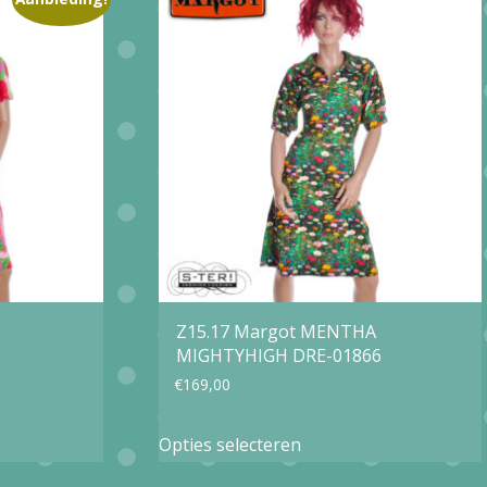
variaties.
Deze
optie
kan
gekozen
worden
op
de
agina
productpagina
Z15.17 Margot MENTHA
MIGHTYHIGH DRE-01866
€
169,00
Dit
Opties selecteren
product