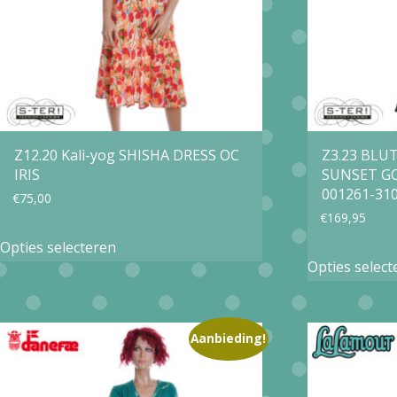
gekozen
worden
op
de
productpagina
Z12.20 Kali-yog SHISHA DRESS OC
Z3.23 BLU
IRIS
SUNSET G
001261-310
€
75,00
€
169,95
Dit
Opties selecteren
product
Opties select
heeft
meerdere
Aanbieding!
variaties.
Deze