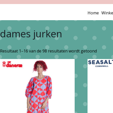
Home
Winke
dames jurken
Gesorte
Resultaat 1–16 van de 98 resultaten wordt getoond
op
nieuwst