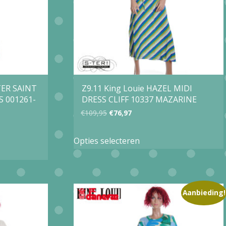
gekozen
worden
op
de
agina
productpagina
ER SAINT
Z9.11 King Louie HAZEL MIDI
 001261-
DRESS CLIFF 10337 MAZARINE
Oorspronkelijke
Huidige
€
109,95
€
76,97
prijs
prijs
Dit
Opties selecteren
was:
is:
product
€109,95.
€76,97.
heeft
meerdere
e
Aanbieding!
variaties.
Deze