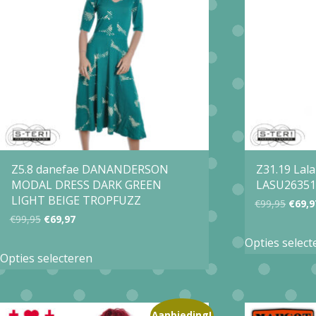
optie
kan
gekozen
worden
op
de
productpagina
Z5.8 danefae DANANDERSON
Z31.19 La
MODAL DRESS DARK GREEN
LASU26351
LIGHT BEIGE TROPFUZZ
Oorsp
€
99,95
€
69,9
Oorspronkelijke
Huidige
€
99,95
€
69,97
prijs
prijs
prijs
Opties select
Dit
was:
Opties selecteren
was:
is:
product
€99,9
€99,95.
€69,97.
heeft
meerdere
Aanbieding!