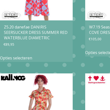
Z5.20 danefae DANIRIS
W7.19 Seas
SEERSUCKER DRESS SUMMER RED
COVE DRES
WATERBLUE DIAMETRIC
€
105,00
€
89,95
Opties select
Dit
Opties selecteren
product
heeft
meerdere
variaties.
Deze
optie
kan