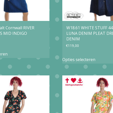
alt Cornwall RIVER
W18.61 WHITE STUFF 44
S MID INDIGO
LUNA DENIM PLEAT DR
DENIM
€
119,00
Dit
eren
Dit
product
Opties selecteren
product
heeft
heeft
meerdere
meerder
variaties.
variaties.
Deze
Deze
optie
optie
kan
kan