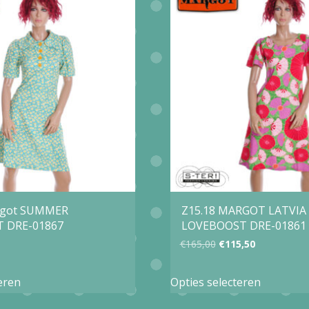
variaties.
variaties.
Deze
Deze
optie
optie
kan
kan
gekozen
gekozen
worden
worden
op
op
de
de
productpagina
productp
rgot SUMMER
Z15.18 MARGOT LATVIA
 DRE-01867
LOVEBOOST DRE-01861
Oorspronkelijke
Huidige
€
165,00
€
115,50
prijs
prijs
Dit
Dit
eren
Opties selecteren
was:
is:
product
product