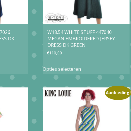
7026
W18.54 WHITE STUFF 447040
ESS DK
MEGAN EMBROIDERED JERSEY
DRESS DK GREEN
€
110,00
Dit
Opties selecteren
product
heeft
e
meerdere
Aanbieding!
variaties.
Deze
optie
kan