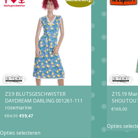
variaties.
Deze
optie
kan
gekozen
worden
op
de
productpagina
Z3.9 BLUTSGESCHWISTER
Z15.19 Ma
DAYDREAM DARLING 001261-111
SHOUTOUT
rosemarine
€
169,00
Oorspronkelijke
Huidige
€
84,95
€
59,47
prijs
prijs
Opties select
Dit
Opties selecteren
was:
is:
product