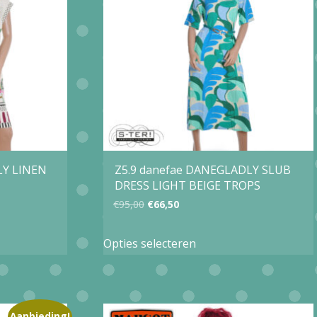
optie
kan
gekozen
worden
op
de
productpagina
agina
LY LINEN
Z5.9 danefae DANEGLADLY SLUB
DRESS LIGHT BEIGE TROPS
Oorspronkelijke
Huidige
€
95,00
€
66,50
prijs
prijs
Dit
Opties selecteren
was:
is:
product
€95,00.
€66,50.
heeft
e
meerdere
Aanbieding!