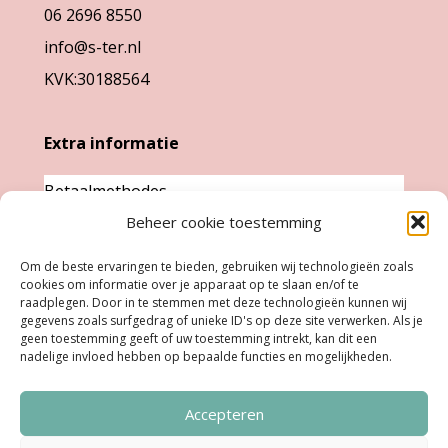
de
06 2696 8550
productpag
productpagina
info@s-ter.nl
KVK:30188564
Extra informatie
Betaalmethodes
Garantie & klachten
Beheer cookie toestemming
Levertijd &
Om de beste ervaringen te bieden, gebruiken wij technologieën zoals
verzendkosten
cookies om informatie over je apparaat op te slaan en/of te
raadplegen. Door in te stemmen met deze technologieën kunnen wij
Retourneren
gegevens zoals surfgedrag of unieke ID's op deze site verwerken. Als je
geen toestemming geeft of uw toestemming intrekt, kan dit een
nadelige invloed hebben op bepaalde functies en mogelijkheden.
Openingstijden
Accepteren
Ma:
Gesloten
Di, Woe, Do:
11.00 - 18.00 uur