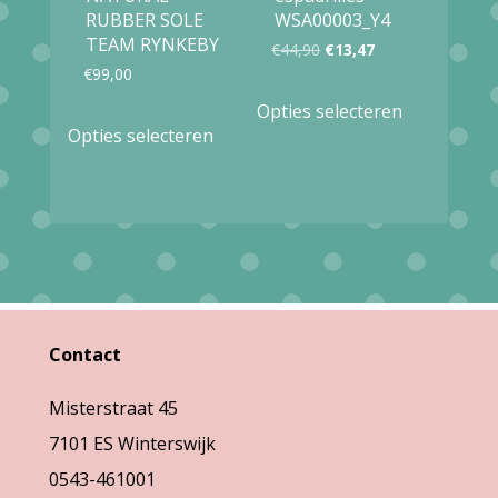
RUBBER SOLE
WSA00003_Y4
TEAM RYNKEBY
Oorspronkelijke
Huidige
€
44,90
€
13,47
€
99,00
prijs
prijs
Dit
Opties selecteren
Dit
was:
is:
product
Opties selecteren
product
€44,90.
€13,47.
heeft
heeft
meerdere
meerdere
variaties.
variaties.
Deze
Deze
optie
optie
kan
Contact
kan
gekozen
gekozen
Misterstraat 45
worden
worden
7101 ES Winterswijk
op
op
0543-461001
de