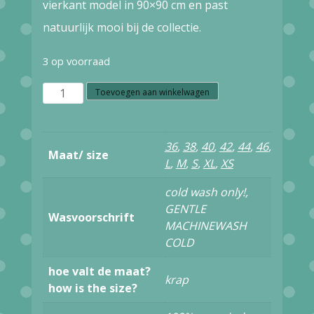
vierkant model in 90×90 cm en past
natuurlijk mooi bij de collectie.
3 op voorraad
W16.29
Toevoegen aan winkelwagen
SKFK
BASARAN
36
,
38
,
40
,
42
,
44
,
46
,
Maat/ size
SCARF
L
,
M
,
S
,
XL
,
XS
WSC00393
cold wash only!,
MULTICOLOUR
GENTLE
Wasvoorschrift
MACHINEWASH
aantal
COLD
hoe valt de maat?
krap
how is the size?