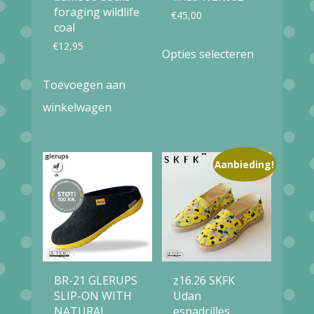
foraging wildlife
€
45,00
coal
Dit
€
12,95
Opties selecteren
product
Toevoegen aan
heeft
winkelwagen
meerdere
variaties.
Deze
Aanbieding!
optie
kan
gekozen
worden
op
BR-21 GLERUPS
z16.26 SKFK
de
SLIP-ON WITH
Udan
productpag
NATURAL
espadrilles