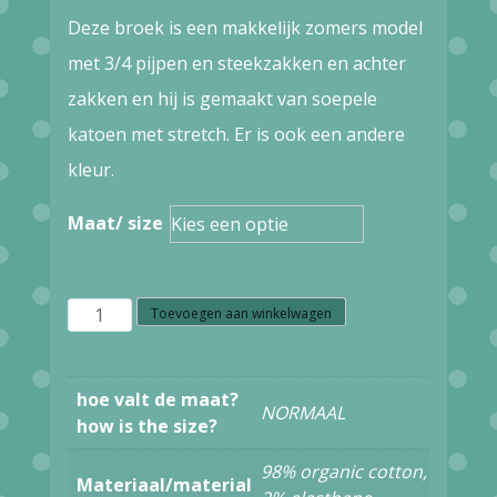
prijs
prijs
Deze broek is een makkelijk zomers model
was:
is:
met 3/4 pijpen en steekzakken en achter
€79,00.
€39,50.
zakken en hij is gemaakt van soepele
katoen met stretch. Er is ook een andere
kleur.
Maat/ size
Z7.32
Toevoegen aan winkelwagen
Seasalt
Cornwall
hoe valt de maat?
NORMAAL
Albert
how is the size?
Quay
98% organic cotton,
Materiaal/material
Crops