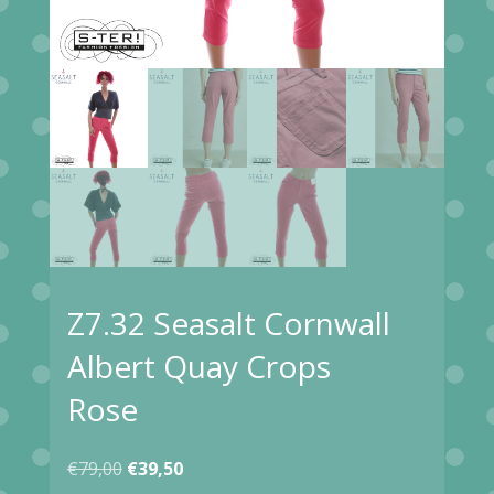
Z7.32 Seasalt Cornwall
Albert Quay Crops
Rose
Oorspronkelijke
Huidige
€
79,00
€
39,50