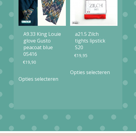
optie
optie
kan
kan
gekozen
gekozen
worden
A9.33 King Louie
a21.5 Zilch
worden
op
glove Gusto
tights lipstick
op
peacoat blue
S20
de
05416
€
19,95
de
productpag
€
19,90
productpagina
Dit
Opties selecteren
Dit
product
Opties selecteren
product
heeft
heeft
meerdere
meerdere
variaties.
variaties.
Deze
Deze
optie
optie
kan