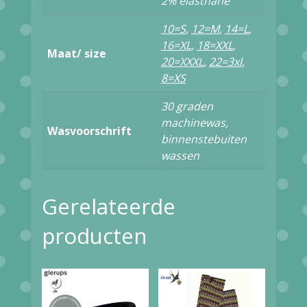
2% elasthane
Rose
10=S
,
12=M
,
14=L
,
aantal
16=XL
,
18=XXL
,
Maat/ size
20=XXXL
,
22=3xl
,
8=XS
30 graden
machinewas,
Wasvoorschrift
binnenstebuiten
wassen
Gerelateerde
producten