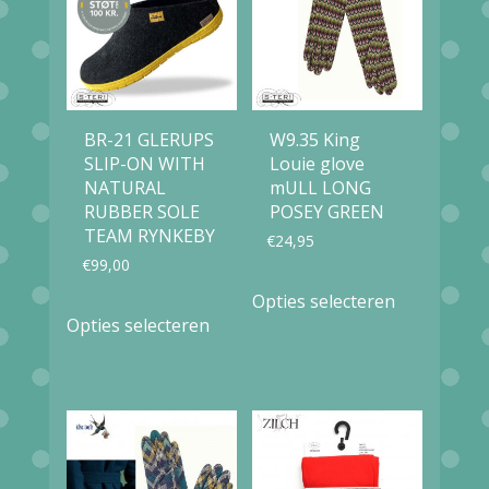
BR-21 GLERUPS
W9.35 King
SLIP-ON WITH
Louie glove
NATURAL
mULL LONG
RUBBER SOLE
POSEY GREEN
TEAM RYNKEBY
€
24,95
€
99,00
Dit
Opties selecteren
Dit
product
Opties selecteren
product
heeft
heeft
meerdere
meerdere
variaties.
variaties.
Deze
Deze