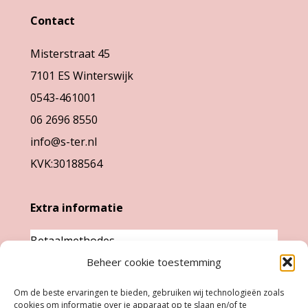
kan
gekozen
Contact
gekozen
worden
Misterstraat 45
worden
op
7101 ES Winterswijk
op
de
0543-461001
de
productpag
06 2696 8550
productpagina
info@s-ter.nl
KVK:30188564
Extra informatie
Betaalmethodes
Garantie & klachten
Beheer cookie toestemming
Levertijd &
Om de beste ervaringen te bieden, gebruiken wij technologieën zoals
verzendkosten
cookies om informatie over je apparaat op te slaan en/of te