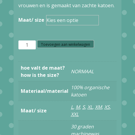
was:
is:
vrouwen en is gemaakt van zachte katoen.
€82,95.
€41,48.
Maat/ size
W1.31
Toevoegen aan winkelwagen
Ato
Berlin
hoe valt de maat?
NORMAAL
MIRA
how is the size?
GOTS
100% organische
Materiaal/material
MULTI
katoen
52517
L
,
M
,
S
,
XL
,
XM
,
XS
,
Maat/ size
aantal
XXL
30 graden
machinewas,