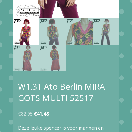
W1.31 Ato Berlin MIRA
GOTS MULTI 52517
Oorspronkelijke
Huidige
€
82,95
€
41,48
prijs
prijs
Deze leuke spencer is voor mannen en