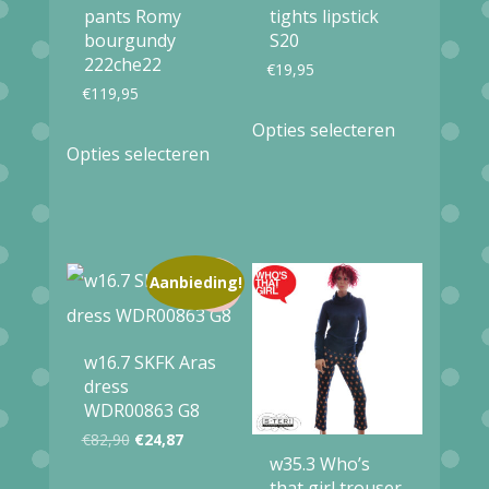
pants Romy
tights lipstick
bourgundy
S20
222che22
€
19,95
€
119,95
Dit
Opties selecteren
Dit
product
Opties selecteren
product
heeft
heeft
meerdere
meerdere
variaties.
variaties.
Aanbieding!
Deze
Deze
optie
optie
kan
w16.7 SKFK Aras
kan
dress
gekozen
WDR00863 G8
gekozen
worden
Oorspronkelijke
Huidige
€
82,90
€
24,87
worden
op
w35.3 Who’s
prijs
prijs
Dit
op
that girl trouser