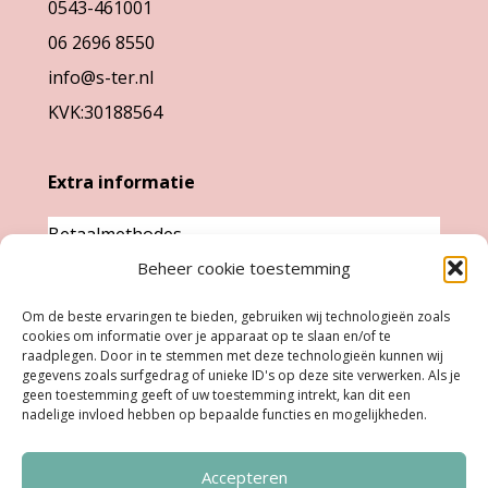
0543-461001
de
06 2696 8550
productpag
info@s-ter.nl
KVK:30188564
Extra informatie
Betaalmethodes
Garantie & klachten
Beheer cookie toestemming
Levertijd &
Om de beste ervaringen te bieden, gebruiken wij technologieën zoals
verzendkosten
cookies om informatie over je apparaat op te slaan en/of te
raadplegen. Door in te stemmen met deze technologieën kunnen wij
Retourneren
gegevens zoals surfgedrag of unieke ID's op deze site verwerken. Als je
geen toestemming geeft of uw toestemming intrekt, kan dit een
nadelige invloed hebben op bepaalde functies en mogelijkheden.
Openingstijden
Accepteren
Ma:
Gesloten