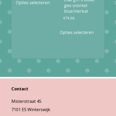
de
Opties selecteren
was:
is:
geo snorkel
product
de
productpag
blue/merkat
€82,90.
€24,87.
heeft
productpagina
€
79,00
meerdere
Dit
variaties.
Opties selecteren
product
Deze
heeft
optie
meerdere
kan
variaties.
gekozen
Deze
worden
optie
op
kan
Contact
de
gekozen
productpagina
Misterstraat 45
worden
7101 ES Winterswijk
op