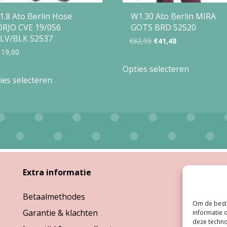
1.8 Ato Berlin Hose
W1.30 Ato Berlin MIRA
ORJO CVE 19/056
GOTS BRD 52520
LV/BLK 52537
Oorspronkelijke
Huidige
€
82,95
€
41,48
119,00
prijs
prijs
Dit
Opties selecteren
Dit
was:
is:
product
ies selecteren
product
€82,95.
€41,48.
heeft
heeft
meerdere
meerdere
variaties.
variaties.
Deze
Deze
optie
optie
Extra informatie
Open
kan
kan
gekozen
Betaalmethodes
Ma:
G
gekozen
Om de beste
worden
Garantie & klachten
Di, W
informatie 
worden
op
deze techno