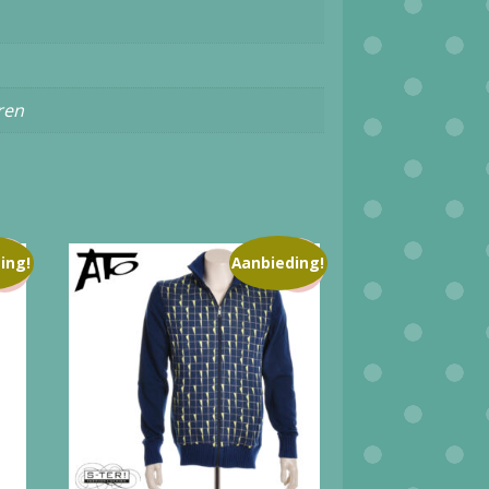
ren
ing!
Aanbieding!