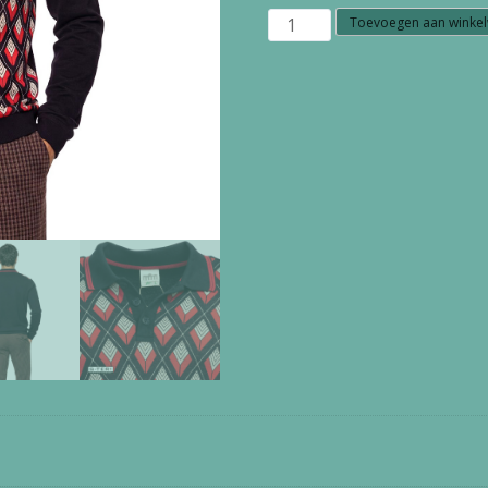
W1.18
Toevoegen aan winke
ATO
BERLIN
LS
POLO
ENNE
OC
27/183
BLK/RD
53103
aantal