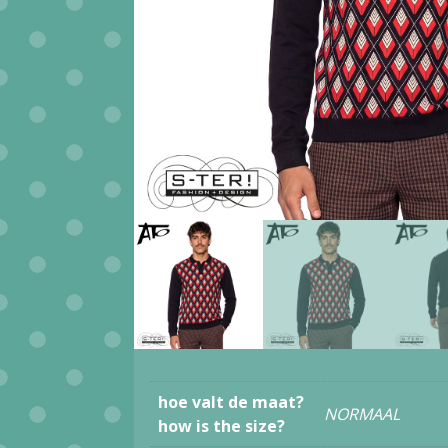
hoe valt de maat?
NORMAAL
how is the size?