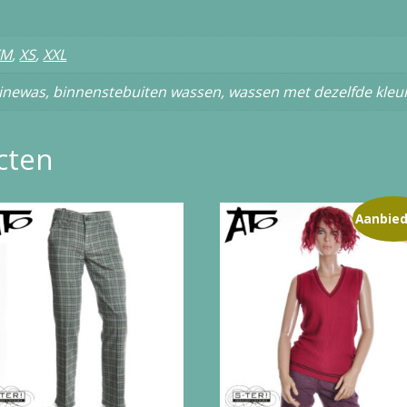
XM
,
XS
,
XXL
newas, binnenstebuiten wassen, wassen met dezelfde kleu
cten
Aanbied