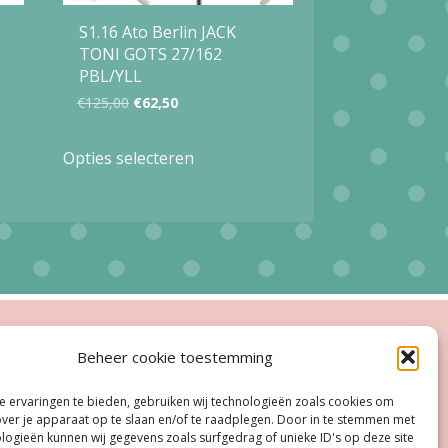
S1.16 Ato Berlin JACK
TONI GOTS 27/162
PBL/YLL
Oorspronkelijke
Huidige
€
125,00
€
62,50
prijs
prijs
Dit
Opties selecteren
was:
is:
product
€125,00.
€62,50.
heeft
meerdere
variaties.
Deze
optie
ingstijden
Beheer cookie toestemming
kan
esloten
gekozen
 ervaringen te bieden, gebruiken wij technologieën zoals cookies om
oe, Do:
11.00 - 18.00 uur
over je apparaat op te slaan en/of te raadplegen. Door in te stemmen met
worden
logieën kunnen wij gegevens zoals surfgedrag of unieke ID's op deze site