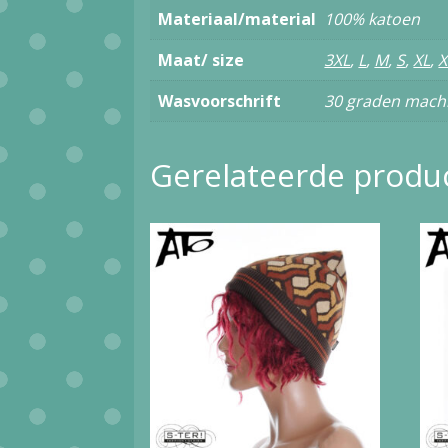
Materiaal/material
100% katoen
Maat/ size
3XL
,
L
,
M
,
S
,
XL
,
Wasvoorschrift
30 graden machi
Gerelateerde produ