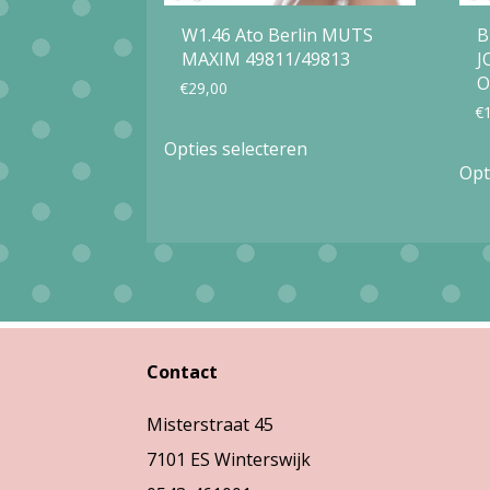
W1.46 Ato Berlin MUTS
B
MAXIM 49811/49813
J
O
€
29,00
€
Dit
Opties selecteren
product
Opt
heeft
meerdere
variaties.
Deze
optie
Contact
kan
gekozen
Misterstraat 45
worden
7101 ES Winterswijk
op