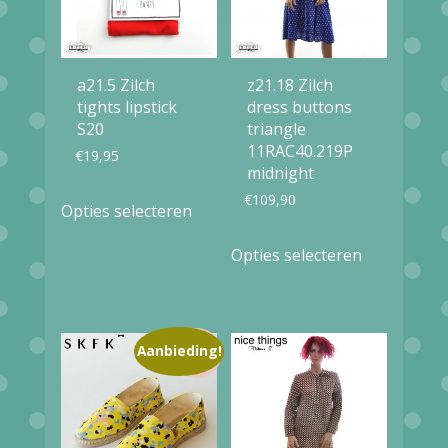
a21.5 Zilch
z21.18 Zilch
tights lipstick
dress buttons
S20
triangle
11RAC40.219P
€
19,95
midnight
Dit
€
109,90
Opties selecteren
product
Dit
Opties selecteren
heeft
product
meerdere
heeft
variaties.
meerdere
Aanbieding!
Deze
variaties.
optie
Deze
kan
optie