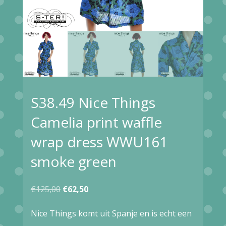
S38.49 Nice Things
Camelia print waffle
wrap dress WWU161
smoke green
Oorspronkelijke
Huidige
€
125,00
€
62,50
prijs
prijs
Nice Things komt uit Spanje en is echt een
was:
is: