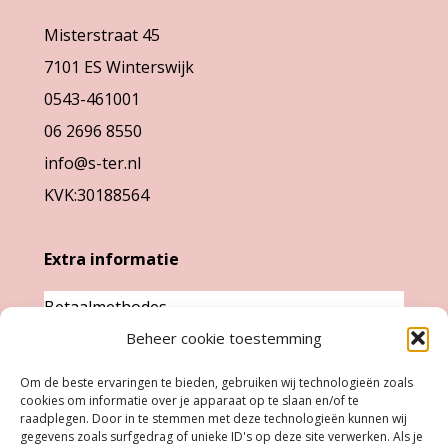
gekozen
gekozen
Misterstraat 45
worden
worden
7101 ES Winterswijk
op
op
0543-461001
de
de
06 2696 8550
productpagina
productpag
info@s-ter.nl
KVK:30188564
Extra informatie
Betaalmethodes
Beheer cookie toestemming
Garantie & klachten
Levertijd &
Om de beste ervaringen te bieden, gebruiken wij technologieën zoals
cookies om informatie over je apparaat op te slaan en/of te
verzendkosten
raadplegen. Door in te stemmen met deze technologieën kunnen wij
Retourneren
gegevens zoals surfgedrag of unieke ID's op deze site verwerken. Als je