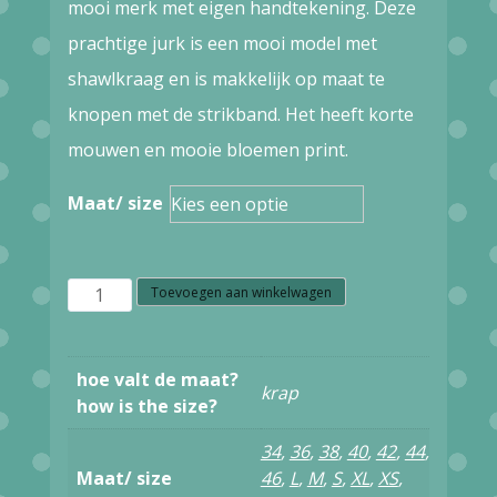
mooi merk met eigen handtekening. Deze
€125,00.
€62,50.
prachtige jurk is een mooi model met
shawlkraag en is makkelijk op maat te
knopen met de strikband. Het heeft korte
mouwen en mooie bloemen print.
Maat/ size
S38.49
Toevoegen aan winkelwagen
Nice
Things
hoe valt de maat?
krap
Camelia
how is the size?
print
34
,
36
,
38
,
40
,
42
,
44
,
waffle
Maat/ size
46
,
L
,
M
,
S
,
XL
,
XS
,