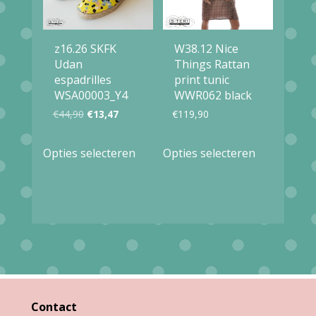
gekozen
kan
worden
gekozen
op
z16.26 SKFK
W38.12 Nice
worden
Udan
Things Rattan
de
op
espadrilles
print tunic
productpagina
WSA00003_Y4
WWR062 black
de
Oorspronkelijke
Huidige
€
44,90
€
13,47
€
119,90
productpag
prijs
prijs
Dit
Dit
Opties selecteren
Opties selecteren
was:
is:
product
product
€44,90.
€13,47.
heeft
heeft
meerdere
meerdere
variaties.
variaties.
Deze
Deze
optie
optie
kan
kan
Contact