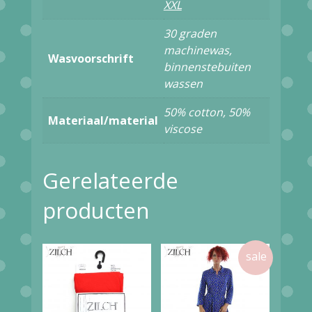
XXL
wrap
dress
30 graden
machinewas,
WWU161
Wasvoorschrift
binnenstebuiten
smoke
wassen
green
50% cotton, 50%
aantal
Materiaal/material
viscose
Gerelateerde
producten