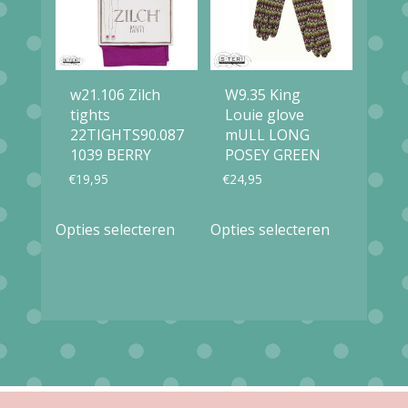
optie
kan
kan
gekozen
gekozen
worden
w21.106 Zilch
W9.35 King
worden
op
tights
Louie glove
op
22TIGHTS90.087
mULL LONG
de
1039 BERRY
POSEY GREEN
de
productpag
€
19,95
€
24,95
productpagina
Dit
Dit
Opties selecteren
Opties selecteren
product
product
heeft
heeft
meerdere
meerdere
variaties.
variaties.
Deze
Deze
optie
optie