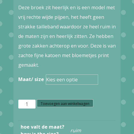
Deze broek zit heerlijk en is een model met
vrij rechte wijde pijpen, het heeft geen
strakke tailleband waardoor ze heel ruim in
de maten zijn en heerlijk zitten. Ze hebben
grote zakken achterop en voor. Deze is van
zachte fijne katoen met bloemetjes print
gemaakt.
Maat/ size
S26.6
Toevoegen aan winkelwagen
HEART
TRIANGLE
hoe valt de maat?
ruim
TROUSERS