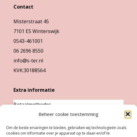
kan
kan
Contact
gekozen
gekozen
Misterstraat 45
worden
worden
7101 ES Winterswijk
op
op
0543-461001
de
de
06 2696 8550
productpagina
productpag
info@s-ter.nl
KVK:30188564
Extra informatie
Betaalmethodes
Garantie & klachten
Beheer cookie toestemming
Levertijd &
Om de beste ervaringen te bieden, gebruiken wij technologieën zoals
verzendkosten
cookies om informatie over je apparaat op te slaan en/of te