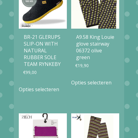
BR-21 GLERUPS
A9.58 King Louie
SLIP-ON WITH
glove stairway
NATURAL
06372 olive
RUBBER SOLE
green
TEAM RYNKEBY
€
19,90
€
99,00
Dit
Opties selecteren
Dit
product
Opties selecteren
product
heeft
heeft
meerdere
meerdere
variaties.
variaties.
Deze
Deze
optie