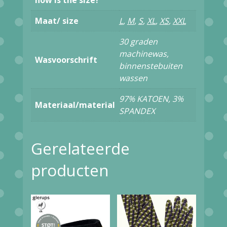
how is the size?
CS5
Maat/ size
L
,
M
,
S
,
XL
,
XS
,
XXL
RED
30 graden
Y03
machinewas,
Wasvoorschrift
aantal
binnenstebuiten
wassen
97% KATOEN, 3%
Materiaal/material
SPANDEX
Gerelateerde
producten