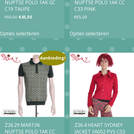
NUPTSE POLO 1AK GC
NUPTSE POLO 1AK CC
de
de
C19 TAUPE
C33 PINK
productpagina
productpa
Oorspronkelijke
Huidige
€
65,00
€
45,50
€
65,00
prijs
prijs
Dit
Dit
Opties selecteren
Opties selecteren
was:
is:
product
product
€65,00.
€45,50.
heeft
heeft
meerdere
meerdere
Aanbieding!
variaties.
variaties.
Deze
Deze
optie
optie
kan
kan
gekozen
gekozen
worden
worden
op
op
Z26.29 MARTIN
Z26.4 HEART SYDNEY
NUPTSE POLO 1AK CC
JACKET FA002 PVS C03
de
de