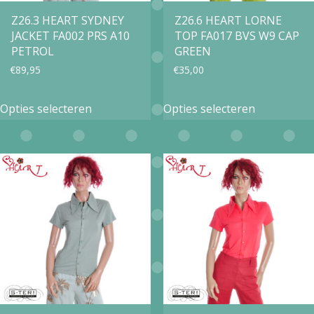
op
op
Z26.3 HEART SYDNEY
Z26.6 HEART LORNE
de
JACKET FA002 PRS A10
TOP FA017 BVS W9 CAP
de
productpa
PETROL
GREEN
productpagina
€
89,95
€
35,00
Dit
Dit
Opties selecteren
Opties selecteren
product
product
heeft
heeft
meerdere
meerdere
variaties.
variaties.
Deze
Deze
optie
optie
kan
kan
gekozen
gekozen
worden
worden