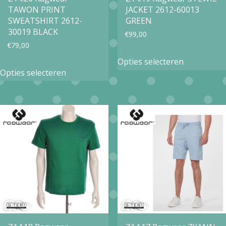
TAWON PRINT
JACKET 2612-60013
de
de
SWEATSHIRT 2612-
GREEN
productpagina
productpa
30019 BLACK
€
99,00
€
79,00
Dit
Opties selecteren
Dit
product
Opties selecteren
product
heeft
heeft
meerdere
meerdere
variaties.
variaties.
Deze
Deze
optie
optie
kan
kan
gekozen
gekozen
worden
worden
op
op