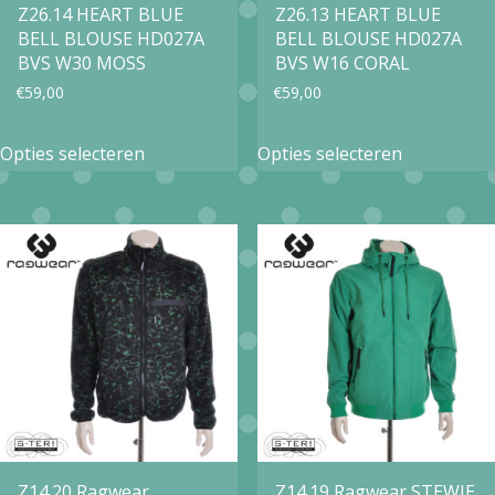
op
op
Z26.14 HEART BLUE
Z26.13 HEART BLUE
BELL BLOUSE HD027A
BELL BLOUSE HD027A
de
de
BVS W30 MOSS
BVS W16 CORAL
productpagina
productpa
€
59,00
€
59,00
Dit
Dit
Opties selecteren
Opties selecteren
product
product
heeft
heeft
meerdere
meerdere
variaties.
variaties.
Deze
Deze
optie
optie
kan
kan
gekozen
gekozen
worden
worden
op
op
Z14.20 Ragwear
Z14.19 Ragwear STEWIE