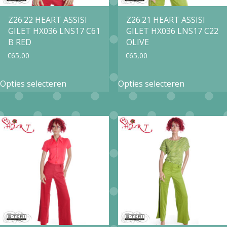
Z26.22 HEART ASSISI
Z26.21 HEART ASSISI
GILET HX036 LNS17 C61
GILET HX036 LNS17 C22
B RED
OLIVE
€
65,00
€
65,00
Dit
Dit
Opties selecteren
Opties selecteren
product
product
heeft
heeft
meerdere
meerdere
variaties.
variaties.
Deze
Deze
optie
optie
kan
kan
gekozen
gekozen
worden
worden