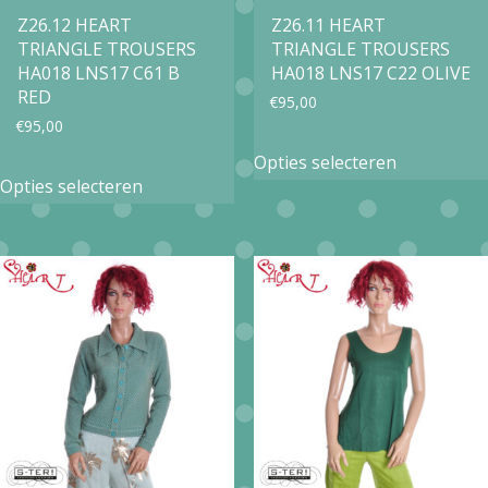
op
op
Z26.12 HEART
Z26.11 HEART
TRIANGLE TROUSERS
TRIANGLE TROUSERS
de
de
HA018 LNS17 C61 B
HA018 LNS17 C22 OLIVE
productpagina
productpa
RED
€
95,00
€
95,00
Dit
Opties selecteren
Dit
product
Opties selecteren
product
heeft
heeft
meerdere
meerdere
variaties.
variaties.
Deze
Deze
optie
optie
kan
kan
gekozen
gekozen
worden
worden