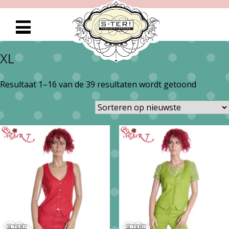
XL
Gesorte
Resultaat 1–16 van de 39 resultaten wordt getoond
op
nieuwst