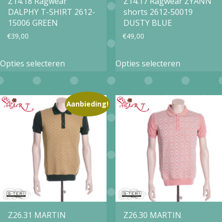
Z14.18 Ragwear
Z14.17 Ragwear ZYANN
de
DALPHY T-SHIRT 2612-
shorts 2612-50019
de
productpa
15006 GREEN
DUSTY BLUE
productpagina
€
39,00
€
49,00
Dit
Dit
Opties selecteren
Opties selecteren
product
product
heeft
heeft
meerdere
meerdere
Aanbieding!
variaties.
variaties.
Deze
Deze
optie
optie
kan
kan
gekozen
gekozen
worden
worden
op
op
Z26.31 MARTIN
Z26.30 MARTIN