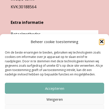
productpagina
productpa
KVK:30188564
Extra informatie
Betaalmethodes
Garantie & klachten
Beheer cookie toestemming
Levertijd &
Om de beste ervaringen te bieden, gebruiken wij technologieën zoals
verzendkosten
cookies om informatie over je apparaat op te slaan en/of te
raadplegen. Door in te stemmen met deze technologieën kunnen wij
Retourneren
gegevens zoals surfgedrag of unieke ID's op deze site verwerken. Als je
geen toestemming geeft of uw toestemming intrekt, kan dit een
nadelige invloed hebben op bepaalde functies en mogelijkheden.
Openingstijden
Accepteren
Ma:
Gesloten
Di, Woe, Do:
11.00 - 18.00 uur
Weigeren
Vrijdag:
11:00 uur - 18:00 uur