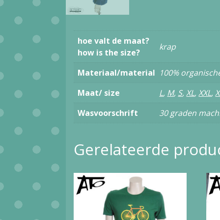
hoe valt de maat?
krap
how is the size?
Materiaal/material
100% organisch
Maat/ size
L
,
M
,
S
,
XL
,
XXL
,
X
Wasvoorschrift
30 graden machi
Gerelateerde produ