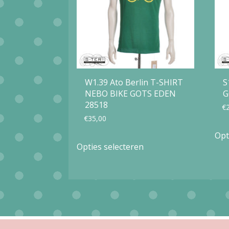
W1.39 Ato Berlin T-SHIRT
S
NEBO BIKE GOTS EDEN
G
28518
€
€
35,00
Opt
Dit
Opties selecteren
product
heeft
meerdere
variaties.
Deze