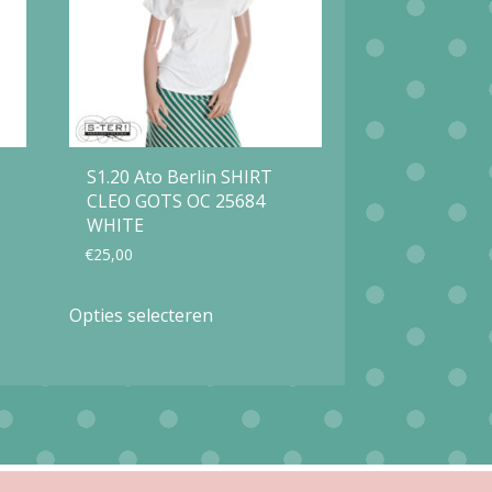
S1.20 Ato Berlin SHIRT
CLEO GOTS OC 25684
WHITE
€
25,00
Dit
Opties selecteren
product
heeft
meerdere
variaties.
Deze