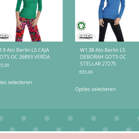
1.9 Ato Berlin LS CAJA
W1.38 Ato Berlin LS
OTS OC 26893 VERDA
DEBORAH GOTS OC
STELLAR 27275
25,00
€
35,00
Dit
ies selecteren
Dit
product
Opties selecteren
product
heeft
heeft
meerdere
meerdere
variaties.
variaties.
Deze
Deze
optie