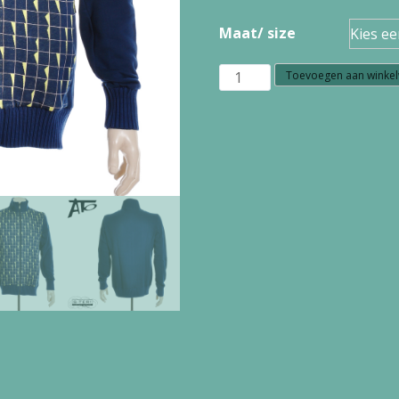
Maat/ size
S1.16
Toevoegen aan winke
Ato
Berlin
JACK
TONI
GOTS
27/162
PBL/YLL
aantal