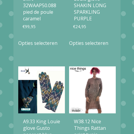
32WAAP50.088
SHAKIN LONG
pied de poule
SPARKLING
caramel
PURPLE
€
99,95
€
24,95
Dit
Dit
Opties selecteren
Opties selecteren
product
product
heeft
heeft
meerdere
meerdere
variaties.
variaties.
Deze
Deze
optie
optie
kan
kan
gekozen
gekozen
A9.33 King Louie
W38.12 Nice
worden
worden
glove Gusto
Things Rattan
op
op