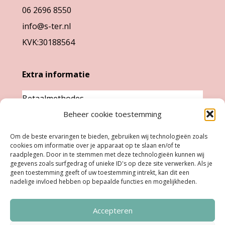
06 2696 8550
productpagina
productpag
info@s-ter.nl
KVK:30188564
Extra informatie
Betaalmethodes
Beheer cookie toestemming
Garantie & klachten
Levertijd &
Om de beste ervaringen te bieden, gebruiken wij technologieën zoals
cookies om informatie over je apparaat op te slaan en/of te
verzendkosten
raadplegen. Door in te stemmen met deze technologieën kunnen wij
Retourneren
gegevens zoals surfgedrag of unieke ID's op deze site verwerken. Als je
geen toestemming geeft of uw toestemming intrekt, kan dit een
nadelige invloed hebben op bepaalde functies en mogelijkheden.
Openingstijden
Accepteren
Ma:
Gesloten