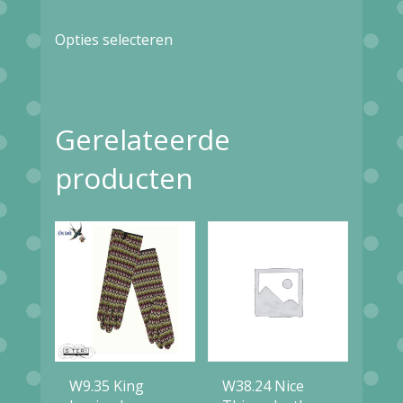
Dit
Opties selecteren
product
heeft
meerdere
Gerelateerde
variaties.
Deze
producten
optie
kan
gekozen
worden
op
de
productpagina
W9.35 King
W38.24 Nice