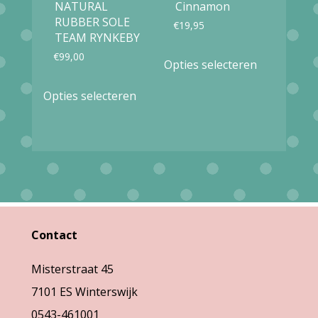
NATURAL
Cinnamon
de
de
RUBBER SOLE
€
19,95
productpagina
productpag
TEAM RYNKEBY
Dit
€
99,00
Opties selecteren
product
Dit
Opties selecteren
heeft
product
meerdere
heeft
variaties.
meerdere
Deze
variaties.
optie
Deze
kan
optie
gekozen
Contact
kan
worden
gekozen
Misterstraat 45
op
worden
7101 ES Winterswijk
de
op
0543-461001