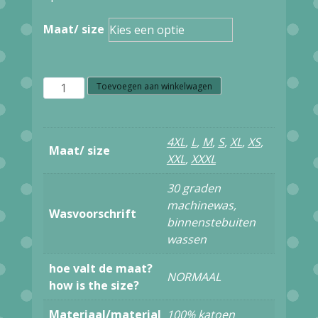
Maat/ size
OXKNIT
Toevoegen aan winkelwagen
DAMES
TOP
4XL
,
L
,
M
,
S
,
XL
,
XS
,
Maat/ size
WIT
XXL
,
XXXL
BLAUW
30 graden
3
machinewas,
Wasvoorschrift
binnenstebuiten
BIRDS
wassen
aantal
hoe valt de maat?
NORMAAL
how is the size?
Materiaal/material
100% katoen