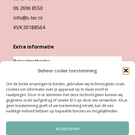
productpag
de
06 2696 8550
productpagina
info@s-ter.nl
KVK:30188564
Extra informatie
Betaalmethodes
Beheer cookie toestemming
Garantie & klachten
Levertijd &
Om de beste ervaringen te bieden, gebruiken wij technologieën zoals
cookies om informatie over je apparaat op te slaan en/of te
verzendkosten
raadplegen. Door in te stemmen met deze technologieën kunnen wij
Retourneren
gegevens zoals surfgedrag of unieke ID's op deze site verwerken. Als je
geen toestemming geeft of uw toestemming intrekt, kan dit een
nadelige invloed hebben op bepaalde functies en mogelijkheden.
Openingstijden
Accepteren
Ma:
Gesloten