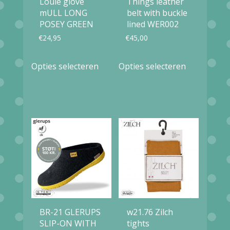
Louie glove
Things leather
mULL LONG
belt with buckle
POSEY GREEN
lined WER002
€
24,95
€
45,00
Dit
Dit
Opties selecteren
Opties selecteren
product
product
heeft
heeft
meerdere
meerdere
variaties.
variaties.
Deze
Deze
optie
optie
kan
kan
gekozen
gekozen
worden
worden
BR-21 GLERUPS
w21.76 Zilch
op
op
SLIP-ON WITH
tights