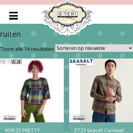
ruiten
Gesorteerd
Toont alle 14 resultaten
op
nieuwste
W39.23 PRETTY
Z7.23 Seasalt Cornwall