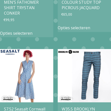
MEN’S FATHOMER
COLOUR STUDY TOP
de
productpagina
SHIRT TRYSTAN
PICROUS JACQUARD
productpa
CONKER
€
65,00
€
99,95
Dit
Opties selecteren
Dit
product
Opties selecteren
product
heeft
heeft
meerdere
meerdere
variaties.
variaties.
Deze
Deze
optie
optie
kan
kan
gekozen
gekozen
worden
worden
op
op
S7.52 Seasalt Cornwall
W35.5 BROOKLYN
de