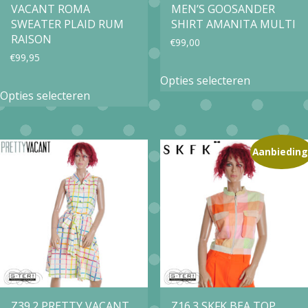
VACANT ROMA
MEN’S GOOSANDER
SWEATER PLAID RUM
SHIRT AMANITA MULTI
RAISON
€
99,00
€
99,95
Dit
Opties selecteren
Dit
product
Opties selecteren
product
heeft
heeft
meerdere
meerdere
Aanbieding
variaties.
variaties.
Deze
Deze
optie
optie
kan
kan
gekozen
gekozen
worden
worden
op
op
Z39.2 PRETTY VACANT
Z16.3 SKFK BEA TOP