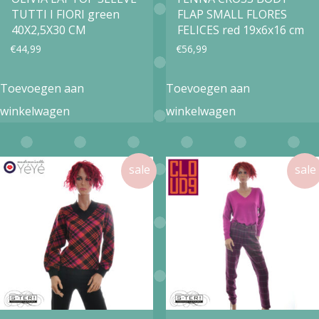
de
de
TUTTI I FIORI green
FLAP SMALL FLORES
productpagina
productpa
40X2,5X30 CM
FELICES red 19x6x16 cm
€
44,99
€
56,99
Toevoegen aan
Toevoegen aan
winkelwagen
winkelwagen