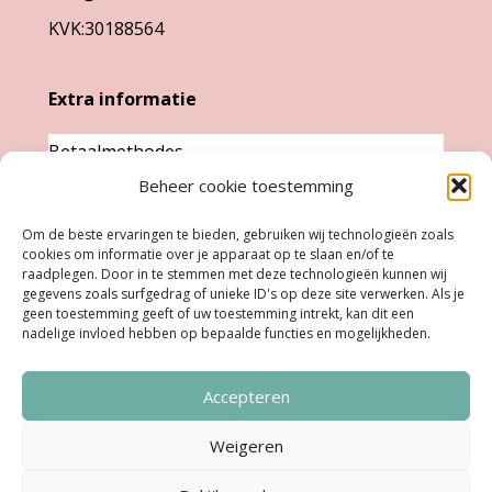
KVK:30188564
de
de
productpagina
productpa
Extra informatie
Betaalmethodes
Garantie & klachten
Beheer cookie toestemming
Levertijd &
Om de beste ervaringen te bieden, gebruiken wij technologieën zoals
verzendkosten
cookies om informatie over je apparaat op te slaan en/of te
raadplegen. Door in te stemmen met deze technologieën kunnen wij
Retourneren
gegevens zoals surfgedrag of unieke ID's op deze site verwerken. Als je
geen toestemming geeft of uw toestemming intrekt, kan dit een
nadelige invloed hebben op bepaalde functies en mogelijkheden.
Openingstijden
Accepteren
Ma:
Gesloten
Di, Woe, Do:
11.00 - 18.00 uur
Weigeren
Vrijdag:
11:00 uur - 18:00 uur