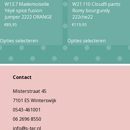
W13.7 Mademoiselle
W21.110 Cloud9 pants
Yéyé spice fusion
Romy bourgundy
jumper 2222 ORANGE
222che22
€
89,95
€
119,95
Dit
Dit
Opties selecteren
Opties selecteren
product
product
heeft
heeft
meerdere
meerdere
variaties.
variaties.
Contact
Deze
Deze
Misterstraat 45
optie
optie
7101 ES Winterswijk
kan
kan
0543-461001
gekozen
gekozen
06 2696 8550
worden
worden
info@s-ter.nl
op
op