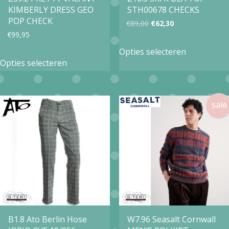
de
KIMBERLY DRESS GEO
STH00678 CHECKS
de
productpa
POP CHECK
Oorspronkelijke
Huidige
€
89,00
€
62,30
productpagina
€
99,95
prijs
prijs
Dit
Opties selecteren
Dit
was:
is:
product
Opties selecteren
product
€89,00.
€62,30.
heeft
heeft
meerdere
meerdere
variaties.
variaties.
Deze
Deze
optie
optie
kan
kan
gekozen
gekozen
worden
worden
op
op
B1.8 Ato Berlin Hose
W7.96 Seasalt Cornwall
de