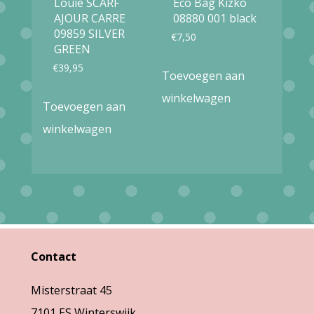
Louie SCARF
Eco Bag Kizko
op
op
AJOUR CARRE
08880 001 black
09859 SILVER
€
7,50
de
de
GREEN
productpagina
productpag
€
39,95
Toevoegen aan
winkelwagen
Toevoegen aan
winkelwagen
Contact
Misterstraat 45
7101 ES Winterswijk