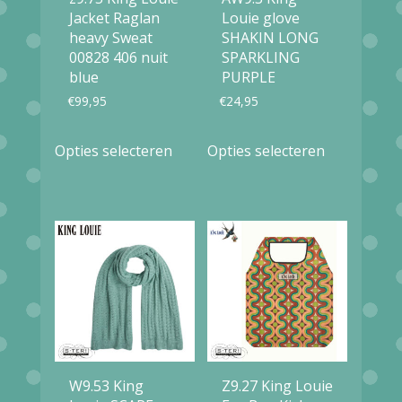
Jacket Raglan
Louie glove
heavy Sweat
SHAKIN LONG
00828 406 nuit
SPARKLING
blue
PURPLE
€
99,95
€
24,95
Dit
Dit
Opties selecteren
Opties selecteren
product
product
heeft
heeft
meerdere
meerdere
variaties.
variaties.
Deze
Deze
optie
optie
kan
kan
gekozen
gekozen
W9.53 King
Z9.27 King Louie
worden
worden