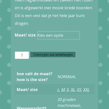
en is afgewerkt met mooie brede boorden.
Dit is een vest dat je het hele jaar kunt
dragen.
Maat/ size
z9.74
Toevoegen aan winkelwagen
King
Louie
hoe valt de maat?
NORMAAL
Jacket
how is the size?
Raglan
Maat/ size
L
,
M
,
S
,
XL
,
XS
,
XXL
heavy
30 graden
Sweat
machinewas,
Wasvoorschrift