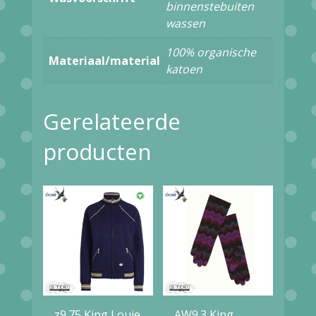
00828
binnenstebuiten
wassen
forest
green
100% organische
Materiaal/material
aantal
katoen
Gerelateerde
producten
z9.75 King Louie
AW9.3 King