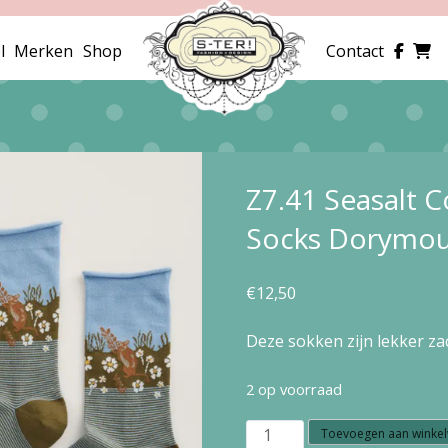
l
Merken
Shop
Contact
Z7.41 Seasalt 
Socks Dorymou
€
12,50
Deze sokken zijn lekker za
2 op voorraad
Z7.41
Toevoegen aan winke