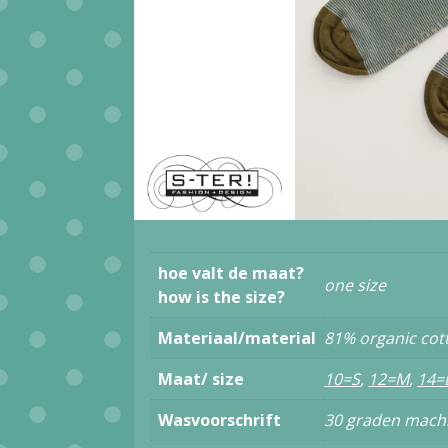
hoe valt de maat?
one size
how is the size?
Materiaal/material
81% organic cot
Maat/ size
10=S
,
12=M
,
14=
Wasvoorschrift
30 graden mach