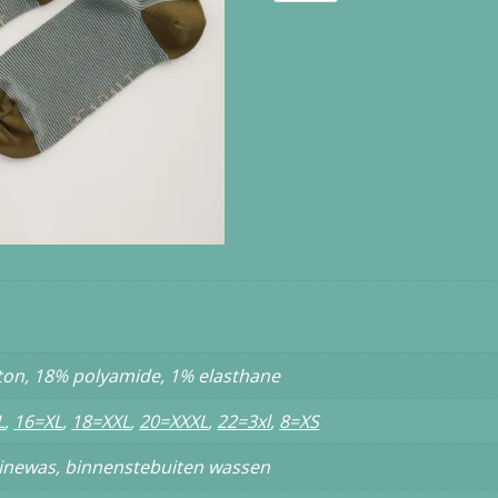
Seasalt
Cornwall
Womans
Arty
Socks
Dorymouse
Sage
aantal
ton, 18% polyamide, 1% elasthane
L
,
16=XL
,
18=XXL
,
20=XXXL
,
22=3xl
,
8=XS
inewas, binnenstebuiten wassen