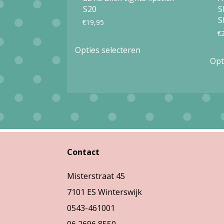
S20
S
S
€
19,95
€
Dit
Opties selecteren
product
Opt
heeft
meerdere
variaties.
Deze
optie
Contact
kan
gekozen
Misterstraat 45
worden
7101 ES Winterswijk
op
0543-461001
de