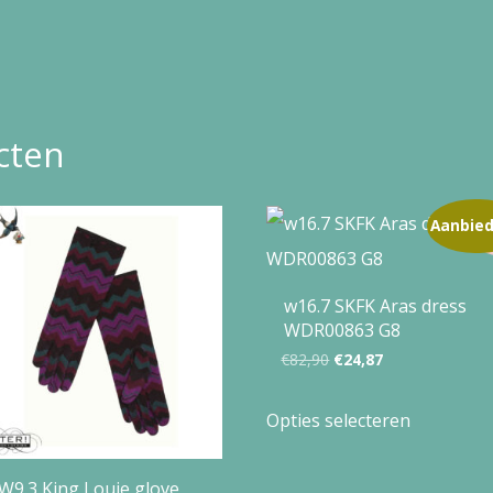
cten
Aanbied
w16.7 SKFK Aras dress
WDR00863 G8
Oorspronkelijke
Huidige
€
82,90
€
24,87
prijs
prijs
Dit
Opties selecteren
was:
is:
product
€82,90.
€24,87.
heeft
W9.3 King Louie glove