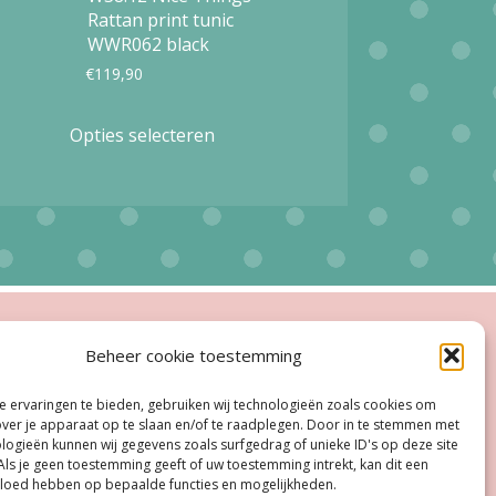
Rattan print tunic
WWR062 black
€
119,90
Dit
Opties selecteren
product
heeft
meerdere
variaties.
Deze
optie
agina
ingstijden
Beheer cookie toestemming
kan
esloten
gekozen
 ervaringen te bieden, gebruiken wij technologieën zoals cookies om
oe, Do:
11.00 - 18.00 uur
over je apparaat op te slaan en/of te raadplegen. Door in te stemmen met
worden
logieën kunnen wij gegevens zoals surfgedrag of unieke ID's op deze site
ag:
11:00 uur - 18:00 uur
Als je geen toestemming geeft of uw toestemming intrekt, kan dit een
op
vloed hebben op bepaalde functies en mogelijkheden.