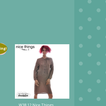
ing!
W38.12 Nice Things