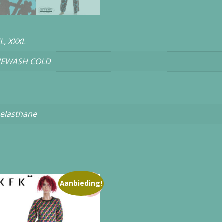
L
,
XXXL
NEWASH COLD
 elasthane
Aanbieding!