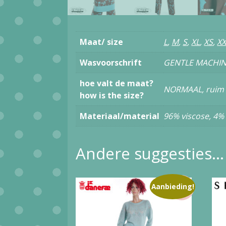
Maat/ size
L
,
M
,
S
,
XL
,
XS
,
XX
Wasvoorschrift
GENTLE MACHI
hoe valt de maat?
NORMAAL, ruim
how is the size?
Materiaal/material
96% viscose, 4%
Andere suggesties…
Aanbieding!