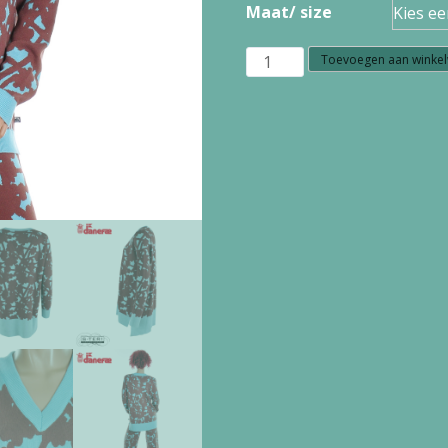
Maat/ size
W5.43
Toevoegen aan winke
danefae
DANECLUB
JAQUARD
VISCOSE
CARDIGAN
DK
MERLOT/GREY
DUCK
aantal