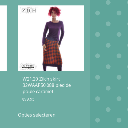
W21.20 Zilch skirt
32WAAP50.088 pied de
poule caramel
€
99,95
Dit
Opties selecteren
product