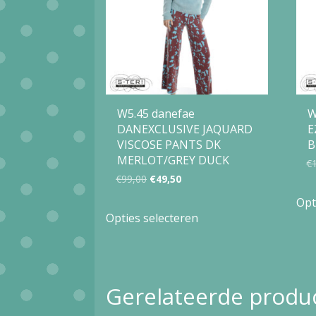
W5.45 danefae
W
DANEXCLUSIVE JAQUARD
E
VISCOSE PANTS DK
MERLOT/GREY DUCK
€
Oorspronkelijke
Huidige
€
99,00
€
49,50
prijs
prijs
Opt
Dit
Opties selecteren
was:
is:
product
€99,00.
€49,50.
heeft
meerdere
Gerelateerde produ
variaties.