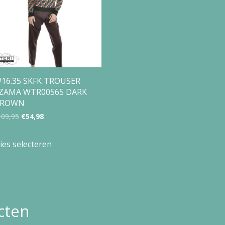
16.35 SKFK TROUSER
ZAMA WTR00565 DARK
BROWN
Oorspronkelijke
Huidige
109,95
€
54,98
prijs
prijs
Dit
ies selecteren
was:
is:
product
€109,95.
€54,98.
heeft
meerdere
variaties.
cten
Deze