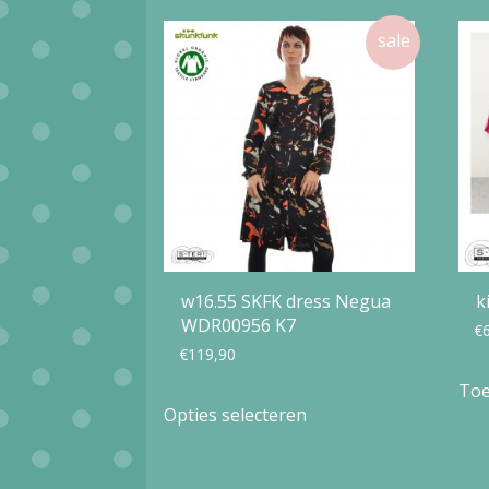
Deze
optie
kan
gekozen
worden
op
de
productpagina
w16.55 SKFK dress Negua
k
WDR00956 K7
€
€
119,90
Toe
Dit
Opties selecteren
product
heeft