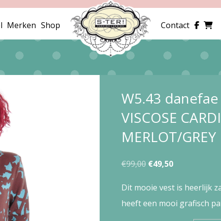
l
Merken
Shop
Contact
W5.43 danefa
VISCOSE CARD
MERLOT/GREY
Oorspronkelijke
Huidige
€
99,00
€
49,50
prijs
prijs
Dit mooie vest is heerlijk 
was:
is:
heeft een mooi grafisch pa
€99,00.
€49,50.