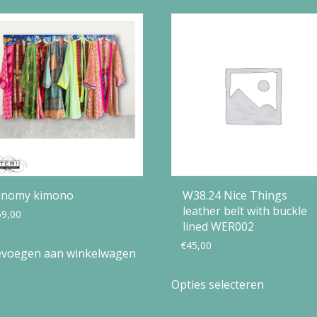
optie
kan
gekozen
worden
op
de
productpagina
inomy kimono
W38.24 Nice Things
leather belt with buckle
69,00
lined WER002
€
45,00
voegen aan winkelwagen
Dit
Opties selecteren
product