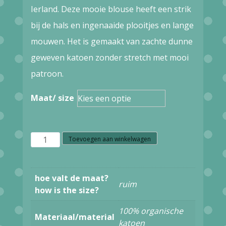
Ierland. Deze mooie blouse heeft een strik
bij de hals en ingenaaide plooitjes en lange
mouwen. Het is gemaakt van zachte dunne
geweven katoen zonder stretch met mooi
patroon.
Maat/ size
W37.27
Toevoegen aan winkelwagen
Circus
blouse
hoe valt de maat?
ruim
CB115B
how is the size?
white
100% organische
Materiaal/material
dobby
katoen