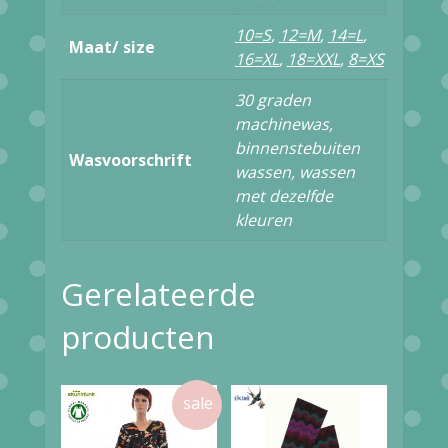
aantal
10=S
,
12=M
,
14=L
,
Maat/ size
16=XL
,
18=XXL
,
8=XS
30 graden
machinewas,
binnenstebuiten
Wasvoorschrift
wassen, wassen
met dezelfde
kleuren
Gerelateerde
producten