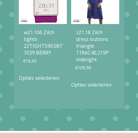
kan
optie
gekozen
kan
worden
gekozen
op
w21.106 Zilch
z21.18 Zilch
worden
tights
dress buttons
de
op
22TIGHTS90.087
triangle
productpagina
1039 BERRY
11RAC40.219P
de
midnight
€
19,95
productpag
€
109,90
Dit
Opties selecteren
Dit
product
Opties selecteren
product
heeft
heeft
meerdere
meerdere
variaties.
variaties.
Deze
Deze
optie