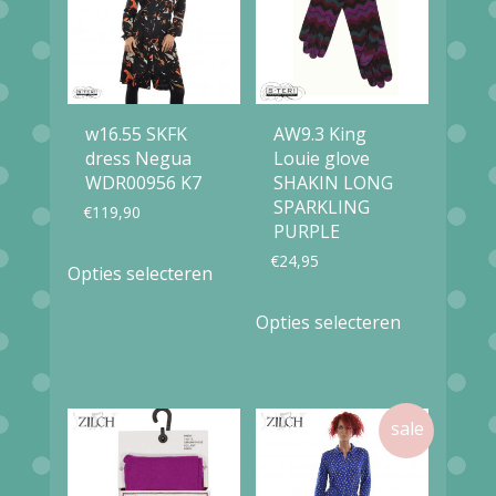
w16.55 SKFK
AW9.3 King
dress Negua
Louie glove
WDR00956 K7
SHAKIN LONG
SPARKLING
€
119,90
PURPLE
Dit
€
24,95
Opties selecteren
product
Dit
Opties selecteren
heeft
product
meerdere
heeft
variaties.
meerdere
Deze
variaties.
optie
Deze