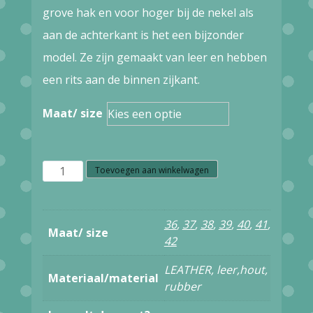
was:
is:
grove hak en voor hoger bij de nekel als
€199,00.
€139,30.
aan de achterkant is het een bijzonder
model. Ze zijn gemaakt van leer en hebben
een rits aan de binnen zijkant.
Maat/ size
W30.3
Toevoegen aan winkelwagen
PAPUCEI
BLUSH
36
,
37
,
38
,
39
,
40
,
41
,
Maat/ size
BORDEAUX
42
aantal
LEATHER, leer,hout,
Materiaal/material
rubber