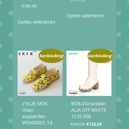
€
189,99
Dit
Opties selecteren
Dit
product
Opties selecteren
product
heeft
heeft
meerdere
meerdere
variaties.
variaties.
Aanbieding!
Aanbieding!
Deze
Deze
optie
optie
kan
kan
gekozen
gekozen
worden
worden
op
z16.26 SKFK
W28.4 Grunbein
op
Udan
ALIA OFF WHITE
de
espadrilles
1210-006
de
productpag
WSA00003_Y4
Oorspronkelijke
Huidige
€
245,00
€
122,50
productpagina