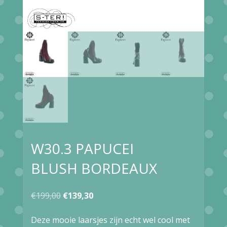
W30.3 PAPUCEI
BLUSH BORDEAUX
Oorspronkelijke
Huidige
€
199,00
€
139,30
prijs
prijs
Deze mooie laarsjes zijn echt wel cool met