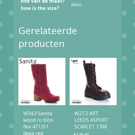
hoe valt de maat?
klein
how is the size?
Gerelateerde
producten
W34.3 Sanita
W27.2 ART
wood ro blox
LEEDS ASPORT
flex 471251
SCARLET 1768
deep red
€
179,95