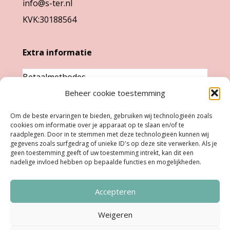
info@s-ter.nl
KVK:30188564
Extra informatie
Betaalmethodes
Garantie & klachten
Beheer cookie toestemming
Levertijd &
Om de beste ervaringen te bieden, gebruiken wij technologieën zoals
verzendkosten
cookies om informatie over je apparaat op te slaan en/of te
raadplegen. Door in te stemmen met deze technologieën kunnen wij
Retourneren
gegevens zoals surfgedrag of unieke ID's op deze site verwerken. Als je
geen toestemming geeft of uw toestemming intrekt, kan dit een
nadelige invloed hebben op bepaalde functies en mogelijkheden.
Openingstijden
Accepteren
Ma:
Gesloten
Di, Woe, Do:
11.00 - 18.00 uur
Weigeren
Vrijdag:
11:00 uur - 18:00 uur