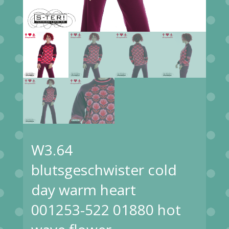
W3.64
blutsgeschwister cold
day warm heart
001253-522 01880 hot