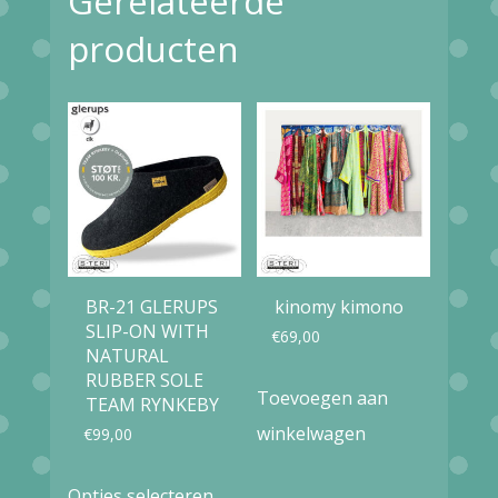
Gerelateerde
heart
producten
001253-
522
01880
hot
wave
flower
aantal
BR-21 GLERUPS
kinomy kimono
SLIP-ON WITH
€
69,00
NATURAL
RUBBER SOLE
Toevoegen aan
TEAM RYNKEBY
winkelwagen
€
99,00
Dit
Opties selecteren