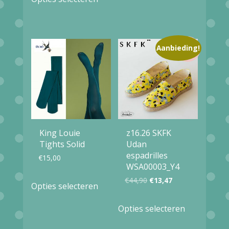
product
heeft
meerdere
Aanbieding!
variaties.
Deze
optie
kan
gekozen
King Louie
z16.26 SKFK
worden
Tights Solid
Udan
op
espadrilles
€
15,00
WSA00003_Y4
de
Dit
Oorspronkelijke
Huidige
€
44,90
€
13,47
Opties selecteren
productpagina
product
prijs
prijs
Dit
Opties selecteren
heeft
was:
is:
product
meerdere
€44,90.
€13,47.