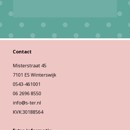
heeft
variaties.
meerdere
Deze
variaties.
optie
Deze
kan
optie
gekozen
kan
Contact
worden
gekozen
op
Misterstraat 45
worden
de
7101 ES Winterswijk
op
productpagina
0543-461001
de
06 2696 8550
productpag
info@s-ter.nl
KVK:30188564