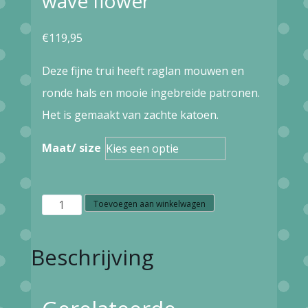
wave flower
€
119,95
Deze fijne trui heeft raglan mouwen en
ronde hals en mooie ingebreide patronen.
Het is gemaakt van zachte katoen.
Maat/ size
W3.64
Toevoegen aan winkelwagen
blutsgeschwister
cold
Beschrijving
day
warm